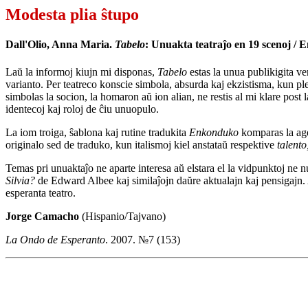
Modesta plia ŝtupo
Dall'Olio, Anna Maria.
Tabelo
: Unuakta teatraĵo en 19 scenoj / 
Laŭ la informoj kiujn mi disponas,
Tabelo
estas la unua publikigita ve
varianto. Per teatreco konscie simbola, absurda kaj ekzistisma, kun p
simbolas la socion, la homaron aŭ ion alian, ne restis al mi klare post la
identecoj kaj roloj de ĉiu unuopulo.
La iom troiga, ŝablona kaj rutine tradukita
Enkonduko
komparas la age
originalo sed de traduko, kun italismoj kiel anstataŭ respektive
talento
Temas pri unuaktaĵo ne aparte interesa aŭ elstara el la vidpunktoj ne 
Silvia?
de Edward Albee kaj similaĵojn daŭre aktualajn kaj pensigajn. 
esperanta teatro.
Jorge Camacho
(Hispanio/Tajvano)
La Ondo de Esperanto
. 2007. №7 (153)