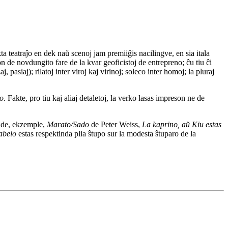
a teatraĵo en dek naŭ scenoj jam premiiĝis nacilingve, en sia itala
n de novdungito fare de la kvar geoficistoj de entrepreno; ĉu tiu ĉi
 pasiaj); rilatoj inter viroj kaj virinoj; soleco inter homoj; la pluraj
o
. Fakte, pro tiu kaj aliaj detaletoj, la verko lasas impreson ne de
n de, ekzemple,
Marato/Sado
de Peter Weiss,
La kaprino, aŭ Kiu estas
abelo
estas respektinda plia ŝtupo sur la modesta ŝtuparo de la