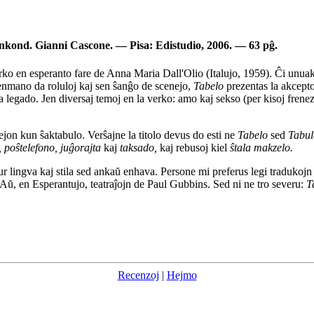
Enkond. Gianni Cascone. — Pisa: Edistudio, 2006. — 63 pĝ.
rko en esperanto fare de Anna Maria Dall'Olio (Italujo, 1959). Ĉi unuakt
lenmano da roluloj kaj sen ŝanĝo de scenejo,
Tabelo
prezentas la akcepto
 legado. Jen diversaj temoj en la verko: amo kaj sekso (per kisoj frenezaj,
jon kun ŝaktabulo. Verŝajne la titolo devus do esti ne
Tabelo
sed
Tabul
, poŝtelefono, juĝorajta
kaj
taksado,
kaj rebusoj kiel
ŝtala makzelo.
nur lingva kaj stila sed ankaŭ enhava. Persone mi preferus legi tradukoj
Aŭ, en Esperantujo, teatraĵojn de Paul Gubbins. Sed ni ne tro severu:
T
Recenzoj
|
Hejmo