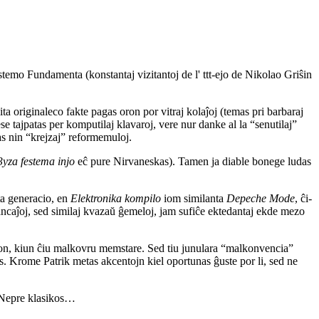
stemo Fundamenta (konstantaj vizitantoj de l' ttt-ejo de Nikolao Griŝin
ta originaleco fakte pagas oron por vitraj kolaĵoj (temas pri barbaraj
se tajpatas per komputilaj klavaroj, vere nur danke al la “senutilaj”
as nin “krejzaj” reformemuloj.
yza festema injo
eĉ pure Nirvaneskas). Tamen ja diable bonege ludas
a generacio, en
Elektronika kompilo
iom similanta
Depeche Mode
, ĉi-
dancaĵoj, sed similaj kvazaŭ ĝemeloj, jam sufiĉe ektedantaj ekde mezo
ncon, kiun ĉiu malkovru memstare. Sed tiu junulara “malkonvencia”
das. Krome Patrik metas akcentojn kiel oportunas ĝuste por li, sed ne
! Nepre klasikos…