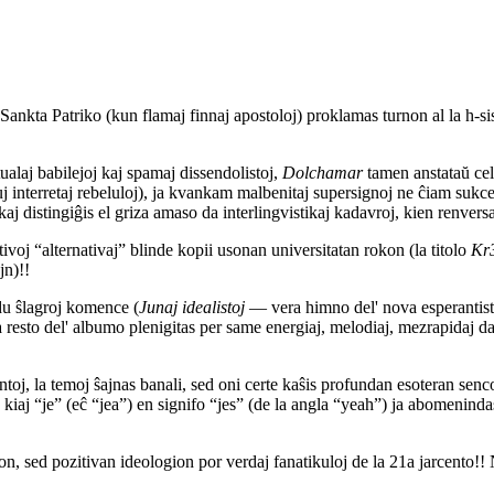
ankta Patriko (kun flamaj finnaj apostoloj) proklamas turnon al la h-si
alaj babilejoj kaj spamaj dissendolistoj,
Dolchamar
tamen anstataŭ celi
uj interretaj rebeluloj), ja kvankam malbenitaj supersignoj ne ĉiam sukce
aj distingiĝis el griza amaso da interlingvistikaj kadavroj, kien renvers
voj “alternativaj” blinde kopii usonan universitatan rokon (la titolo
Kr3
jn)!!
du ŝlagroj komence (
Junaj idealistoj
— vera himno del' nova esperantist
la resto del' albumo plenigitas per same energiaj, melodiaj, mezrapidaj 
toj, la temoj ŝajnas banali, sed oni certe kaŝis profundan esoteran se
oj kiaj “je” (eĉ “jea”) en signifo “jes” (de la angla “yeah”) ja abomenin
ton, sed pozitivan ideologion por verdaj fanatikuloj de la 21a jarcento!