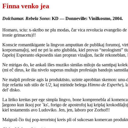
Finna venko jea
Dolchamar. Rebela Sono
: KD — Donneville: Vinilkosmo, 2004.
Homaro, sciu: x-skribo ne plu modas, ĉar vica revolucia evangelio de S
ironie grimacetu)!!
Konscie romantikigante la lingvon amputitan de publikaj forumoj, virtu
korpornamaĵoj, sed ne pri la arto glubilda, kiel provas “neologismi” ti
ĉapeloj Esperanto ekposedis sian propran vizaĝon, facile rekoneblan, k
Ne mirigas do, ke ankaŭ ilies muziko similas milojn da samtipaj kolekti
(mi eĉ dirus, ke ilia nivelo superas multajn profesiajn bandojn samstila
Ne malpli profesie agis la produktisto, uzinte aprobitan skemon: unu-
foje refarita sub stilo de
U2,
kaj mirinde belega
Himno de Esperhe
), 
del' disko.
La liriko kreitas per ege simpla lingvo, bone komprenebla al komencan
ĵargono kun iksoj por `ks', forigo de apostrofoj kaj kriplaj krokodilaĵ
kiel testamentis avo Ludoviko. Jen, jen, laboro por Zorhof!!
Malgraŭ ĉio tiuj pop-teroristoj kreis pli ol sukcesan komercan produk