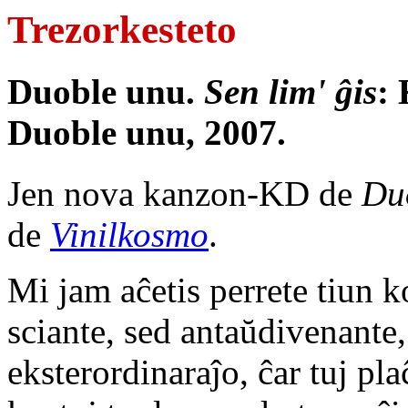
Trezorkesteto
Duoble unu.
Sen lim' ĝis
:
Duoble unu, 2007.
Jen nova kanzon-KD de
Du
de
Vinilkosmo
.
Mi jam aĉetis perrete tiun 
sciante, sed antaŭdivenante,
eksterordinaraĵo, ĉar tuj pla