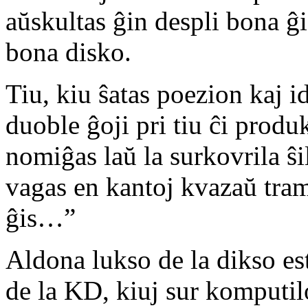
aŭskultas ĝin despli bona ĝi
bona disko.
Tiu, kiu ŝatas poezion kaj 
duoble ĝoji pri tiu ĉi prod
nomiĝas laŭ la surkovrila ŝi
vagas en kantoj kvazaŭ tram
ĝis…”
Aldona lukso de la dikso es
de la KD, kiuj sur komputil