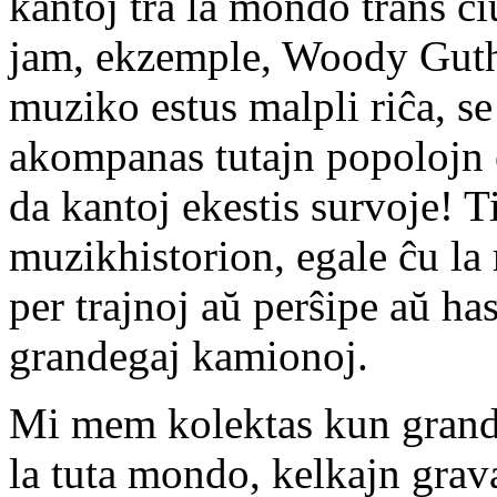
kantoj tra la mondo trans ĉiu
jam, ekzemple, Woody Guth
muziko estus malpli riĉa, se 
akompanas tutajn popolojn 
da kantoj ekestis survoje! T
muzikhistorion, egale ĉu la 
per trajnoj aŭ perŝipe aŭ has
grandegaj kamionoj.
Mi mem kolektas kun grand
la tuta mondo, kelkajn grava