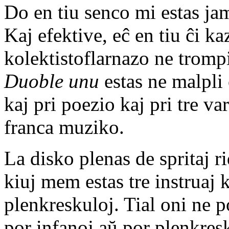
Do en tiu senco mi estas ja
Kaj efektive, eĉ en tiu ĉi k
kolektistoflarnazo ne tromp
Duoble unu
estas ne malpli 
kaj pri poezio kaj pri tre va
franca muziko.
La disko plenas de spritaj rid
kiuj mem estas tre instruaj 
plenkreskuloj. Tial oni ne po
por infanoj aŭ por plenkresk