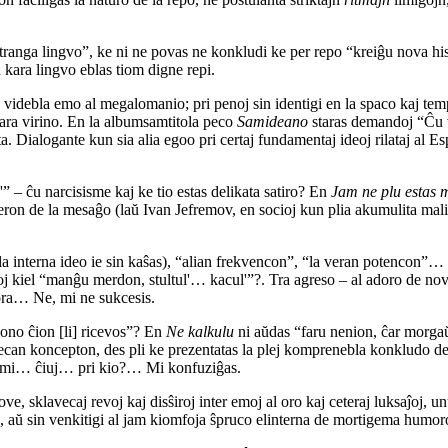
anga lingvo”, ke ni ne povas ne konkludi ke per repo “kreiĝu nova histor
 kara lingvo eblas tiom digne repi.
 videbla emo al megalomanio; pri penoj sin identigi en la spaco kaj temp
 kara virino. En la albumsamtitola peco
Samideano
staras demandoj “Ĉu v
Dialogante kun sia alia egoo pri certaj fundamentaj ideoj rilataj al Es
” – ĉu narcisisme kaj ke tio estas delikata satiro? En
Jam ne plu estas 
veron de la mesaĝo (laŭ Ivan Jefremov, en socioj kun plia akumulita ma
u la interna ideo ie sin kaŝas), “alian frekvencon”, “la veran potencon
j kiel “manĝu merdon, stultul'… kacul'”?. Tra agreso – al adoro de nova
ora… Ne, mi ne sukcesis.
mono ĉion [li] ricevos”? En
Ne kalkulu
ni aŭdas “faru nenion, ĉar morgaŭ 
uecan koncepton, des pli ke prezentatas la plej komprenebla konkludo de 
… mi… ĉiuj… pri kio?… Mi konfuziĝas.
ove, sklavecaj revoj kaj disŝiroj inter emoj al oro kaj ceteraj luksaĵoj, 
ĵoj, aŭ sin venkitigi al jam kiomfoja ŝpruco elinterna de mortigema humo