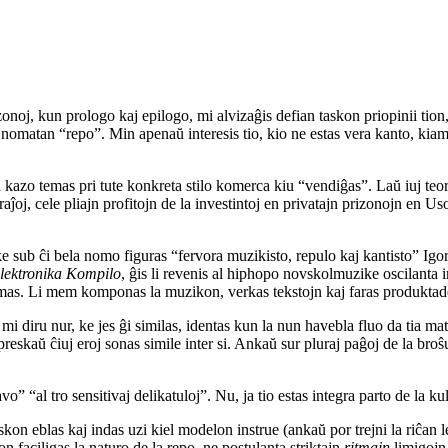
oj, kun prologo kaj epilogo, mi alvizaĝis defian taskon priopinii tion,
nomatan “repo”. Min apenaŭ interesis tio, kio ne estas vera kanto, kia
 kazo temas pri tute konkreta stilo komerca kiu “vendiĝas”. Laŭ iuj teori
oj, cele pliajn profitojn de la investintoj en privatajn prizonojn en Uso
ke sub ĉi bela nomo figuras “fervora muzikisto, repulo kaj kantisto” Igo
lektronika Kompilo
, ĝis li revenis al hiphopo novskolmuzike oscilanta 
 temas. Li mem komponas la muzikon, verkas tekstojn kaj faras produktad
mi diru nur, ke jes ĝi similas, identas kun la nun havebla fluo da tia ma
preskaŭ ĉiuj eroj sonas simile inter si. Ankaŭ sur pluraj paĝoj de la broŝu
vo” “al tro sensitivaj delikatuloj”. Nu, ja tio estas integra parto de la k
on eblas kaj indas uzi kiel modelon instrue (ankaŭ por trejni la riĉan l
on faciligas la naturo de la repo, ne postulanta striktajn
ritmajn
limigojn