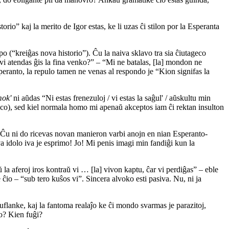
io” kaj la merito de Igor estas, ke li uzas ĉi stilon por la Esperanta
o (“kreiĝas nova historio”). Ĉu la naiva sklavo tra sia ĉiutageco
i atendas ĝis la fina venko?” – “Mi ne batalas, [la] mondon ne
peranto, la repulo tamen ne venas al respondo je “Kion signifas la
mok'
ni aŭdas “Ni estas frenezuloj / vi estas la saĝul' / aŭskultu min
lico), sed kiel normala homo mi apenaŭ akceptos iam ĉi rektan insulton
”… Ĉu ni do ricevas novan manieron varbi anojn en nian Esperanto-
 idolo iva je esprimo! Jo! Mi penis imagi min fandiĝi kun la
la aferoj iros kontraŭ vi … [la] vivon kaptu, ĉar vi perdiĝas” – eble
ĉio – “sub tero kuŝos vi”. Sincera alvoko esti pasiva. Nu, ni ja
unuflanke, kaj la fantoma realaĵo ke ĉi mondo svarmas je parazitoj,
ro? Kien fuĝi?