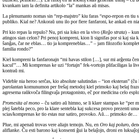
kvankam iam la definita artikolo “la” mankas aŭ misas.
La plenumanto nomas sin “rep-majstro” kiu faras “espo-repon en tiu str
publiko. Kial ne? Ankoraŭ unu ilo por fiere fanfaroni, ke ankaŭ en nia
Pri kio repas la repulo? Nu, pri sia loko en la vivo (
Reĝo strata
) – kun
atingos sian celon? Pri penoj kompreni, kion li signifas por si kaj sia
ŝanĝas, ĉar ne eblas… tio ja kompreneblas…” – jam filozofio kompleta. 
familia rondo?”
Kiel kompreni la fanfaronajn “mi havas stilon […], sur mi arĝenta ĉen'
kacul'”… Mi komprenas ke uzi “fortajn” fek-vortojn plifaciligas la li
kontraŭ mi.
Videble nia heroo serĉas, kio absolute salutindas – “ion eksteran” (ĉ
parolantan komunumon per freŝaj metodoj kiel primoko kaj belaj frazo
agresema raŭkvoĉa filingvaĵa protagonisto, eĉ por medicina celo espl
Promesita al mono
– ĉu satiro aŭ himno, se li klare stampas ke “per 
plej ŝatebla peco, pro la klare sentebla kaj sukcesa provo prezenti un
scias/komprenas ke tio estas nur satiro, provoko. Aŭ… primoko de
Plue, mi apenaŭ trovas vere aliajn temojn. Nu, en
Oro kaj poluro
, den
aliflanke. Ĉu esti barono kaj konsenti ĝui la belaĵojn, droni en luksa