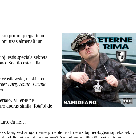
 kio por mi plejparte ne
m oni uzas almenaŭ iun
oj, estis speciala sekreta
no. Sed tio estas alia
r Wasilewski, naskita en
inter
Dirty South, Crunk,
on.
terialo. Mi eble ne
ro aperas similaj fotaĵoj de
ulturo, ĉu ne…
eksikon, sed singardeme pri eble tro frue uzitaj neologismoj: ekspekti,
, do ebligante pli da manovro? Ankaŭ gramatike ĉio estas ĝuinda,