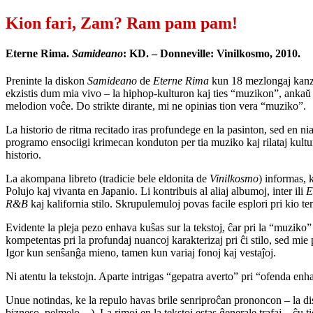
Kion fari, Zam? Ram pam pam!
Eterne Rima.
Samideano
: KD. – Donneville: Vinilkosmo, 2010.
Preninte la diskon
Samideano
de
Eterne Rima
kun 18 mezlongaj kanzon
ekzistis dum mia vivo – la hiphop-kulturon kaj ties “muzikon”, ankaŭ 
melodion voĉe. Do strikte dirante, mi ne opinias tion vera “muziko”.
La historio de ritma recitado iras profundege en la pasinton, sed en nia
programo ensociigi krimecan konduton per tia muziko kaj rilataj kulturaĵ
historio.
La akompana libreto (tradicie bele eldonita de
Vinilkosmo
) informas, 
Polujo kaj vivanta en Japanio. Li kontribuis al aliaj albumoj, inter ili
E
R&B
kaj kalifornia stilo. Skrupulemuloj povas facile esplori pri kio
Evidente la pleja pezo enhava kuŝas sur la tekstoj, ĉar pri la “muziko” 
kompetentas pri la profundaj nuancoj karakterizaj pri ĉi stilo, sed mie 
Igor kun senŝanĝa mieno, tamen kun variaj fonoj kaj vestaĵoj.
Ni atentu la tekstojn. Aparte intrigas “gepatra averto” pri “ofenda enha
Unue notindas, ke la repulo havas brile senriproĉan prononcon – la disk
bizneso, pelmelo…). La rimoj en la tekstoj estas ĝenerale trafaj – ĉu ti