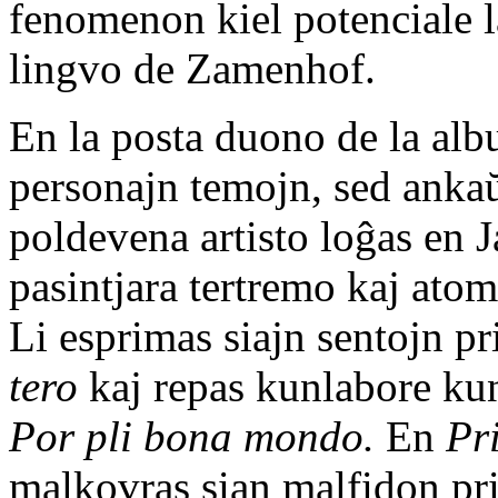
fenomenon kiel potenciale la
lingvo de Zamenhof.
En la posta duono de la alb
personajn temojn, sed anka
poldevena artisto loĝas en Ja
pasintjara tertremo kaj ato
Li esprimas siajn sentojn pr
tero
kaj repas kunlabore ku
Por pli bona mondo.
En
Pri
malkovras sian malfidon pri 