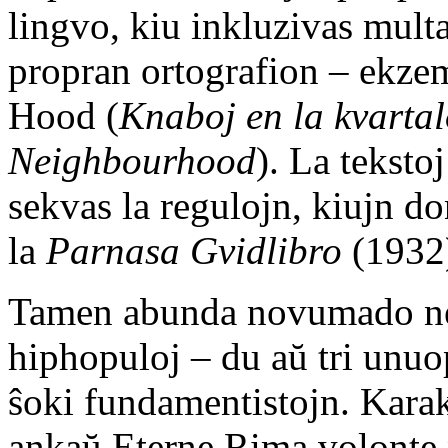
lingvo, kiu inkluzivas mult
propran ortografion – ekz
Hood (
Knaboj en la kvarta
Neighbourhood
). La teksto
sekvas la regulojn, kiujn d
la
Parnasa Gvidlibro
(1932
Tamen abunda novumado ne 
hiphopuloj – du aŭ tri unuo
ŝoki fundamentistojn. Karak
ankaŭ Eterne Rima volonte 