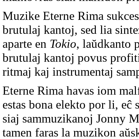
Muzike Eterne Rima sukcesa
brutulaj kantoj, sed lia sint
aparte en
Tokio
, laŭdkanto 
brutulaj kantoj povus profit
ritmaj kaj instrumentaj samp
Eterne Rima havas iom malf
estas bona elekto por li, eĉ
siaj sammuzikanoj Jonny M k
tamen faras la muzikon aŭsk