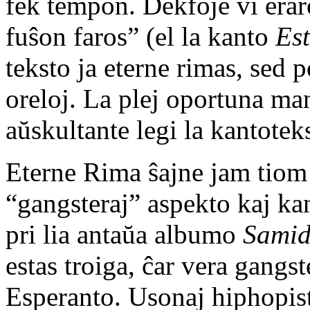
fek tempon. Dekfoje vi eraros
fuŝon faros” (el la kanto
Es
teksto ja eterne rimas, sed p
oreloj. La plej oportuna ma
aŭskultante legi la kantotek
Eterne Rima ŝajne jam tiom 
“gangsteraj” aspekto kaj ka
pri lia antaŭa albumo
Sami
estas troiga, ĉar vera gangs
Esperanto. Usonaj hiphopisto