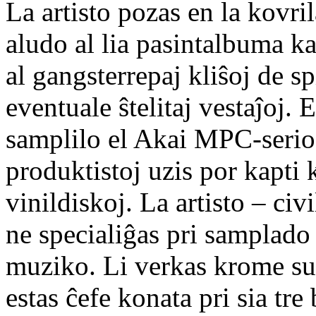
La artisto pozas en la kovr
aludo al lia pasintalbuma k
al gangsterrepaj kliŝoj de 
eventuale ŝtelitaj vestaĵoj. E
samplilo el Akai MPC-serio,
produktistoj uzis por kapti
vinildiskoj. La artisto – c
ne specialiĝas pri samplado 
muziko. Li verkas krome sub
estas ĉefe konata pri sia tr