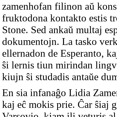
zamenhofan filinon aŭ konser
fruktodona kontakto estis t
Stone. Sed ankaŭ multaj esper
dokumentojn. La tasko verk
ellernadon de Esperanto, ka
ŝi lernis tiun mirindan lingv
kiujn ŝi studadis antaŭe dum
En sia infanaĝo Lidia Zamen
kaj eĉ mokis prie. Ĉar ŝiaj g
Varsovio, kiam ili veturis 