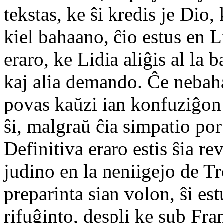
tekstas, ke ŝi kredis je Dio,
kiel bahaano, ĉio estus en L
eraro, ke Lidia aliĝis al la 
kaj alia demando. Ĉe nebaha
povas kaŭzi ian konfuziĝon
ŝi, malgraŭ ĉia simpatio por
Definitiva eraro estis ŝia re
judino en la neniigejo de Tr
preparinta sian volon, ŝi est
rifuĝinto, despli ke sub Fra