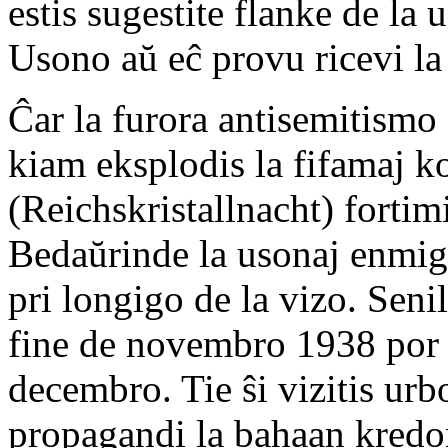
estis sugestite flanke de la 
Usono aŭ eĉ provu ricevi la
Ĉar la furora antisemitismo
kiam eksplodis la fifamaj 
(Reichskristallnacht) fortim
Bedaŭrinde la usonaj enmigra
pri longigo de la vizo. Seni
fine de novembro 1938 por 
decembro. Tie ŝi vizitis urb
propagandi la bahaan kredon