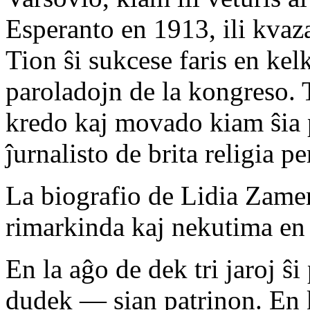
Esperanto en 1913, ili kvaza
Tion ŝi sukcese faris en ke
paroladojn de la kongreso. T
kredo kaj movado kiam ŝia p
ĵurnalisto de brita religia pe
La biografio de Lidia Zamen
rimarkinda kaj nekutima en p
En la aĝo de dek tri jaroj ŝi
dudek — sian patrinon. En k