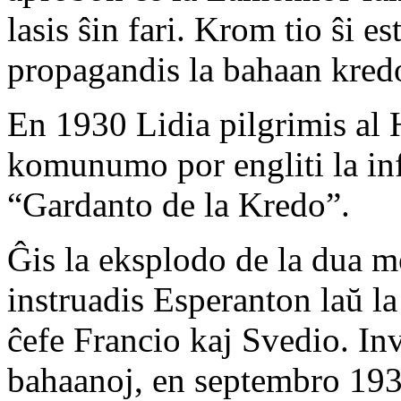
lasis ŝin fari. Krom tio ŝi es
propagandis la bahaan kred
En 1930 Lidia pilgrimis al H
komunumo por engliti la in
“Gardanto de la Kredo”.
Ĝis la eksplodo de la dua 
instruadis Esperanton laŭ l
ĉefe Francio kaj Svedio. Invi
bahaanoj, en septembro 1937