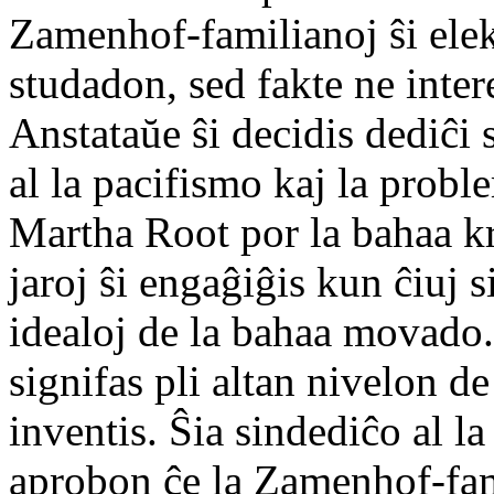
Zamenhof-familianoj ŝi elek
studadon, sed fakte ne intere
Anstataŭe ŝi decidis dediĉi
al la pacifismo kaj la proble
Martha Root por la bahaa k
jaroj ŝi engaĝiĝis kun ĉiuj s
idealoj de la bahaa movado.
signifas pli altan nivelon 
inventis. Ŝia sindediĉo al 
aprobon ĉe la Zamenhof-famil