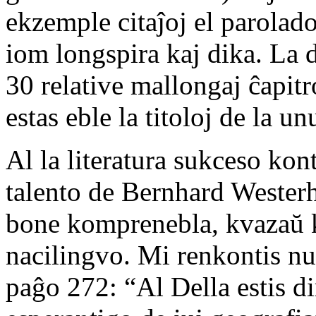
ekzemple citaĵoj el parolado
iom longspira kaj dika. La d
30 relative mallongaj ĉapitr
estas eble la titoloj de la u
Al la literatura sukceso ko
talento de Bernhard Westerho
bone komprenebla, kvazaŭ ki
nacilingvo. Mi renkontis nu
paĝo 272: “Al Della estis dir