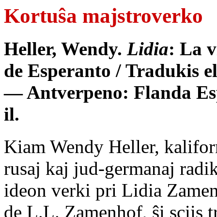
Kortuŝa majstroverko
Heller, Wendy.
Lidia
: La 
de Esperanto / Tradukis e
— Antverpeno: Flanda Esp
il.
Kiam Wendy Heller, kalifor
rusaj kaj jud-germanaj radi
ideon verki pri Lidia Zamenh
de L.L. Zamenhof, ŝi sciis t