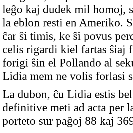
leĝo kaj dudek mil homoj, su
la eblon resti en Ameriko. 
ĉar ŝi timis, ke ŝi povus per
celis rigardi kiel fartas ŝiaj
forigi ŝin el Pollando al sek
Lidia mem ne volis forlasi 
La dubon, ĉu Lidia estis bel
definitive meti ad acta per l
porteto sur paĝoj 88 kaj 36