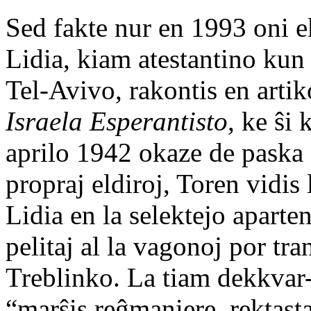
Sed fakte nur en 1993 oni ek
Lidia, kiam atestantino kun
Tel-Avivo, rakontis en arti
Israela Esperantisto
, ke ŝi
aprilo 1942 okaze de paska
propraj eldiroj, Toren vidis
Lidia en la selektejo aparteni
pelitaj al la vagonoj por tran
Treblinko. La tiam dekkvar-
“marŝis reĝmaniere, rektasta