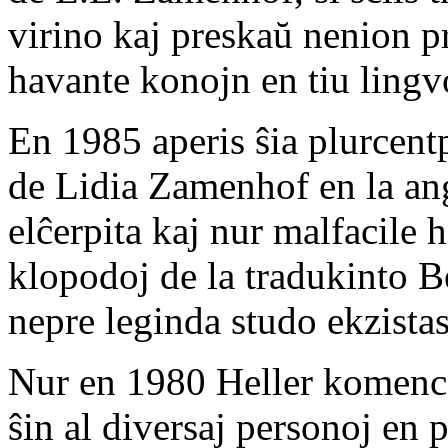
virino kaj preskaŭ nenion p
havante konojn en tiu lingvo
En 1985 aperis ŝia plurcentp
de Lidia Zamenhof en la ang
elĉerpita kaj nur malfacile 
klopodoj de la tradukinto B
nepre leginda studo ekzista
Nur en 1980 Heller komenci
ŝin al diversaj personoj en p