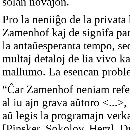
solan novaĵon.
Pro la neniiĝo de la privata
Zamenhof kaj de signifa par
la antaŭesperanta tempo, sed
multaj detaloj de lia vivo k
mallumo. La esencan probl
“Ĉar Zamenhof neniam referen
al iu ajn grava aŭtoro <...>
aŭ legis la programajn verka
[Pinsker, Sokolov, Herzl, D