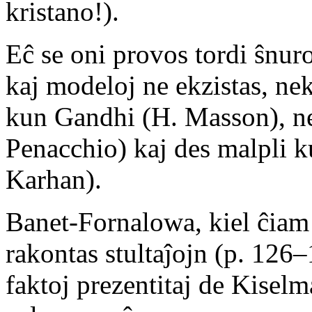
kristano!).
Eĉ se oni provos tordi ŝnuroj
kaj modeloj ne ekzistas, n
kun Gandhi (H. Masson), ne
Penacchio) kaj des malpli 
Karhan).
Banet-Fornalowa, kiel ĉiam
rakontas stultaĵojn (p. 126
faktoj prezentitaj de Kiselm