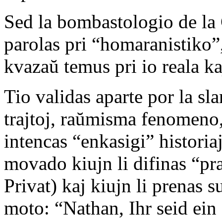
Sed la bombastologio de la C
parolas pri “homaranistiko”
kvazaŭ temus pri io reala ka
Tio validas aparte por la sl
trajtoj, raŭmisma fenomeno, 
intencas “enkasigi” historia
movado kiujn li difinas “p
Privat) kaj kiujn li prenas 
moto: “Nathan, Ihr seid ein 