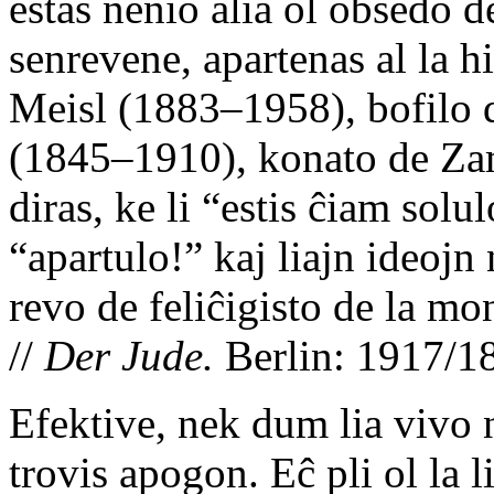
estas nenio alia ol obsedo d
senrevene, apartenas al la hi
Meisl (1883–1958), bofilo 
(1845–1910), konato de Zam
diras, ke li “estis ĉiam solu
“apartulo!” kaj liajn ideojn
revo de feliĉigisto de la mo
//
Der Jude.
Berlin: 1917/1
Efektive, nek dum lia vivo n
trovis apogon. Eĉ pli ol la 