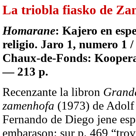
La triobla fiasko de Z
Homarane
: Kajero en espe
religio. Jaro 1, numero 1 
Chaux-de-Fonds: Kooperat
— 213 p.
Recenzante la libron
Granda
zamenhofa
(1973) de Adolf
Fernando de Diego jene esp
embarason: sur p. 469 “trov