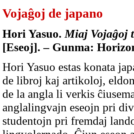
Vojaĝoj de japano
Hori Yasuo.
Miaj Vojaĝoj 
[Eseoj]. – Gunma: Horizont
Hori Yasuo estas konata jap
de libroj kaj artikoloj, eldo
de la angla li verkis ĉiusem
anglalingvajn eseojn pri dive
studentojn pri fremdaj landoj