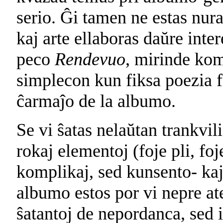
serio. Ĝi tamen ne estas nura
kaj arte ellaboras daŭre inte
peco
Rendevuo
, mirinde ko
simplecon kun fiksa poezia f
ĉarmaĵo de la albumo.
Se vi ŝatas nelaŭtan trankv
rokaj elementoj (foje pli, foj
komplikaj, sed kunsento- kaj 
albumo estos por vi nepre at
ŝatantoj de nepordanca, sed 