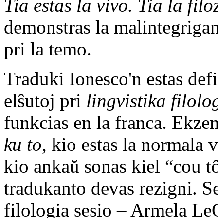
Tia estas la vivo. Tia la filo
demonstras la malintegrigan
pri la temo.
Traduki Ionesco'n estas defi
elŝutoj pri
lingvistika filolo
funkcias en la franca. Ekze
ku to
, kio estas la normala 
kio ankaŭ sonas kiel “cou t
tradukanto devas rezigni. Se
filologia sesio – Armela LeQ