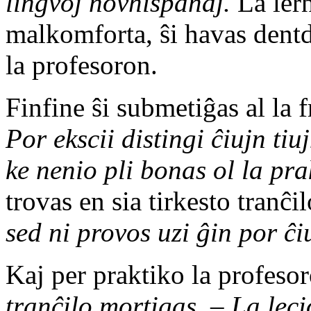
lingvoj novhispanaj.
La lern
malkomforta, ŝi havas dentd
la profesoron.
Finfine ŝi submetiĝas al la f
Por ekscii distingi ĉiujn tiu
ke nenio pli bonas ol la pr
trovas en sia tirkesto tranĉi
sed ni provos uzi ĝin por ĉi
Kaj per praktiko la profeso
tranĉilo mortigas. – La leci