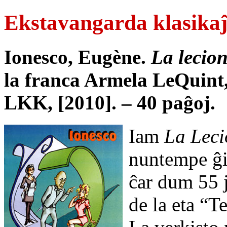
Ekstavangarda klasika
Ionesco, Eugène.
La lecio
la franca Armela LeQuint,
LKK, [2010]. – 40 paĝoj.
Iam
La Lec
nuntempe ĝi 
ĉar dum 55 j
de la eta “T