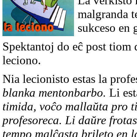
La verkisto 
malgranda te
sukceso en g
Spektantoj do eĉ post tiom d
leciono.
Nia lecionisto estas la prof
blanka mentonbarbo.
Li es
timida, voĉo mallaŭta pro ti
profesoreca. Li daŭre frotas
tempo malĉasta brileto en la