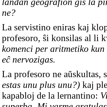
landan geografion ĝis la pin
ne?
La servistino eniras kaj klo
profesoro, ŝi konsilas al li 
komenci per aritmetiko kun l
eĉ nervozigas.
La profesoro ne aŭskultas,
estas unu plus unu?)
kaj ple
kapabloj de la lernantino:
V
superba. Mi varme gratulas 