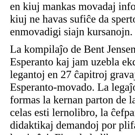
en kiuj mankas movadaj infor
kiuj ne havas sufiĉe da spert
enmovadigi siajn kursanojn.
La kompilaĵo de Bent Jenseni
Esperanto kaj jam uzebla ekd
legantoj en 27 ĉapitroj grava
Esperanto-movado. La legaĵoj
formas la kernan parton de l
celas esti lernolibro, la ĉef
didaktikaj demandoj por plifa