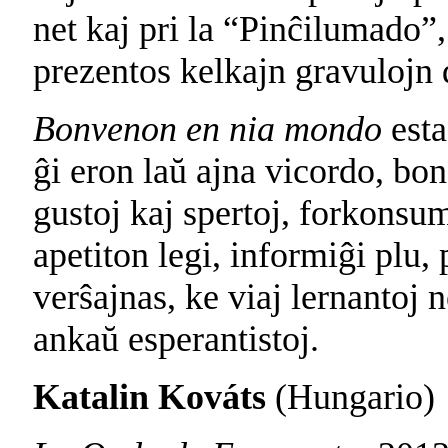
net kaj pri la “Pinĉilumado
prezentos kelkajn gravulojn 
Bonvenon en nia mondo
esta
ĝi eron laŭ ajna vicordo, bon
gustoj kaj spertoj, forkonsu
apetiton legi, informiĝi plu, 
verŝajnas, ke viaj lernantoj n
ankaŭ esperantistoj.
Katalin Kováts
(Hungario)