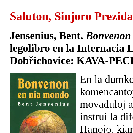
Saluton, Sinjoro Prezi
Jensenius, Bent.
Bonvenon 
legolibro en la Internacia 
Dobřichovice: KAVA-PECH, 
En la dumkon
komencantoj
movaduloj a
instrui la d
Hanojo, kiam