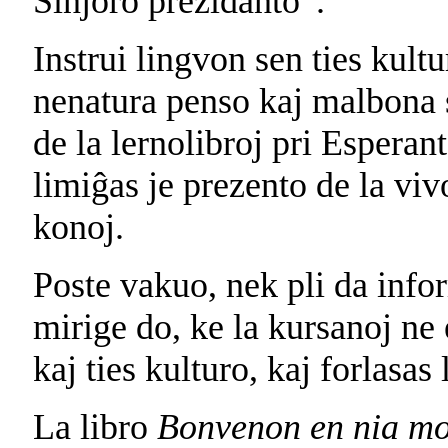
Sinjoro prezidanto”.
Instrui lingvon sen ties kult
nenatura penso kaj malbona s
de la lernolibroj pri Esperan
limiĝas je prezento de la vi
konoj.
Poste vakuo, nek pli da inf
mirige do, ke la kursanoj ne 
kaj ties kulturo, kaj forlasas 
La libro
Bonvenon en nia m