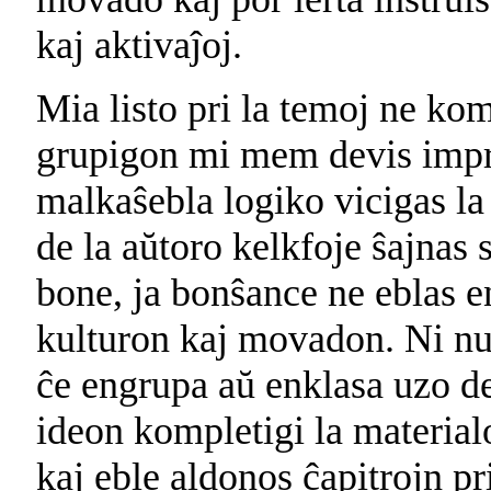
kaj aktivaĵoj.
Mia listo pri la temoj ne kom
grupigon mi mem devis improv
malkaŝebla logiko vicigas la 
de la aŭtoro kelkfoje ŝajnas 
bone, ja bonŝance ne eblas en
kulturon kaj movadon. Ni nu
ĉe engrupa aŭ enklasa uzo de 
ideon kompletigi la materialo
kaj eble aldonos ĉapitrojn 