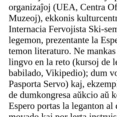
organizaĵoj (UEA, Centra Of
Muzeoj), ekkonis kulturcentr
Internacia Fervojista Ski-se
legemon, prezentante la Espe
temon literaturo. Ne mankas 
lingvo en la reto (kursoj de 
babilado, Vikipedio); dum voj
Pasporta Servo) kaj, ekzempl
de dumkongresa aŭkcio aŭ k
Espero portas la leganton al 
movado kaj por lerta instruis