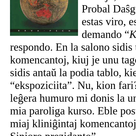
Probal Daŝgu
estas viro, e
demando “
K
respondo. En la salono sidis 
komencantoj, kiuj je unu t
sidis antaŭ la podia tablo, ki
“ekspoziciita”. Nu, kion fari
leĝera humuro mi donis la u
mia paroliga kurso. Eble post 
miaj kliniĝintaj komencantoj,