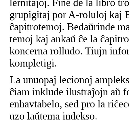
lernitaĵoj. Fine de la libro t
grupigitaj por A-roluloj kaj 
ĉapitrotemoj. Bedaŭrinde m
temoj kaj ankaŭ ĉe la ĉapitro
koncerna rolludo. Tiujn inf
kompletigi.
La unuopaj lecionoj ampleksa
ĉiam inklude ilustraĵojn aŭ 
enhavtabelo, sed pro la riĉec
uzo laŭtema indekso.