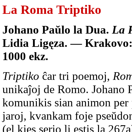
La Roma Triptiko
Johano Paŭlo la Dua.
La 
Lidia Ligęza. — Krakovo: 
1000 ekz.
Triptiko
ĉar tri poemoj,
Ro
unikaĵoj de Romo. Johano 
komunikis sian animon per
jaroj, kvankam foje pseŭdon
(el kies serio li estis la 267