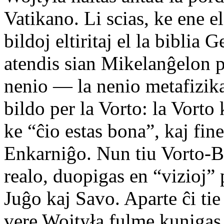
Vatikano. Li scias, ke ene el
bildoj eltiritaj el la biblia
atendis sian Mikelanĝelon po
nenio — la nenio metafizika
bildo per la Vorto: la Vorto k
ke “ĉio estas bona”, kaj fin
Enkarniĝo. Nun tiu Vorto-Bil
realo, duopigas en “vizioj” 
Juĝo kaj Savo. Aparte ĉi tie
vere Wojtyła fulme kunigas