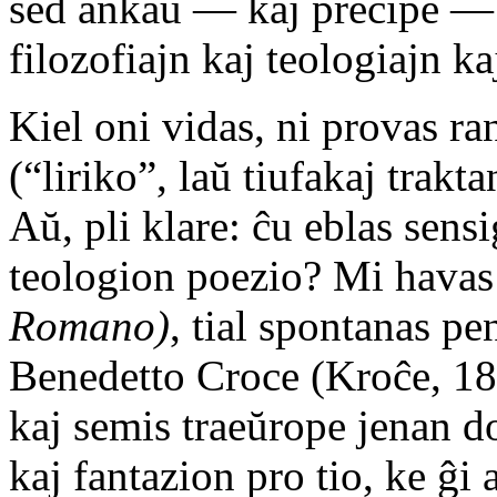
sed ankaŭ — kaj precipe —
filozofiajn kaj teologiajn ka
Kiel oni vidas, ni provas ra
(“liriko”, laŭ tiufakaj trakt
Aŭ, pli klare: ĉu eblas sensi
teologion poezio? Mi havas 
Romano)
, tial spontanas pen
Benedetto Croce (Kroĉe, 18
kaj semis traeŭrope jenan 
kaj fantazion pro tio, ke ĝi 