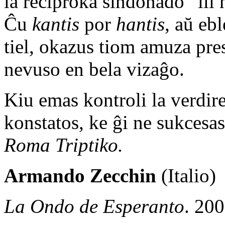
la reciproka sindonado “ili 
Ĉu
kantis
por
hantis
, aŭ eb
tiel, okazus tiom amuza prese
nevuso en bela vizaĝo.
Kiu emas kontroli la verdire
konstatos, ke ĝi ne sukcesas
Roma Triptiko.
Armando Zecchin
(Italio)
La Ondo de Esperanto
. 20