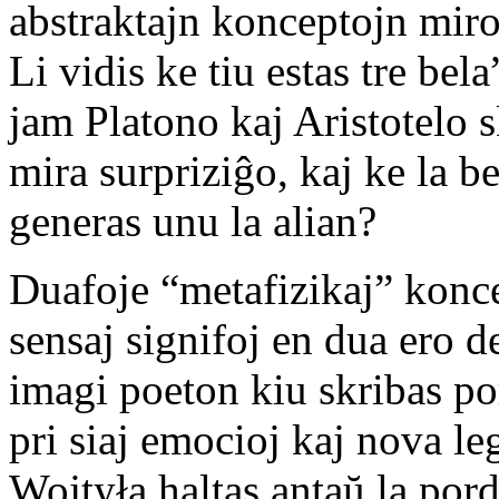
abstraktajn konceptojn miro
Li vidis ke tiu estas tre bel
jam Platono kaj Aristotelo s
mira surpriziĝo, kaj ke la b
generas unu la alian?
Duafoje “metafizikaj” konce
sensaj signifoj en dua ero d
imagi poeton kiu skribas po
pri siaj emocioj kaj nova le
Wojtyła haltas antaŭ la por