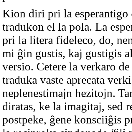
Kion diri pri la esperantigo
tradukon el la pola. La esper
pri la litera fideleco, do, n
mi ĝin gustis, kaj gustigis a
versio. Cetere la verkaro de
traduka vaste aprecata verki
neplenestimajn hezitojn. Ta
diratas, ke la imagitaj, sed 
postpeke, ĝene konsciiĝis p