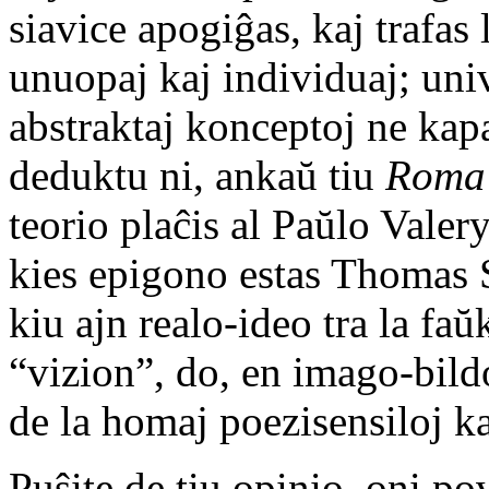
siavice apogiĝas, kaj trafas 
unuopaj kaj individuaj; univ
abstraktaj konceptoj ne kap
deduktu ni, ankaŭ tiu
Roma 
teorio plaĉis al Paŭlo Valery
kies epigono estas Thomas S
kiu ajn realo-ideo tra la fa
“vizion”, do, en imago-bild
de la homaj poezisensiloj ka
Puŝite de tiu opinio, oni po