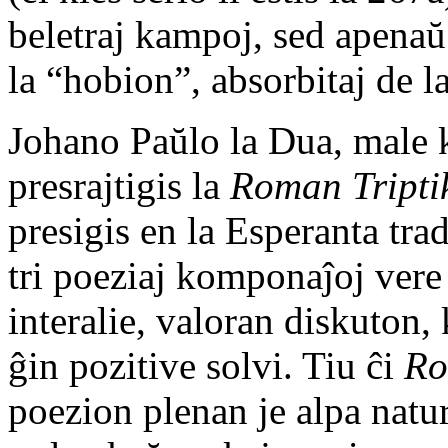
beletraj kampoj, sed apenaŭ 
la “hobion”, absorbitaj de l
Johano Paŭlo la Dua, male k
presrajtigis la
Roman Tripti
presigis en la Esperanta tr
tri poeziaj komponaĵoj vere o
interalie, valoran diskuton,
ĝin pozitive solvi. Tiu ĉi
Ro
poezion plenan je alpa naturo