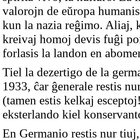
valorojn de eŭropa humani
kun la nazia reĝimo. Aliaj, k
kreivaj homoj devis fuĝi po
forlasis la landon en abome
Tiel la dezertigo de la ger
1933, ĉar ĝenerale restis nur
(tamen estis kelkaj esceptoj!
eksterlando kiel konservanto
En Germanio restis nur tiuj,