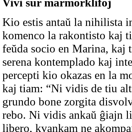
Vivi sur marmorklifoj
Kio estis antaŭ la nihilista 
komenco la rakontisto kaj ti
feŭda socio en Marina, kaj ti
serena kontemplado kaj int
percepti kio okazas en la mo
kaj tiam: “Ni vidis de tiu a
grundo bone zorgita disvolvi
rebo. Ni vidis ankaŭ ĝiajn li
libero, kvankam ne akompan