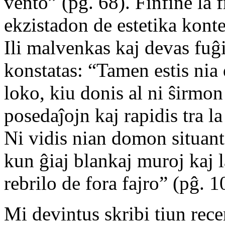
vento” (pĝ. 68). Finfine la f
ekzistadon de estetika konte
Ili malvenkas kaj devas fuĝ
konstatas: “Tamen estis nia
loko, kiu donis al ni ŝirmon 
posedaĵojn kaj rapidis tra l
Ni vidis nian domon situant
kun ĝiaj blankaj muroj kaj 
rebrilo de fora fajro” (pĝ. 
Mi devintus skribi tiun rec