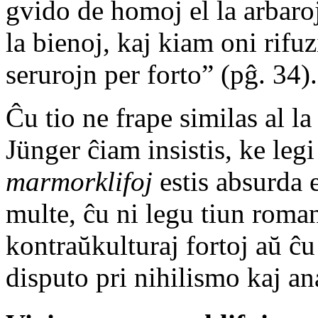
gvido de homoj el la arbaro
la bienoj, kaj kiam oni rifuzi
serurojn per forto” (pĝ. 34).
Ĉu tio ne frape similas al l
Jünger ĉiam insistis, ke le
marmorklifoj
estis absurda 
multe, ĉu ni legu tiun roma
kontraŭkulturaj fortoj aŭ ĉu
disputo pri nihilismo kaj a