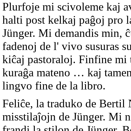
Plurfoje mi scivoleme kaj a
halti post kelkaj paĝoj pro 
Jünger. Mi demandis min, ĉu 
fadenoj de l' vivo susuras su
kiĉaj pastoraloj. Finfine mi
kuraĝa mateno … kaj tamen 
lingvo fine de la libro.
Feliĉe, la traduko de Bertil
misstilaĵojn de Jünger. Mi 
frandi la stilon de Jünger. 