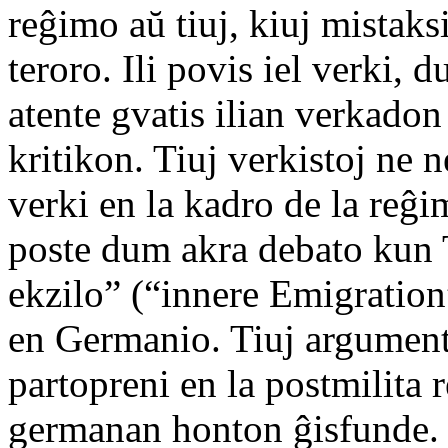
reĝimo aŭ tiuj, kiuj mistaks
teroro. Ili povis iel verki,
atente gvatis ilian verkado
kritikon. Tiuj verkistoj ne n
verki en la kadro de la reĝimo
poste dum akra debato kun
ekzilo” (“innere Emigration”
en Germanio. Tiuj argumentis
partopreni en la postmilita r
germanan honton ĝisfunde. T