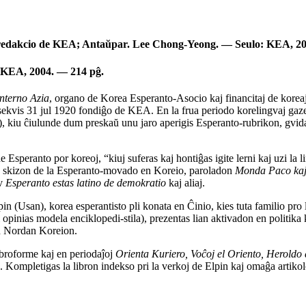
redakcio de KEA; Antaŭpar. Lee Chong-Yeong. — Seulo: KEA, 20
 KEA, 2004. — 214 pĝ.
nterno Azia
, organo de Korea Esperanto-Asocio kaj financitaj de kore
vis 31 jul 1920 fondiĝo de KEA. En la frua periodo korelingvaj gazetoj
), kiu ĉiulunde dum preskaŭ unu jaro aperigis Esperanto-rubrikon, gvid
Esperanto por koreoj, “kiuj suferas kaj hontiĝas igite lerni kaj uzi la l
enciu skizon de la Esperanto-movado en Koreio, paroladon
Monda Paco kaj
ev
Esperanto estas latino de demokratio
kaj aliaj.
 Elpin (Usan), korea esperantisto pli konata en Ĉinio, kies tuta familio
opinias modela enciklopedi-stila), prezentas lian aktivadon en politika
en Nordan Koreion.
ibroforme kaj en periodaĵoj
Orienta Kuriero, Voĉoj el Oriento, Heroldo
oj. Kompletigas la libron indekso pri la verkoj de Elpin kaj omaĝa artik