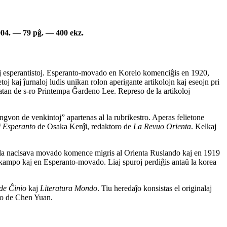
04. — 79 pĝ. — 400 ekz.
aj esperantistoj. Esperanto-movado en Koreio komenciĝis en 1920,
 kaj ĵurnaloj ludis unikan rolon aperigante artikolojn kaj eseojn pri
atan de s-ro Printempa Ĝardeno Lee. Represo de la artikoloj
ingvon de venkintoj” apartenas al la rubrikestro. Aperas felietone
 Esperanto
de Osaka Kenĵi, redaktoro de
La Revuo Orienta
. Kelkaj
 pro la nacisava movado komence migris al Orienta Ruslando kaj en 1919
 kampo kaj en Esperanto-movado. Liaj spuroj perdiĝis antaŭ la korea
 de Ĉinio
kaj
Literatura Mondo
. Tiu heredaĵo konsistas el originalaj
olo de Chen Yuan.