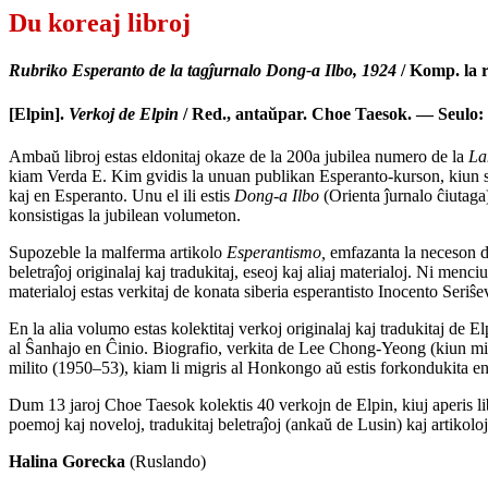
Du koreaj libroj
Rubriko Esperanto de la tagĵurnalo Dong-a Ilbo, 1924
/ Komp. la 
[Elpin].
Verkoj de Elpin
/ Red., antaŭpar. Choe Taesok. — Seulo:
Ambaŭ libroj estas eldonitaj okaze de la 200a jubilea numero de la
La
kiam Verda E. Kim gvidis la unuan publikan Esperanto-kurson, kiun sek
kaj en Esperanto. Unu el ili estis
Dong-a Ilbo
(Orienta ĵurnalo ĉiutaga
konsistigas la jubilean volumeton.
Supozeble la malferma artikolo
Esperantismo,
emfazanta la neceson de 
beletraĵoj originalaj kaj tradukitaj, eseoj kaj aliaj materialoj. Ni m
materialoj estas verkitaj de konata siberia esperantisto Inocento Seriŝ
En la alia volumo estas kolektitaj verkoj originalaj kaj tradukitaj de
al Ŝanhajo en Ĉinio. Biografio, verkita de Lee Chong-Yeong (kiun mi 
milito (1950–53), kiam li migris al Honkongo aŭ estis forkondukita 
Dum 13 jaroj Choe Taesok kolektis 40 verkojn de Elpin, kiuj aperis l
poemoj kaj noveloj, tradukitaj beletraĵoj (ankaŭ de Lusin) kaj artikol
Halina Gorecka
(Ruslando)