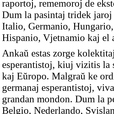
raportoj, rememoroj de ekste
Dum la pasintaj tridek jaroj 
Italio, Germanio, Hungario, 
Hispanio, Vjetnamio kaj el a
Ankaŭ estas zorge kolektitaj
esperantistoj, kiuj vizitis 
kaj Eŭropo. Malgraŭ ke ordin
germanaj esperantistoj, viva
grandan mondon. Dum la peri
Belgio, Nederlando, Svisla