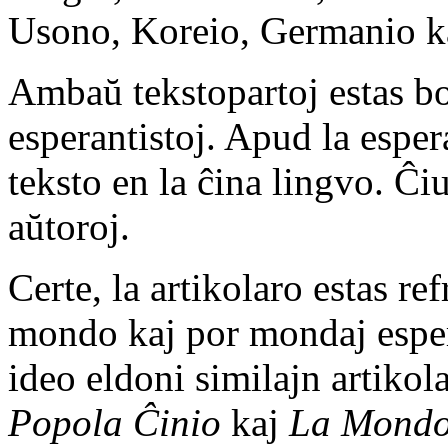
Usono, Koreio, Germanio kaj
Ambaŭ tekstopartoj estas bo
esperantistoj. Apud la esper
teksto en la ĉina lingvo. Ĉi
aŭtoroj.
Certe, la artikolaro estas re
mondo kaj por mondaj espera
ideo eldoni similajn artiko
Popola Ĉinio
kaj
La Mond