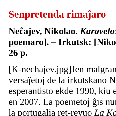
Senpretenda rimaĵaro
Neĉajev, Nikolao.
Karavelo
poemaro]. – Irkutsk: [Niko
26 p.
[K-nechajev.jpg]Jen malgran
versaĵetoj de la irkutskano 
esperantisto ekde 1990, kiu 
en 2007. La poemetoj ĝis nun
la portugalia ret-revuo
La Ka