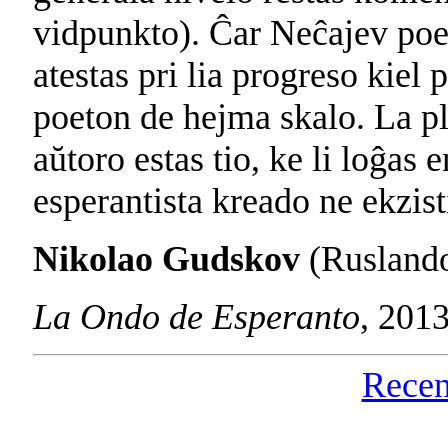
vidpunkto). Ĉar Neĉajev poe
atestas pri lia progreso kiel
poeton de hejma skalo. La ple
aŭtoro estas tio, ke li loĝas e
esperantista kreado ne ekzist
Nikolao Gudskov
(Rusland
La Ondo de Esperanto
, 201
Recen