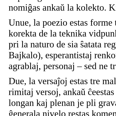
nomiĝas ankaŭ la kolekto. Ki
Unue, la poezio estas forme t
korekta de la teknika vidpun
pri la naturo de sia ŝatata re
Bajkalo), esperantistaj renkon
agrablaj, personaj – sed ne tr
Due, la versaĵoj estas tre ma
rimitaj versoj, ankaŭ ĉeestas 
longan kaj plenan je pli grav
ĝenerala nivelo restas komen