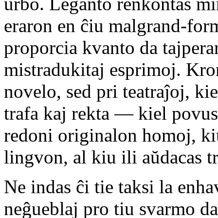
urbo. Leganto renkontas m
eraron en ĉiu malgrand-form
proporcia kvanto da tajpera
mistradukitaj esprimoj. Kro
novelo, sed pri teatraĵoj, ki
trafa kaj rekta — kiel povus
redoni originalon homoj, ki
lingvon, al kiu ili aŭdacas t
Ne indas ĉi tie taksi la enha
neĝueblaj pro tiu svarmo da 