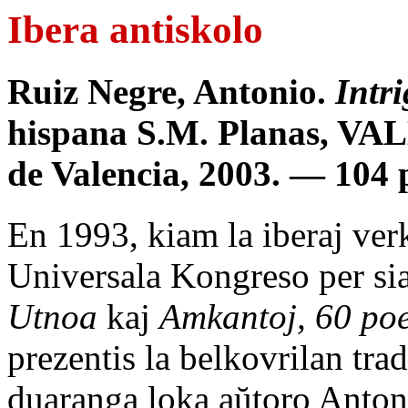
Ibera antiskolo
Ruiz Negre, Antonio.
Intri
hispana S.M. Planas, VAL
de Valencia, 2003. — 104 
En 1993, kiam la iberaj verk
Universala Kongreso per si
Utnoa
kaj
Amkantoj, 60 po
prezentis la belkovrilan tr
duaranga loka aŭtoro Anton