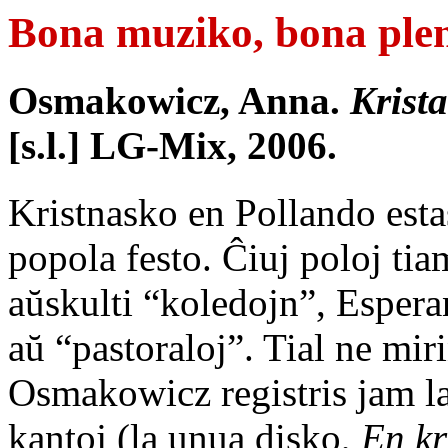
Bona muziko, bona pl
Osmakowicz, Anna.
Krist
[s.l.] LG-Mix, 2006.
Kristnasko en Pollando estas
popola festo. Ĉiuj poloj tia
aŭskulti “koledojn”, Espera
aŭ “pastoraloj”. Tial ne mir
Osmakowicz registris jam l
kantoj (la unua disko,
En kr