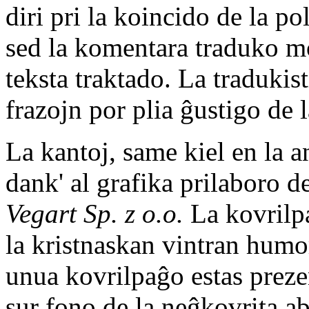
diri pri la koincido de la po
sed la komentara traduko mo
teksta traktado. La tradukist
frazojn por plia ĝustigo de l
La kantoj, same kiel en la a
dank' al grafika prilaboro 
Vegart Sp. z o.o.
La kovrilpa
la kristnaskan vintran humo
unua kovrilpaĝo estas prezen
sur fono de la neĝkovrita ab