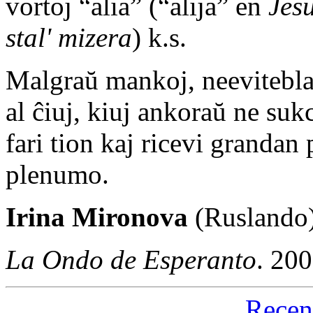
vortoj “alia” (“alija” en
Jes
stal' mizera
) k.s.
Malgraŭ mankoj, neeviteblaj
al ĉiuj, kiuj ankoraŭ ne suk
fari tion kaj ricevi granda
plenumo.
Irina Mironova
(Ruslando
La Ondo de Esperanto
. 20
Recen