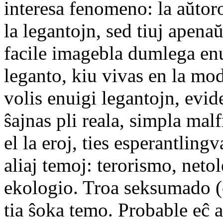
interesa fenomeno: la aŭtor
la legantojn, sed tiuj apenaŭ
facile imagebla dumlega enu
leganto, kiu vivas en la mo
volis enuigi legantojn, evid
ŝajnas pli reala, simpla mal
el la eroj, ties esperantling
aliaj temoj: terorismo, neto
ekologio. Troa seksumado (c
tia ŝoka temo. Probable eĉ a