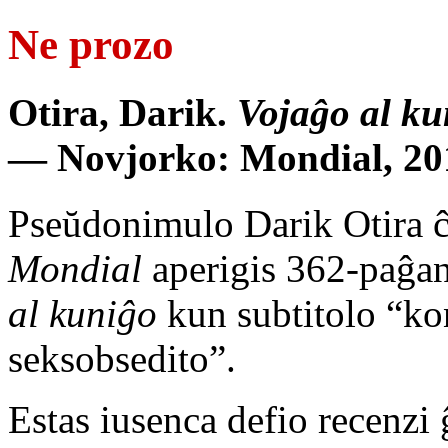
Ne prozo
Otira, Darik.
Vojaĝo al ku
— Novjorko: Mondial, 20
Pseŭdonimulo Darik Otira ĉ
Mondial
aperigis 362-paĝ
al kuniĝo
kun subtitolo “ko
seksobsedito”.
Estas iusenca defio recenzi 