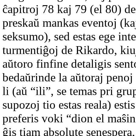
ĉapitroj 78 kaj 79 (el 80) d
preskaŭ mankas eventoj (kaj
seksumo), sed estas ege inte
turmentiĝoj de Rikardo, kiu
aŭtoro finfine detaligis sen
bedaŭrinde la aŭtoraj penoj 
li (aŭ “ili”, se temas pri g
supozoj tio estas reala) esti
preferis voki “dion el maŝin
ĝis tiam absolute senespera, 