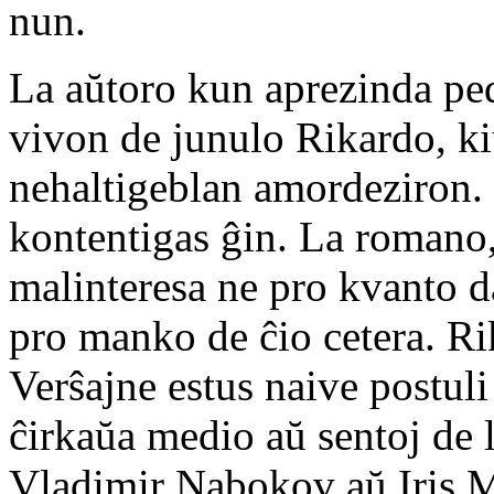
nun.
La aŭtoro kun aprezinda ped
vivon de junulo Rikardo, k
nehaltigeblan amordeziron. 
kontentigas ĝin. La romano,
malinteresa ne pro kvanto da
pro manko de ĉio cetera. Ri
Verŝajne estus naive postuli
ĉirkaŭa medio aŭ sentoj de la
Vladimir Nabokov aŭ Iris M