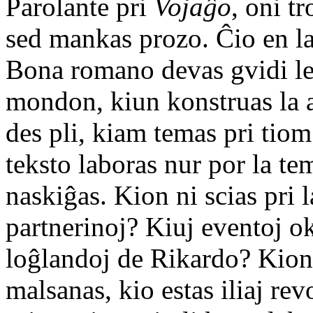
Parolante pri
Vojaĝo
, oni tr
sed mankas prozo. Ĉio en la 
Bona romano devas gvidi l
mondon, kiun konstruas la aŭ
des pli, kiam temas pri tiom
teksto laboras nur por la t
naskiĝas. Kion ni scias pri l
partnerinoj? Kiuj eventoj o
loĝlandoj de Rikardo? Kion 
malsanas, kio estas iliaj rev