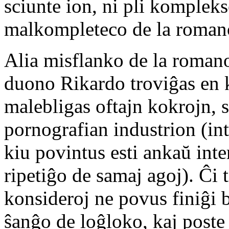
sciunte ion, ni pli kompleks
malkompleteco de la romano
Alia misflanko de la romano 
duono Rikardo troviĝas en k
malebligas oftajn kokrojn, 
pornografian industrion (inte
kiu povintus esti ankaŭ inte
ripetiĝo de samaj agoj). Ĉi t
konsideroj ne povus finiĝi
ŝanĝo de loĝloko, kaj poste 