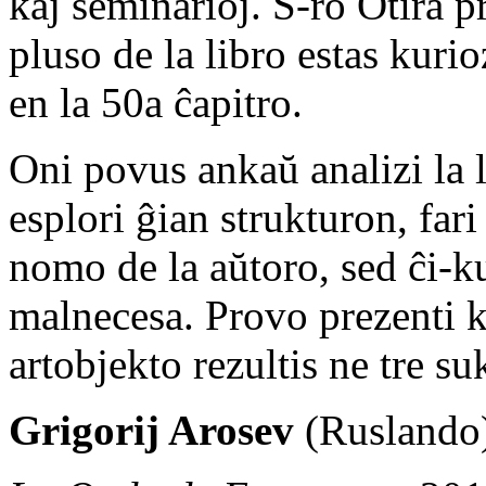
kaj seminarioj. S-ro Otira pr
pluso de la libro estas kuri
en la 50a ĉapitro.
Oni povus ankaŭ analizi la
esplori ĝian strukturon, fari
nomo de la aŭtoro, sed ĉi-ku
malnecesa. Provo prezenti 
artobjekto rezultis ne tre su
Grigorij Arosev
(Ruslando