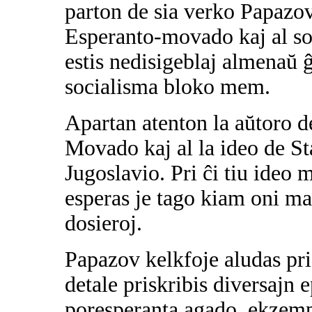
parton de sia verko Papazov
Esperanto-movado kaj al so
estis nedisigeblaj almenaŭ ĝ
socialisma bloko mem.
Apartan atenton la aŭtoro d
Movado kaj al la ideo de St
Jugoslavio. Pri ĉi tiu ideo
esperas je tago kiam oni ma
dosieroj.
Papazov kelkfoje aludas pr
detale priskribis diversajn 
poresperanta agado, ekzempl