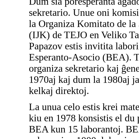
Dum sia poresperanta agado
sekretario. Unue oni komisi
la Organiza Komitato de la
(IJK) de TEJO en Veliko Ta
Papazov estis invitita labor
Esperanto-Asocio (BEA). Tie
organiza sekretario kaj ĝen
1970aj kaj dum la 1980aj ja
kelkaj direktoj.
La unua celo estis krei mat
kiu en 1978 konsistis el du
BEA kun 15 laborantoj. BEA