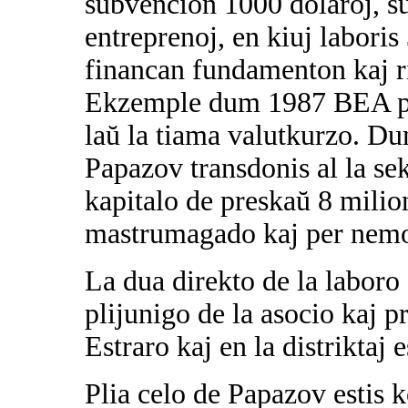
subvencion 1000 dolaroj, su
entreprenoj, en kiuj laboris
financan fundamenton kaj ri
Ekzemple dum 1987 BEA per
laŭ la tiama valutkurzo. D
Papazov transdonis al la se
kapitalo de preskaŭ 8 milion
mastrumagado kaj per nemov
La dua direkto de la labor
plijunigo de la asocio kaj p
Estraro kaj en la distriktaj e
Plia celo de Papazov estis k