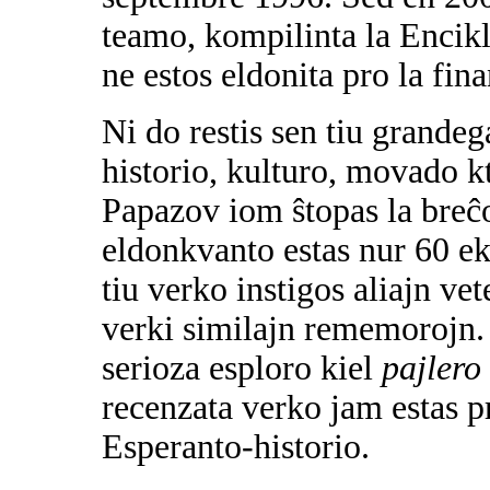
teamo, kompilinta la Encikl
ne estos eldonita pro la fin
Ni do restis sen tiu grandeg
historio, kulturo, movado k
Papazov iom ŝtopas la breĉo
eldonkvanto estas nur 60 ek
tiu verko instigos aliajn v
verki similajn rememorojn.
serioza esploro kiel
pajlero
recenzata verko jam estas p
Esperanto-historio.