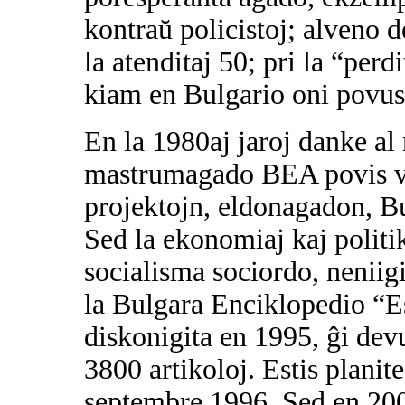
kontraŭ policistoj; alveno d
la atenditaj 50; pri la “perd
kiam en Bulgario oni povus 
En la 1980aj jaroj danke al
mastrumagado BEA povis viv
projektojn, eldonagadon, B
Sed la ekonomiaj kaj politik
socialisma sociordo, neniigi
la Bulgara Enciklopedio “E
diskonigita en 1995, ĝi dev
3800 artikoloj. Estis planite
septembre 1996. Sed en 200