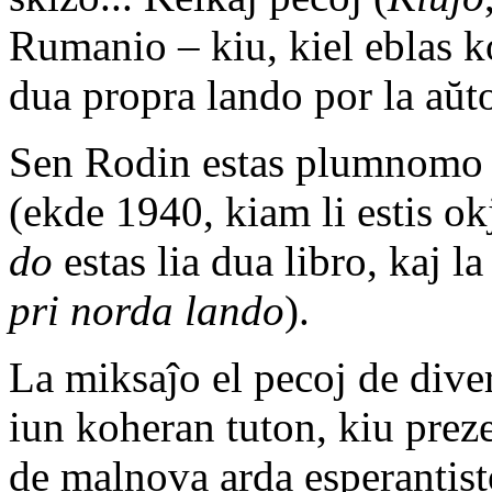
Rumanio – kiu, kiel eblas k
dua propra lando por la aŭt
Sen Rodin estas plumnomo d
(ekde 1940, kiam li estis ok
do
estas lia dua libro, kaj l
pri norda lando
).
La miksaĵo el pecoj de diver
iun koheran tuton, kiu pre
de malnova arda esperantis