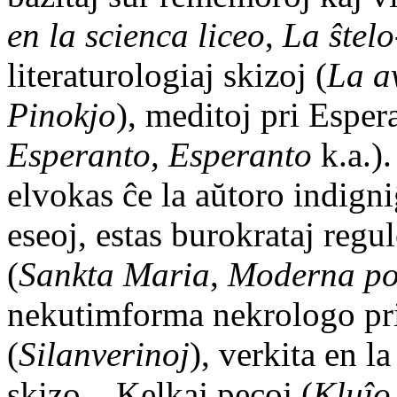
en la scienca liceo
,
La ŝtel
literaturologiaj skizoj (
La a
Pinokjo
), meditoj pri Esper
Esperanto
,
Esperanto
k.a.).
elvokas ĉe la aŭtoro indign
eseoj, estas burokrataj regul
(
Sankta Maria
,
Moderna po
nekutimforma nekrologo pr
(
Silanverinoj
), verkita en l
skizo... Kelkaj pecoj (
Kluĵo