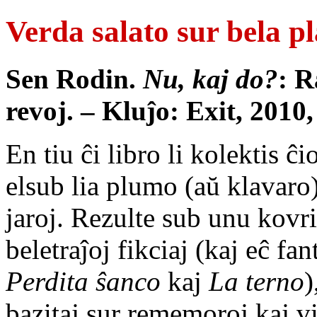
Verda salato sur bela p
Sen Rodin.
Nu, kaj do?
: R
revoj. – Kluĵo: Exit, 2010,
En tiu ĉi libro li kolektis ĉi
elsub lia plumo (aŭ klavaro
jaroj. Rezulte sub unu kovri
beletraĵoj fikciaj (kaj eĉ fant
Perdita ŝanco
kaj
La terno
)
bazitaj sur rememoroj kaj v