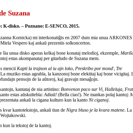
 de Suzana
o
: K-disko. – Poznano: E-SENCO, 2015.
(Zuzanna Kornicka) mi interkonatiĝis en 2007 dum mia unua ARKONES
 Miela Vespero kaj ankaŭ prezentis solkoncerton.
de ŝia unua disko aperas kelkaj bone konataj melodioj, ekzemple,
Mariŝ
antoj estas akompanataj per gitarludo de Suzana mem.
us mencii
Kapti la trajnon al iu ajn loko
,
Preskribo por mond'
,
Tre
 La muziko estas agrabla, la kanzonoj bone elektitaj kaj bone vicigitaj. 
fundajn pensojn de la aŭtoroj, kaj gravajn mesaĝojn.
antojn, kantataj de nia artistino:
Bonvenon paco sur Vi, Halleluja, Frat
kanto estas aŭskultebla:
Adiaŭ!
(Bella ciao!). Ne mankas polaj kantoj:
M
 prezentata ankaŭ la cigana kulturo kun la kanto
Ni ciganoj
.
s kvar kantotekstojn, ankaŭ tiun de
Nigra bluso je la kvara matene
. La
. Wojtakowski.
 kun la tekstoj de la kantoj.