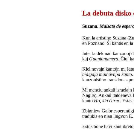
La debuta disko
Suzana.
Malsato de esper
Kun la artistino Suzana 
en Poznano. Ŝi kantis en la
Inter la dek naŭ kanzonoj 
kaj
Guantanamera
. Ĉiuj k
Kiel novajn kantojn mi ŝat
malgaja malnovtipa kanto
.
kanzonistino transdonas pro
Mi menciu ankaŭ israelajn k
Nagila). Ankaŭ italdeneva 
kanto
Ho, kia ĉarm'
. Estas
Zbigniew Galor esperantigi
tradukis en nian lingvon E
Estus bone havi kantlibreton