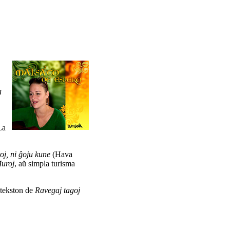
a
La
oj, ni ĝoju kune
(Hava
uroj
, aŭ simpla turisma
 tekston de
Ravegaj tagoj