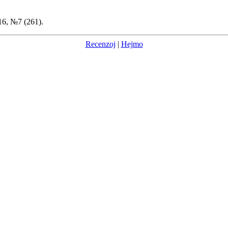
16, №7 (261).
Recenzoj
|
Hejmo