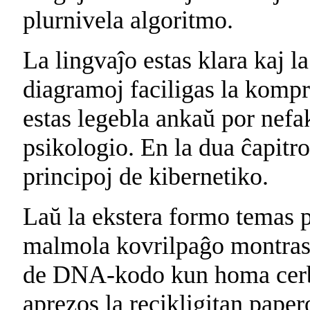
plurnivela algoritmo.
La lingvaĵo estas klara kaj l
diagramoj faciligas la komp
estas legebla ankaŭ por nefa
psikologio. En la dua ĉapitro
principoj de kibernetiko.
Laŭ la ekstera formo temas p
malmola kovrilpaĝo montras 
de DNA-kodo kun homa cerbo
aprezos la recikligitan paper