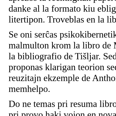
danke al la formato kiu eblig
litertipon. Troveblas en la l
Se oni serĉas psikokibernetik
malmulton krom la libro de 
la bibliografio de Tišljar. Se
proponas klarigan teorion se
reuzitajn ekzemple de Anthon
memhelpo.
Do ne temas pri resuma libr
pri provo haki vojon en nova 