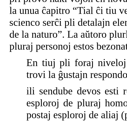
la unua ĉapitro “Tial ĉi tiu v
scienco serĉi pli detalajn el
de la naturo”. La aŭtoro plu
pluraj personoj estos bezonat
En tiuj pli foraj nivelo
trovi la ĝustajn respondo
ili sendube devos esti r
esploroj de pluraj hom
postaj esploroj de aliaj (