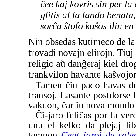
ĉee kaj kovris sin per la
glitis al la lando benata,
sorĉa ŝtofo kaŝos ilin en
Nin obsedas kutimeco de la 
trovadi novajn elirojn. Tiuj 
religio aŭ danĝeraj kiel drog
trankvilon havante kaŝvojo
Tamen ĉiu pado havas du 
transoj. Lasante postdorse
vakuon, ĉar iu nova mondo 
Ĉi-jaro feliĉas por la ve
unu el kelko da plejaj li
tempon
Cent jaroj de sole