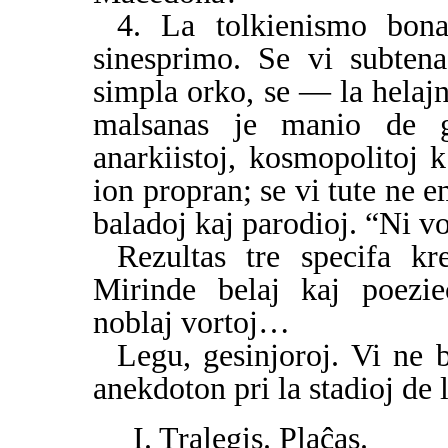
4. La tolkienismo bon
sinesprimo. Se vi subtena
simpla orko, se — la helajn
malsanas je manio de g
anarkiistoj, kosmopolitoj k
ion propran; se vi tute ne 
baladoj kaj parodioj. “Ni vo
Rezultas tre specifa kr
Mirinde belaj kaj poezie
noblaj vortoj…
Legu, gesinjoroj. Vi ne
anekdoton pri la stadioj de 
I. Tralegis. Plaĉas.