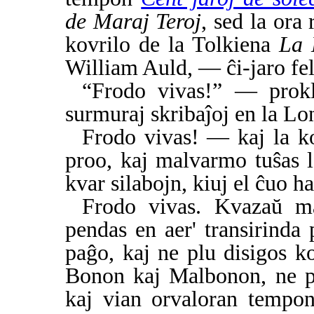
de Maraj Teroj
, sed la ora
kovrilo de la Tolkiena
La 
William Auld, — ĉi-jaro fel
“Frodo vivas!” — prokl
surmuraj skribaĵoj en la L
Frodo vivas! — kaj la ko
proo, kaj malvarmo tuŝas la
kvar silabojn, kiuj el ĉuo h
Frodo vivas. Kvazaŭ mag
pendas en aer' transirinda
paĝo, kaj ne plu disigos ko
Bonon kaj Malbonon, ne pl
kaj vian orvaloran tempo