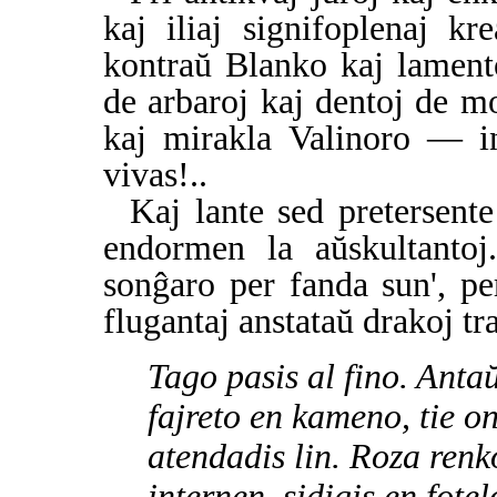
kaj iliaj signifoplenaj k
kontraŭ Blanko kaj lamento
de arbaroj kaj dentoj de mo
kaj mirakla Valinoro — i
vivas!..
Kaj lante sed pretersent
endormen la aŭskultantoj
sonĝaro per fanda sun', pe
flugantaj anstataŭ drakoj tra
Tago pasis al fino. Antaŭ
fajreto en kameno, tie o
atendadis lin. Roza renk
internen, sidigis en fote