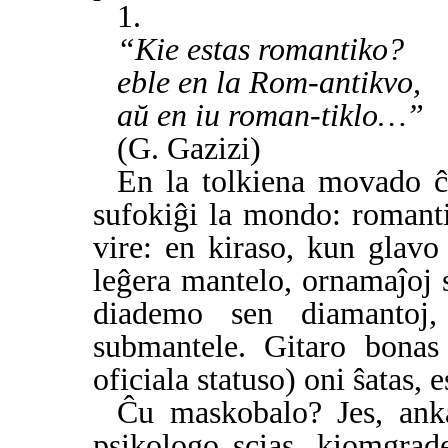
1.
“Kie estas romantiko?
eble en la Rom-antikvo,
aŭ en iu roman-tiklo…”
(G. Gazizi)
En la tolkiena movado ĉ
sufokiĝi la mondo: romanti
vire: en kiraso, kun glav
leĝera mantelo, ornamaĵoj 
diademo sen diamantoj
submantele. Gitaro bonas 
oficiala statuso) oni ŝatas, 
Ĉu maskobalo? Jes, anka
psikologo scias, kiomgrad