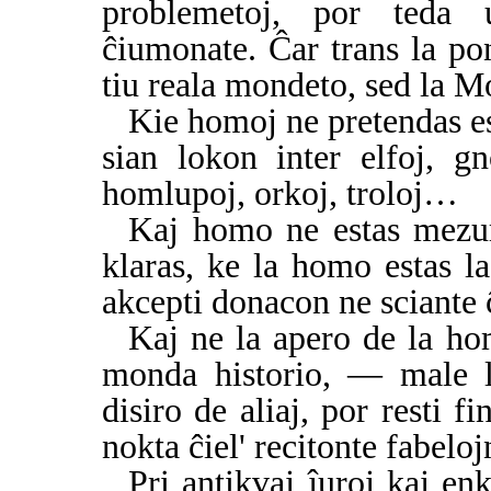
problemetoj, por teda 
ĉiumonate. Ĉar trans la po
tiu reala mondeto, sed la 
Kie homoj ne pretendas est
sian lokon inter elfoj, g
homlupoj, orkoj, troloj…
Kaj homo ne estas mezu
klaras, ke la homo estas la
akcepti donacon ne sciante 
Kaj ne la apero de la ho
monda historio, — male la
disiro de aliaj, por resti fi
nokta ĉiel' recitonte fabel
Pri antikvaj ĵuroj kaj en