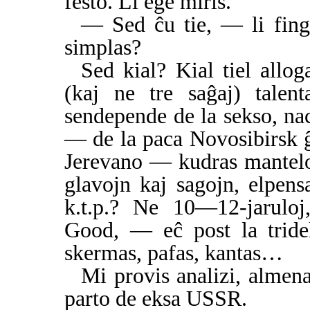
festo. Li ege miris.
— Sed ĉu tie, — li fing
simplas?
Sed kial? Kial tiel alloga
(kaj ne tre saĝaj) talent
sendepende de la sekso, nac
— de la paca Novosibirsk 
Jerevano — kudras mantelo
glavojn kaj sagojn, elpens
k.t.p.? Ne 10—12-jaruloj
Good, — eĉ post la tride
skermas, pafas, kantas…
Mi provis analizi, almen
parto de eksa USSR.