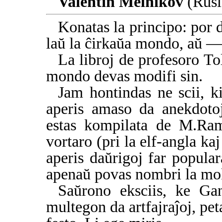
Valentin Melnikov
(Rusl
Konatas la principo: por d
laŭ la ĉirkaŭa mondo, aŭ —
La libroj de profesoro To
mondo devas modifi sin.
Jam hontindas ne scii, k
aperis amaso da anekdoto
estas kompilata de M.Ram
vortaro (pri la elf-angla kaj
aperis daŭrigoj far populara
apenaŭ povas nombri la mok
Saŭrono eksciis, ke Gan
multegon da artfajraĵoj, pet