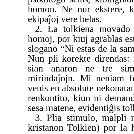
homon. Ne nur ekstere, k
ekipaĵoj vere belas.
2. La tolkiena movado
homoj, por kiuj agrablas es
slogano “Ni estas de la sam
Nun pli korekte direndas: 
sian anaron ne tre simp
mirindaĵojn. Mi neniam f
venis en absolute nekonata
renkontito, kiun ni demand
sesa matene, evidentiĝis tol
3. Plia stimulo, malpli
kristanon Tolkien) por la 