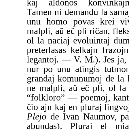
kaj aldonos konvinkajn
Tamen ni demandu la samaj
unu homo povas krei vi
malpli, aŭ eĉ pli riĉan, flek
ol la naciaj evoluintaj dum
preterlasas kelkajn frazo
legantoj. — V. M.). Jes ja, 
nur po unu atingis tutmo
grandaj komunumoj de la ho
ne malpli, aŭ eĉ pli, ol l
“folkloro” — poemoj, kant
ĉio ajn kaj en pluraj lingv
Plejo
de Ivan Naumov, paĝo
abundas). Pluraj el mi