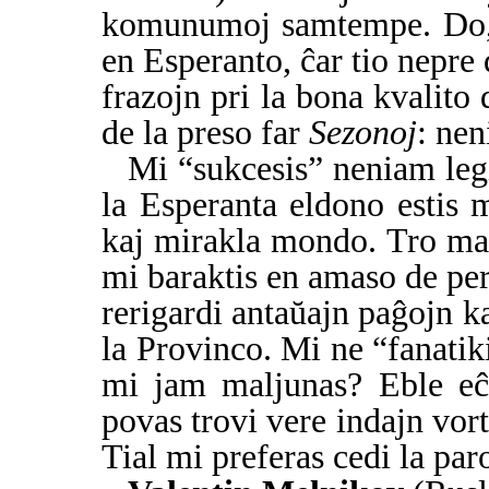
komunumoj samtempe. Do, f
en Esperanto, ĉar tio nepre
frazojn pri la bona kvalito
de la preso far
Sezonoj
: ne
Mi “sukcesis” neniam leg
la Esperanta eldono estis 
kaj mirakla mondo. Tro mal
mi baraktis en amaso de per
rerigardi antaŭajn paĝojn k
la Provinco. Mi ne “fanatiki
mi jam maljunas? Eble eĉ
povas trovi vere indajn vort
Tial mi preferas cedi la par