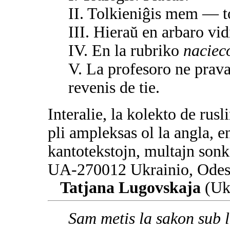
II. Tolkieniĝis mem — to
III. Hieraŭ en arbaro vid
IV. En la rubriko
naciec
V. La profesoro ne prava
revenis de tie.
Interalie, la kolekto de rusl
pli ampleksas ol la angla, e
kantotekstojn, multajn sonka
UA-270012 Ukrainio, Odesa
Tatjana Lugovskaja
(Uk
Sam metis la sakon sub l