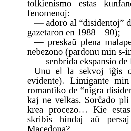
tolkienismo estas kunfan
fenomenoj:
— adoro al “disidentoj” 
gazetaron en 1988—90);
— preskaŭ plena malaper
nebezono (pardonu min s-i
— senbrida ekspansio de k
Unu el la sekvoj iĝis o
evidente). Limigante mi
romantiko de “nigra diside
kaj ne velkas. Sorĉado pli
krea procezo… Kie estas
skribis hindaj aŭ persaj
Macedona?