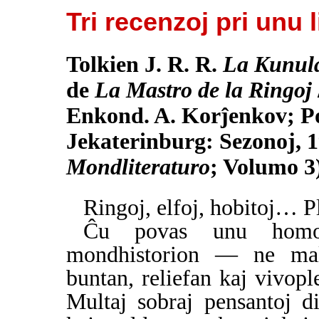
Tri recenzoj pri unu 
Tolkien J. R. R.
La Kunula
de
La Mastro de la Ringoj
Enkond. A. Korĵenkov; Po
Jekaterinburg: Sezonoj, 
Mondliteraturo
; Volumo 3
Ringoj, elfoj, hobitoj… 
Ĉu povas unu homo
mondhistorion — ne mal
buntan, reliefan kaj vivopl
Multaj sobraj pensantoj di