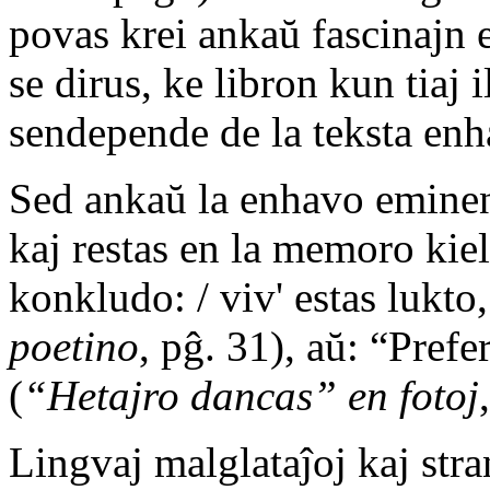
povas krei ankaŭ fascinajn e
se dirus, ke libron kun tiaj i
sendepende de la teksta enh
Sed ankaŭ la enhavo eminent
kaj restas en la memoro kiel
konkludo: / viv' estas lukto,
poetino
, pĝ. 31), aŭ: “Prefe
(
“Hetajro dancas” en fotoj
Lingvaj malglataĵoj kaj stra