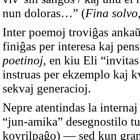
nun doloras…” (
Fina solvo
Inter poemoj troviĝas ankaŭ 
finiĝas per interesa kaj pen
poetinoj,
en kiu Eli “invita
instruas per ekzemplo kaj k
sekvaj generacioj.
Nepre atentindas la internaj
“jun-amika” desegnostilo tu
kovrilpaĝo) — sed kun gran