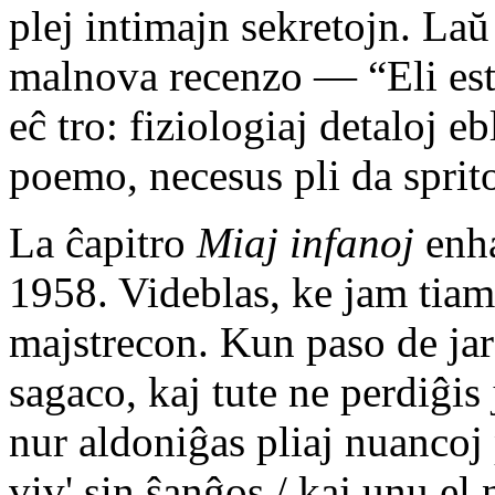
plej intimajn sekretojn. La
malnova recenzo — “Eli est
eĉ tro: fiziologiaj detaloj e
poemo, necesus pli da sprito
La ĉapitro
Miaj infanoj
enha
1958. Videblas, ke jam tiam
majstrecon. Kun paso de jar
sagaco, kaj tute ne perdiĝis
nur aldoniĝas pliaj nuancoj 
viv' sin ŝanĝos / kaj unu el