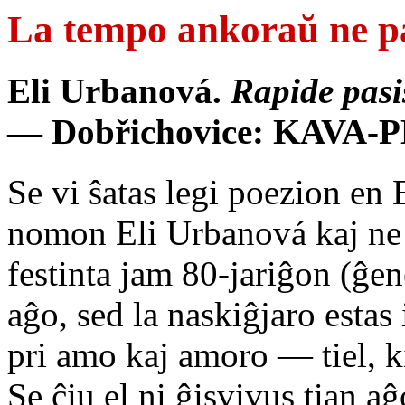
La tempo ankoraŭ ne 
Eli Urbanová.
Rapide pasi
— Dobřichovice: KAVA-PEC
Se vi ŝatas legi poezion en 
nomon Eli Urbanová kaj ne 
festinta jam 80-jariĝon (ĝen
aĝo, sed la naskiĝjaro estas 
pri amo kaj amoro — tiel, k
Se ĉiu el ni ĝisvivus tian a