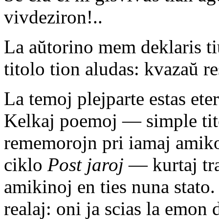
vivdeziron!..
La aŭtorino mem deklaris ti
titolo tion aludas: kvazaŭ r
La temoj plejparte estas eter
Kelkaj poemoj — simple tit
rememorojn pri iamaj amiko
ciklo
Post jaroj
— kurtaj tra
amikinoj en ties nuna stato
realaj: oni ja scias la emo