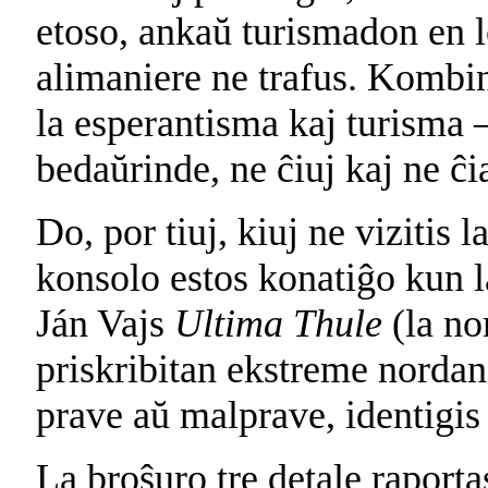
etoso, ankaŭ turismadon en lo
alimaniere ne trafus. Kombin
la esperantisma kaj turisma – 
bedaŭrinde, ne ĉiuj kaj ne ĉ
Do, por tiuj, kiuj ne vizitis l
konsolo estos konatiĝo kun la
Ján Vajs
Ultima Thule
(la no
priskribitan ekstreme nordan
prave aŭ malprave, identigis
La broŝuro tre detale raporta