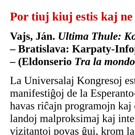
Por tiuj kiuj estis kaj ne 
Vajs, Ján.
Ultima Thule: Ko
– Bratislava: Karpaty-Infopr
– (Eldonserio
Tra la mondo
La Universalaj Kongresoj est
manifestiĝoj de la Esperant
havas riĉajn programojn kaj 
landoj malproksimaj kaj inte
vizitantoj povas ĝui, krom l