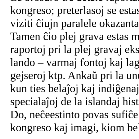
kongreso; preterlasoj se esta
viziti ĉiujn paralele okazan
Tamen ĉio plej grava estas me
raportoj pri la plej gravaj eks
lando – varmaj fontoj kaj lag
gejseroj ktp. Ankaŭ pri la u
kun ties belaĵoj kaj indiĝenaj
specialaĵoj de la islandaj hi
Do, neĉeestinto povas sufiĉe
kongreso kaj imagi, kiom bel