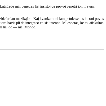
aŭgrade min penetras liaj insistoj de provoj penetri ion gravan,
steble brilan muzikaĵon. Kaj kvankam mi iam petole sentis ke oni povus
toro havis pli da integreco en sia intenco. Mi esperas, ke mi aŭskultos
o al lia, do — nia, Mondo.