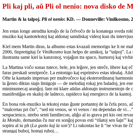
Pli kaj pli, aŭ Pli ol nenio: nova disko de
Martin & la talpoj.
Pli ol nenio
: KD. — Donneville: Vinilkosmo, 
Jen estas longe atendita kreaĵo de la ĉefvoĉo de la konatega sveda r
muziko kaj kantotekstoj kaj aldonaj samdiskaj videoj kun du intervj
Kiel mem Martin diras, la albumo estas kvazaŭ memorigo ke li ne mala
2006, finpretigitaj ĉe
Vinilkosmo
kun helpo de amikoj, la “talpoj”. La 
ilustranta same kiel la kanzonoj, vojaĝon tra spaco, humoroj kaj vivh
La Martina voĉo sonas tutece, bele, jen leĝere, jen streĉe, libere kaj 
faras preskaŭ senriproĉe. La entonigo kaj esprimivo estas idealaj. Aŭdeb
Ofte la kantado impresas per multvoĉeco kaj eksterordinaraj harmonioj k
la ĝenro diktas siajn limigojn — de melodiaj rokaj jen baladoj, jen energ
minimumecaj aranĝoj. Iam mi klare aŭdas aldonajn instrumentojn de
manifestiĝas en skaloj de laŭteco, rapideco kaj energieco de la kantoj. 
En bona rok-muziko la tekstoj estas ĝuste portantoj de la ĉefa pezo,
“malcertas pri ĉio”, “sed mi venos, se vi venos / mi dependas de vi…” 
senpacienco, strebo senti familiecon, aliĝo al io grava pri kio oni rev
la Mondo,
demandas ĉu nur en sonĝoj povas esti “rilatoj sen ŝajn'” k
sopiru al iu pli (
La gusto kaj la son'
)? Li rakontas ke li “ne vivas tie 
strangaj buboj, homaj ruboj…