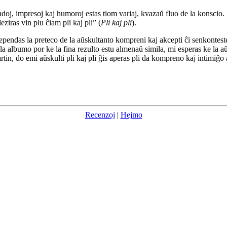
, impresoj kaj humoroj estas tiom variaj, kvazaŭ fluo de la konscio. L
eziras vin plu ĉiam pli kaj pli” (
Pli kaj pli
).
 dependas la preteco de la aŭskultanto kompreni kaj akcepti ĉi senkonte
a albumo por ke la fina rezulto estu almenaŭ simila, mi esperas ke la aŭ
 Martin, do emi aŭskulti pli kaj pli ĝis aperas pli da kompreno kaj intimiĝ
Recenzoj
|
Hejmo