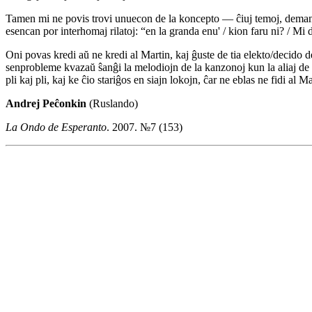
Tamen mi ne povis trovi unuecon de la koncepto — ĉiuj temoj, demandoj
esencan por interhomaj rilatoj: “en la granda enu' / kion faru ni? / Mi d
Oni povas kredi aŭ ne kredi al Martin, kaj ĝuste de tia elekto/decido
senprobleme kvazaŭ ŝanĝi la melodiojn de la kanzonoj kun la aliaj de l
pli kaj pli, kaj ke ĉio stariĝos en siajn lokojn, ĉar ne eblas ne fidi al
Andrej Peĉonkin
(Ruslando)
La Ondo de Esperanto
. 2007. №7 (153)