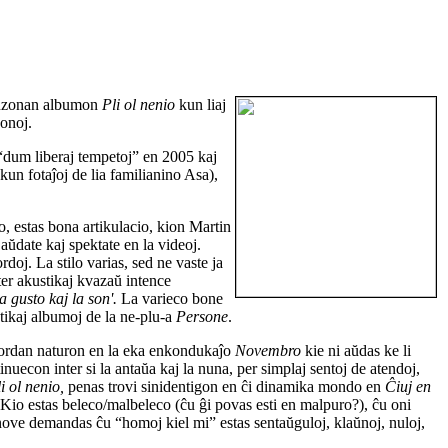
anzonan albumon
Pli ol nenio
kun liaj
onoj.
li “dum liberaj tempetoj” en 2005 kaj
un fotaĵoj de lia familianino Asa),
o, estas bona artikulacio, kion Martin
 aŭdate kaj spektate en la videoj.
doj. La stilo varias, sed ne vaste ja
nter akustikaj kvazaŭ intence
a gusto kaj la son'.
La varieco bone
stikaj albumoj de la ne-plu-a
Persone
.
 nordan naturon en la eka enkondukaĵo
Novembro
kie ni aŭdas ke li
uecon inter si la antaŭa kaj la nuna, per simplaj sentoj de atendoj,
i ol nenio,
penas trovi sinidentigon en ĉi dinamika mondo en
Ĉiuj en
 Kio estas beleco/malbeleco (ĉu ĝi povas esti en malpuro?), ĉu oni
denove demandas ĉu “homoj kiel mi” estas sentaŭguloj, klaŭnoj, nuloj,