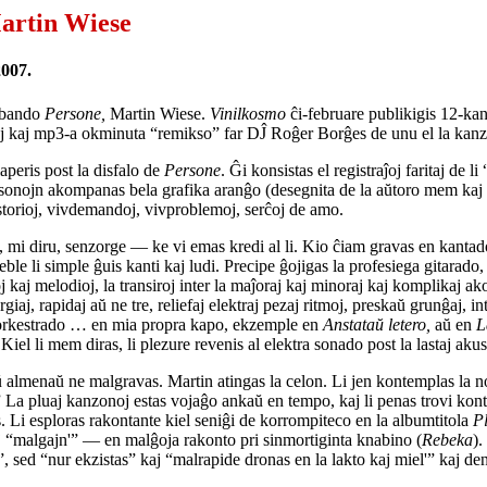
 Martin Wiese
2007.
okbando
Persone,
Martin Wiese.
Vinilkosmo
ĉi-februare publikigis 12-k
uoj kaj mp3-a okminuta “remikso” far DĴ Roĝer Borĝes de unu el la kanz
peris post la disfalo de
Persone
. Ĝi konsistas el registraĵoj faritaj de 
sonojn akompanas bela grafika aranĝo (desegnita de la aŭtoro mem kaj k
istorioj, vivdemandoj, vivproblemoj, serĉoj de amo.
eĉ, mi diru, senzorge — ke vi emas kredi al li. Kio ĉiam gravas en kantad
le li simple ĝuis kanti kaj ludi. Precipe ĝojigas la profesiega gitarado,
aj melodioj, la transiroj inter la maĵoraj kaj minoraj kaj komplikaj akor
iaj, rapidaj aŭ ne tre, reliefaj elektraj pezaj ritmoj, preskaŭ grunĝaj, i
 orkestrado … en mia propra kapo, ekzemple en
Anstataŭ letero,
aŭ en
L
Kiel li mem diras, li plezure revenis al elektra sonado post la lastaj aku
 aŭ almenaŭ ne malgravas. Martin atingas la celon. Li jen kontemplas la
La pluaj kanzonoj estas vojaĝo ankaŭ en tempo, kaj li penas trovi kontin
as. Li esploras rakontante kiel seniĝi de korrompiteco en la albumtitola
Pl
aj “malgajn'” — en malĝoja rakonto pri sinmortiginta knabino (
Rebeka
).
ĉi”, sed “nur ekzistas” kaj “malrapide dronas en la lakto kaj miel'” kaj 