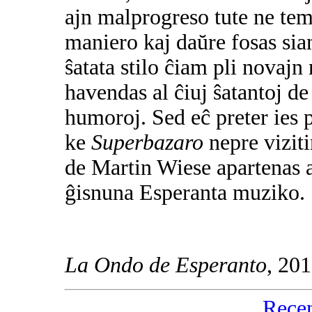
ajn malprogreso tute ne tema
maniero kaj daŭre fosas sian
ŝatata stilo ĉiam pli novaj
havendas al ĉiuj ŝatantoj de
humoroj. Sed eĉ preter ies p
ke
Superbazaro
nepre viziti
de Martin Wiese apartenas al
ĝisnuna Esperanta muziko.
La Ondo de Esperanto
, 20
Rece