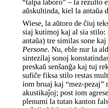
“talpa laboro” – la rezulto 
aŭskultinda, kiel la antaŭa 
Wiese, la aŭtoro de ĉiuj teks
siaj kutimoj kaj al sia stilo
antaŭa) tre similas sone kaj 
Persone
. Nu, eble nur la a
sintezilaj sonoj konstatindas 
preskaŭ senŝanĝa kaj tuj re
sufiĉe fiksa stilo restas mul
iom bruaj kaj “mez-pezaj” r
akustikaĵoj; post iom agres
plenumi la tutan kanton fals