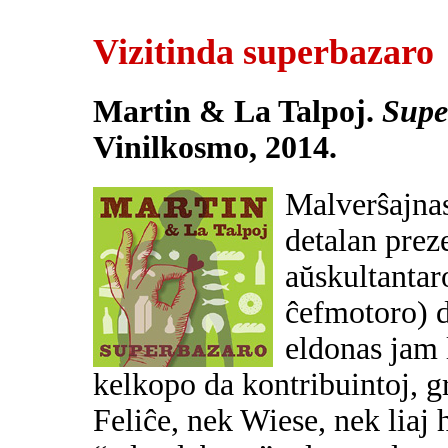
Vizitinda superbazaro
Martin & La Talpoj.
Supe
Vinilkosmo, 2014.
Malverŝajna
detalan prez
aŭskultantaro
ĉefmotoro) 
eldonas jam
kelkopo da kontribuintoj, 
Feliĉe, nek Wiese, nek liaj h