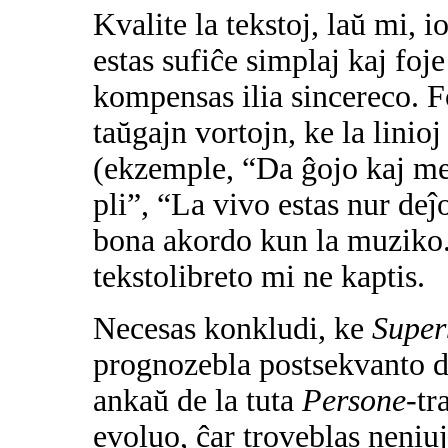
Kvalite la tekstoj, laŭ mi, 
estas sufiĉe simplaj kaj foj
kompensas ilia sincereco. Fo
taŭgajn vortojn, ke la linio
(ekzemple, “Da ĝojo kaj mel
pli”, “La vivo estas nur deĵo
bona akordo kun la muziko. 
tekstolibreto mi ne kaptis.
Necesas konkludi, ke
Super
prognozebla postsekvanto d
ankaŭ de la tuta
Persone
-tr
evoluo, ĉar troveblas neniuj