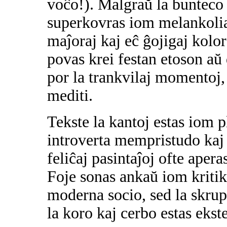
voĉo!). Malgraŭ la bunteco 
superkovras iom melankolia
maĵoraj kaj eĉ ĝojigaj kolo
povas krei festan etoson aŭ 
por la trankvilaj momentoj,
mediti.
Tekste la kantoj estas iom p
introverta mempristudo kaj
feliĉaj pasintaĵoj ofte apera
Foje sonas ankaŭ iom kritika
moderna socio, sed la skrup
la koro kaj cerbo estas eks