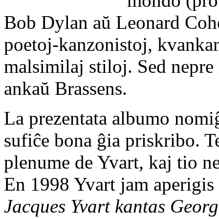
mondo (prob
Bob Dylan aŭ Leonard Cohe
poetoj-kanzonistoj, kvankam 
malsimilaj stiloj. Sed nepre 
ankaŭ Brassens.
La prezentata albumo nomi
sufiĉe bona ĝia priskribo. T
plenume de Yvart, kaj tio ne
En 1998 Yvart jam aperigis
Jacques Yvart kantas Georg