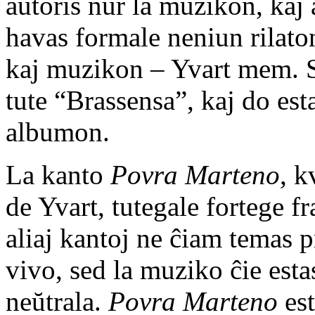
aŭtoris nur la muzikon, kaj 
havas formale neniun rilato
kaj muzikon – Yvart mem. Se
tute “Brassensa”, kaj do est
albumon.
La kanto
Povra Marteno
, k
de Yvart, tutegale fortege f
aliaj kantoj ne ĉiam temas p
vivo, sed la muziko ĉie est
neŭtrala.
Povra Marteno
est