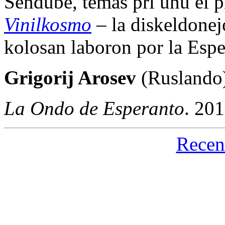
Sendube, temas pri unu el pl
Vinilkosmo
– la diskeldonej
kolosan laboron por la Esp
Grigorij Arosev
(Ruslando
La Ondo de Esperanto
. 20
Recen