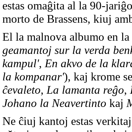
estas omaĝita al la 90-jariĝ
morto de Brassens, kiuj am
El la malnova albumo en la n
geamantoj sur la verda ben
kampul'
,
En akvo de la klar
la kompanar'
), kaj krome se
ĉevaleto
,
La lamanta reĝo
,
Johano la Neavertinto
kaj
M
Ne ĉiuj kantoj estas verkitaj