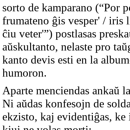
sorto de kamparano (“Por pe
frumateno ĝis vesper' / iris l
ĉiu veter'”) postlasas pres
aŭskultanto, nelaste pro ta
kanto devis esti en la album
humoron.
Aparte menciendas ankaŭ l
Ni aŭdas konfesojn de soldat
ekzisto, kaj evidentiĝas, ke 
kiuj ne volas morti: