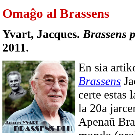
Omaĝo al Brassens
Yvart, Jacques.
Brassens p
2011.
En sia arti
Brassens
Ja
certe estas 
la 20a jarc
Apenaŭ Bra