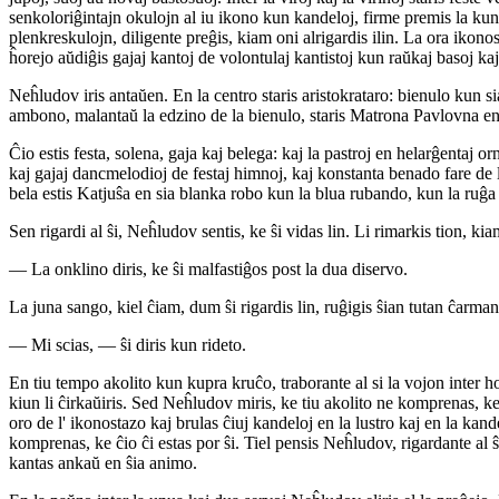
senkoloriĝintajn okulojn al iu ikono kun kandeloj, firme premis la kunigit
plenkreskulojn, diligente preĝis, kiam oni alrigardis ilin. La ora ikono
ĥorejo aŭdiĝis gajaj kantoj de volontulaj kantistoj kun raŭkaj basoj kaj
Neĥludov iris antaŭen. En la centro staris aristokrataro: bienulo kun si
ambono, malantaŭ la edzino de la bienulo, staris Matrona Pavlovna en ir
Ĉio estis festa, solena, gaja kaj belega: kaj la pastroj en helarĝentaj orn
kaj gajaj dancmelodioj de festaj himnoj, kaj konstanta benado fare de la
bela estis Katjuŝa en sia blanka robo kun la blua rubando, kun la ruĝa b
Sen rigardi al ŝi, Neĥludov sentis, ke ŝi vidas lin. Li rimarkis tion, kiam 
— La onklino diris, ke ŝi malfastiĝos post la dua diservo.
La juna sango, kiel ĉiam, dum ŝi rigardis lin, ruĝigis ŝian tutan ĉarman
— Mi scias, — ŝi diris kun rideto.
En tiu tempo akolito kun kupra kruĉo, traborante al si la vojon inter ho
kiun li ĉirkaŭiris. Sed Neĥludov miris, ke tiu akolito ne komprenas, ke ĉ
oro de l' ikonostazo kaj brulas ĉiuj kandeloj en la lustro kaj en la kan
komprenas, ke ĉio ĉi estas por ŝi. Tiel pensis Neĥludov, rigardante al ŝ
kantas ankaŭ en ŝia animo.