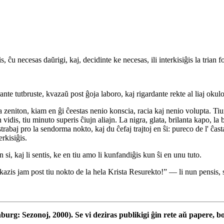
s, ĉu necesas daŭrigi, kaj, decidinte ke necesas, ili interkisiĝis la trian 
te tutbruste, kvazaŭ post ĝoja laboro, kaj rigardante rekte al liaj okuloj 
 zeniton, kiam en ĝi ĉeestas nenio konscia, racia kaj nenio volupta. Ti
n vidis, tiu minuto superis ĉiujn aliajn. La nigra, glata, brilanta kapo, l
rabaj pro la sendorma nokto, kaj du ĉefaj trajtoj en ŝi: pureco de l' ĉasta
rkisiĝis.
en si, kaj li sentis, ke en tiu amo li kunfandiĝis kun ŝi en unu tuto.
o okazis jam post tiu nokto de la hela Krista Resurekto!” — li nun pensis,
burg: Sezonoj, 2000). Se vi deziras publikigi ĝin rete aŭ papere, 