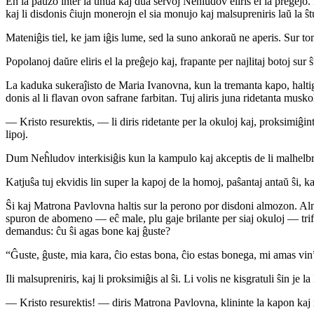
En la paŭzo inter la unua kaj dua servoj Neĥludov eliris el la preĝejo. L
kaj li disdonis ĉiujn monerojn el sia monujo kaj malsupreniris laŭ la ŝ
Mateniĝis tiel, ke jam iĝis lume, sed la suno ankoraŭ ne aperis. Sur tom
Popolanoj daŭre eliris el la preĝejo kaj, frapante per najlitaj botoj sur 
La kaduka sukeraĵisto de Maria Ivanovna, kun la tremanta kapo, haltig
donis al li flavan ovon safrane farbitan. Tuj aliris juna ridetanta mu
— Kristo resurektis, — li diris ridetante per la okuloj kaj, proksimiĝinte
lipoj.
Dum Neĥludov interkisiĝis kun la kampulo kaj akceptis de li malhelbr
Katjuŝa tuj ekvidis lin super la kapoj de la homoj, paŝantaj antaŭ ŝi, kaj 
Ŝi kaj Matrona Pavlovna haltis sur la perono por disdoni almozon. Almozu
spuron de abomeno — eĉ male, plu gaje brilante per siaj okuloj — trifo
demandus: ĉu ŝi agas bone kaj ĝuste?
“Ĝuste, ĝuste, mia kara, ĉio estas bona, ĉio estas bonega, mi amas vin
Ili malsupreniris, kaj li proksimiĝis al ŝi. Li volis ne kisgratuli ŝin je la
— Kristo resurektis! — diris Matrona Pavlovna, klininte la kapon kaj ride