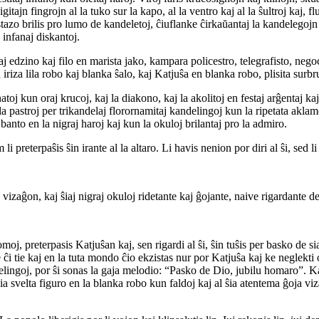
ajn fingrojn al la tuko sur la kapo, al la ventro kaj al la ŝultroj kaj, flu
stazo brilis pro lumo de kandeletoj, ĉiuflanke ĉirkaŭantaj la kandelegojn
 infanaj diskantoj.
aj edzino kaj filo en marista jako, kampara policestro, telegrafisto, neg
iza lila robo kaj blanka ŝalo, kaj Katjuŝa en blanka robo, plisita surbr
atoj kun oraj krucoj, kaj la diakono, kaj la akolitoj en festaj arĝentaj kaj 
 pastroj per trikandelaj florornamitaj kandelingoj kun la ripetata aklamo:
anto en la nigraj haroj kaj kun la okuloj brilantaj pro la admiro.
li preterpaŝis ŝin irante al la altaro. Li havis nenion por diri al ŝi, sed li 
 vizaĝon, kaj ŝiaj nigraj okuloj ridetante kaj ĝojante, naive rigardante 
moj, preterpasis Katjuŝan kaj, sen rigardi al ŝi, ŝin tuŝis per basko de si
i tie kaj en la tuta mondo ĉio ekzistas nur por Katjuŝa kaj ke neglekti oni
delingoj, por ŝi sonas la gaja melodio: “Pasko de Dio, jubilu homaro”. Ka
ia svelta figuro en la blanka robo kun faldoj kaj al ŝia atentema ĝoja viza