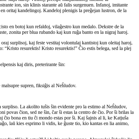
strante ion, sin klinis starante aŭ falis surgenuen. Infanoj, imitante
 en oritaj kandelingoj. Kandeloj plenigis la preĝejan lustron, de la
ocisto en botoj kun refaldoj, vilaĝestro kun medalo. Dekstre de la
uste, zonita per blua rubando kaj kun ruĝa banto en la nigraj haroj.
oraj surplisoj, kaj feste vestitaj volontulaj kantistoj kun oleitaj haroj,
 “Kristo resurektis! Kristo resurektis!” Ĉio estis belega, sed la plej
elpensis kaj diris, preterirante ŝin:
de malsupre supren, fiksiĝis al Neĥludov.
a surpliso. La akolito tuŝis ŝin evidente pro la estimo al Neĥludov,
 povas ĉion, sed ne ŝin, ĉar ŝi estas la centro de ĉio. Por ŝi brilas la
j ĉio bona en tiu ĉi mondo estas por ŝi. Kaj ŝajnis al li, ke Katjuŝa
ĝo, laŭ kies esprimo li vidis, ke ĝuste tio, kio kantas en lia animo,