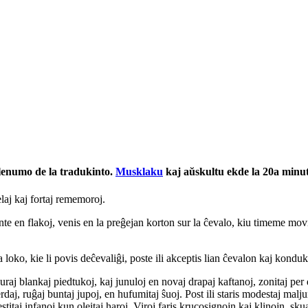
plenumo de la tradukinto.
Musklaku
kaj aŭskultu ekde la 20a minut
laj kaj fortaj rememoroj.
e en flakoj, venis en la preĝejan korton sur la ĉevalo, kiu timeme movis 
ko, kie li povis deĉevaliĝi, poste ili akceptis lian ĉevalon kaj konduki
puraj blankaj piedtukoj, kaj junuloj en novaj drapaj kaftanoj, zonitaj per
erdaj, ruĝaj buntaj jupoj, en hufumitaj ŝuoj. Post ili staris modestaj ma
vestitaj infanoj kun oleitaj haroj. Viroj faris krucosignojn kaj klinojn, sku