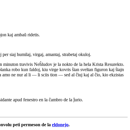
fojon kaj ambaŭ ridetis.
per siaj humilaj, virgaj, amantaj, strabetaj okuloj.
un minuton travivis Neĥludov je la nokto de la hela Krista Resurekto.
a blanka robo kun faldoj, kiu virge kovris ŝian sveltan figuron kaj ŝiajn
 amo ne nur al li — li sciis tion — sed al ĉiuj kaj al ĉio, kio ekzistas
 sidante apud fenestro en la ĉambro de la ĵurio.
bonvolu peti permeson de la
eldonejo
.