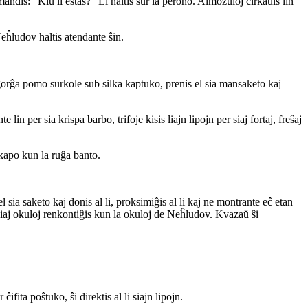
emandis: “Kiu li estas?” Li haltis sur la perono. Almozuloj ĉirkaŭis lin
Neĥludov haltis atendante ŝin.
gorĝa pomo surkole sub silka kaptuko, prenis el sia mansaketo kaj
in per sia krispa barbo, trifoje kisis liajn lipojn per siaj fortaj, freŝaj
kapo kun la ruĝa banto.
 sia saketo kaj donis al li, proksimiĝis al li kaj ne montrante eĉ etan
 ŝiaj okuloj renkontiĝis kun la okuloj de Neĥludov. Kvazaŭ ŝi
fita poŝtuko, ŝi direktis al li siajn lipojn.