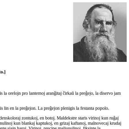
o.]
la orelojn pro lanternoj aranĝitaj ĉirkaŭ la preĝejo, la diservo jam
s lin en la preĝejon. La preĝejon plenigis la festanta popolo.
 denskoloraj zontukoj, en botoj. Maldekstre staris virinoj kun ruĝaj
ljunulinoj kun blankaj kaptukoj, en grizaj kaftanoj, malnovecaj krudaj
ante siajn haroj. Virinoj, precipe maljunulinoj, fiksinte la