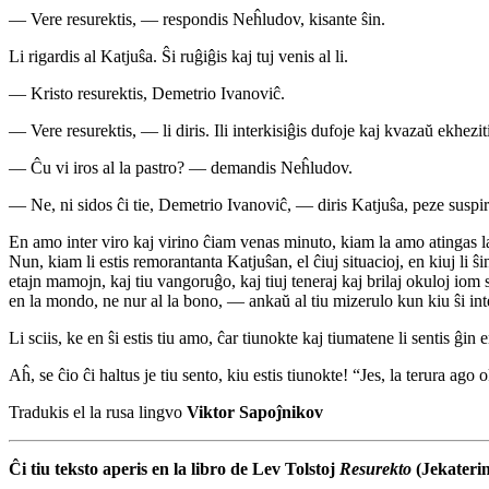
— Vere resurektis, — respondis Neĥludov, kisante ŝin.
Li rigardis al Katjuŝa. Ŝi ruĝiĝis kaj tuj venis al li.
— Kristo resurektis, Demetrio Ivanoviĉ.
— Vere resurektis, — li diris. Ili interkisiĝis dufoje kaj kvazaŭ ekheziti
— Ĉu vi iros al la pastro? — demandis Neĥludov.
— Ne, ni sidos ĉi tie, Demetrio Ivanoviĉ, — diris Katjuŝa, peze suspiran
En amo inter viro kaj virino ĉiam venas minuto, kiam la amo atingas la
Nun, kiam li estis remorantanta Katjuŝan, el ĉiuj situacioj, en kiuj li ŝi
etajn mamojn, kaj tiu vangoruĝo, kaj tiuj teneraj kaj brilaj okuloj iom st
en la mondo, ne nur al la bono, — ankaŭ al tiu mizerulo kun kiu ŝi inte
Li sciis, ke en ŝi estis tiu amo, ĉar tiunokte kaj tiumatene li sentis ĝin 
Aĥ, se ĉio ĉi haltus je tiu sento, kiu estis tiunokte! “Jes, la terura ag
Tradukis el la rusa lingvo
Viktor Sapoĵnikov
Ĉi tiu teksto aperis en la libro de Lev Tolstoj
Resurekto
(Jekaterin