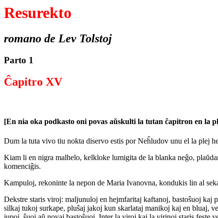
Resurekto
romano de Lev Tolstoj
Parto 1
Ĉapitro XV
[En nia oka podkasto oni povas aŭskulti la tutan ĉapitron en la 
Dum la tuta vivo tiu nokta diservo estis por Neĥludov unu el la plej he
Kiam li en nigra malhelo, kelkloke lumigita de la blanka neĝo, plaŭdant
komenciĝis.
Kampuloj, rekoninte la nepon de Maria Ivanovna, kondukis lin al seka lo
Dekstre staris viroj: maljunuloj en hejmfaritaj kaftanoj, bastoŝuoj kaj 
silkaj tukoj surkape, pluŝaj jakoj kun skarlataj manikoj kaj en bluaj, v
jupoj, ŝuoj aŭ novaj bastoŝuoj. Inter la viroj kaj la virinoj staris feste 