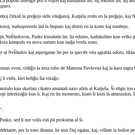
a popolo liberigis por li vojon kaj klinsalutis lin. Iuj rekonis lin, iuj d
tuparo.
boj ĉirkaŭ la preĝejo sidis vilaĝanoj. Katjuŝa restis en la preĝejo, kaj 
ŝtonoj, malsupreniris laŭ la ŝtuparo kaj disiris en la korto kaj tombejo.
is Neĥludovon, Paske kissalutis lin; lia edzino, kadukulino kun velka 
skoloza kampulo en nova surtuto kun larĝa verda zono.
 al Neĥludov kaj aspergante lin per la specife vira agrabla odoro, tiklante l
unan ovon, vidiĝis la iriza robo de Matrona Pavlovna kaj la kara nigra 
li vidis, kiel heliĝis ŝia vizaĝo.
lo kun skarlata cikatro anstataŭ nazo aliris al Katjuŝa. Ŝi eligis ion el
je interkisiĝis kun li. Kaj en tiu momento, kiam ŝi kisis la almozulon,
”.
 Pasko, sed li nur volis esti pli proksima al ŝi.
tante, per la tono diranta, ke nun ĉiuj egalas, kaj, viŝinte la buŝon per ĉi