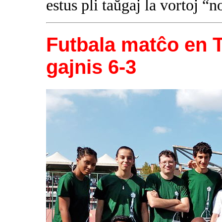
estus pli taŭgaj la vortoj “
Futbala matĉo en T
gajnis 6-3