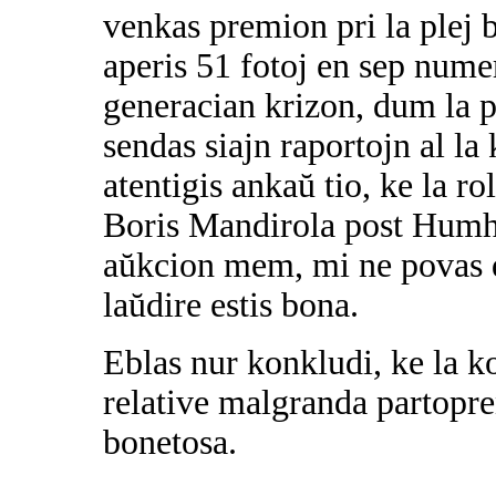
venkas premion pri la plej b
aperis 51 fotoj en sep nume
generacian krizon, dum la p
sendas siajn raportojn al la
atentigis ankaŭ tio, ke la r
Boris Mandirola post Humhp
aŭkcion mem, mi ne povas di
laŭdire estis bona.
Eblas nur konkludi, ke la k
relative malgranda partopre
bonetosa.