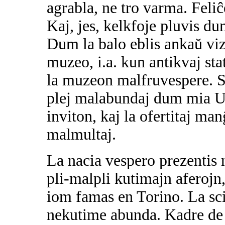
agrabla, ne tro varma. Feli
Kaj, jes, kelkfoje pluvis d
Dum la balo eblis ankaŭ vizi
muzeo, i.a. kun antikvaj stat
la muzeon malfruvespere. Se
plej malabundaj dum mia UK
inviton, kaj la ofertitaj man
malmultaj.
La nacia vespero prezentis 
pli-malpli kutimajn aferojn
iom famas en Torino. La sc
nekutime abunda. Kadre de 