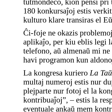
tutmondeco, kion pensi pri t
180 konkursaĵoj estis verki
kulturo klare transiras el E
Ĉi-foje ne okazis problemoj
aplikaĵo, per kiu eblis legi
telefono, aŭ almenaŭ mi ne 
havi programon kun aldonoj 
La kongresa kuriero
La Taŭ
multaj numeroj estis nur du
plejparte nur fotoj el la k
kontribuaĵoj”, – estis la re
eventuale ankaŭ mem kontrib