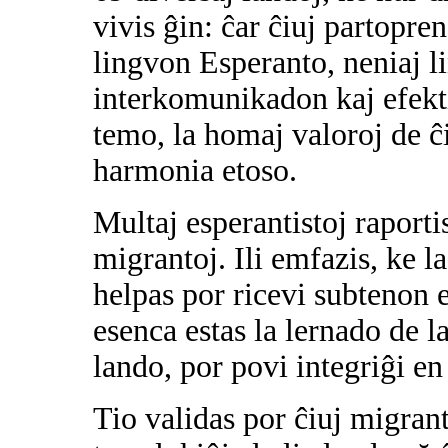
vivis ĝin: ĉar ĉiuj partopre
lingvon Esperanto, neniaj l
interkomunikadon kaj efekt
temo, la homaj valoroj de ĉi
harmonia etoso.
Multaj esperantistoj raportis
migrantoj. Ili emfazis, ke l
helpas por ricevi subtenon 
esenca estas la lernado de l
lando, por povi integriĝi en
Tio validas por ĉiuj migranto