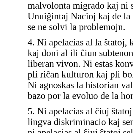
malvolonta migrado kaj ni 
Unuiĝintaj Nacioj kaj de la 
se ne solvi la problemojn.
4. Ni apelacias al la ŝtatoj,
kaj doni al ili ĉiun subteno
liberan vivon. Ni estas konv
pli riĉan kulturon kaj pli b
Ni agnoskas la historian va
bazo por la evoluo de la ho
5. Ni apelacias al ĉiuj ŝtato
lingva diskriminacio kaj sen
ni apelacias al ĉiuj ŝtatoj 