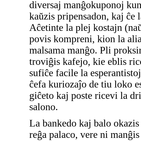
diversaj manĝokuponoj kun
kaŭzis pripensadon, kaj ĉe 
Aĉetinte la plej kostajn (n
povis kompreni, kion la alia
malsama manĝo. Pli proksim
troviĝis kafejo, kie eblis r
sufiĉe facile la esperantisto
ĉefa kuriozaĵo de tiu loko e
giĉeto kaj poste ricevi la dr
salono.
La bankedo kaj balo okazis 
reĝa palaco, vere ni manĝis s