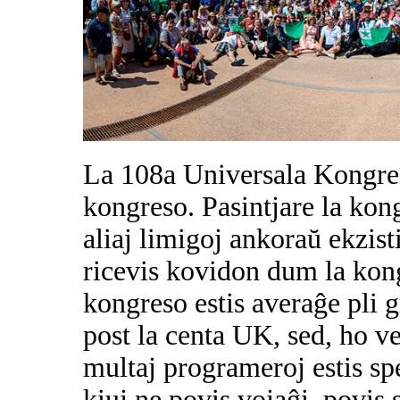
La 108a Universala Kongres
kongreso. Pasintjare la kong
aliaj limigoj ankoraŭ ekzisti
ricevis kovidon dum la kong
kongreso estis averaĝe pli 
post la centa UK, sed, ho ve
multaj programeroj estis spe
kiuj ne povis vojaĝi, povis 