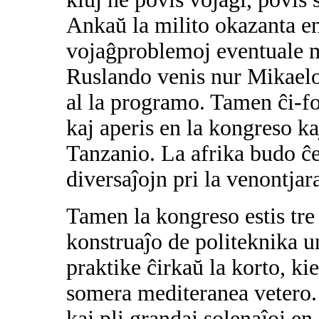
Ankaŭ la milito okazanta en
vojaĝproblemoj eventuale ma
Ruslando venis nur Mikaelo
al la programo. Tamen ĉi-fo
kaj aperis en la kongreso k
Tanzanio. La afrika budo ĉe 
diversaĵojn pri la venontja
Tamen la kongreso estis tre
konstruaĵo de politeknika un
praktike ĉirkaŭ la korto, ki
somera mediteranea vetero.
kaj pli grandaj solenaĵoj en