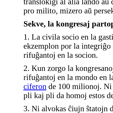
translokiĝi al alia lando aŭ 
pro milito, mizero aŭ perse
Sekve, la kongresaj parto
1. La civila socio en la ga
ekzemplon por la integriĝo 
rifuĝantoj en la socion.
2. Kun zorgo la kongresanoj
rifuĝantoj en la mondo en la
ciferon
de 100 milionoj. Ni 
pli kaj pli da homoj estos d
3. Ni alvokas ĉiujn ŝtatojn 