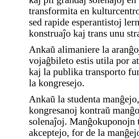
transformita en kulturcentro
sed rapide esperantistoj lern
konstruaĵo kaj trans unu str
Ankaŭ alimaniere la aranĝo
vojaĝbileto estis utila por a
kaj la publika transporto fu
la kongresejo.
Ankaŭ la studenta manĝejo, 
kongresanoj kontraŭ manĝok
solenaĵoj. Manĝokuponojn ta
akceptejo, for de la manĝe