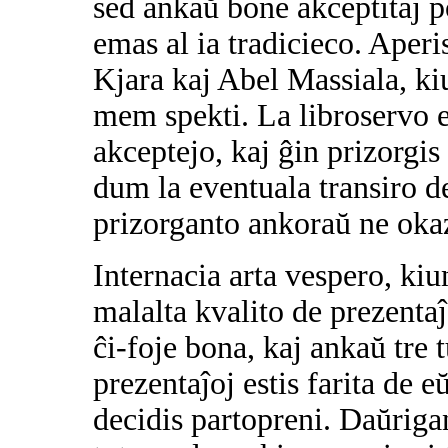
sed ankaŭ bone akceptitaj p
emas al ia tradicieco. Aperis
Kjara kaj Abel Massiala, ki
mem spekti. La libroservo es
akceptejo, kaj ĝin prizorgi
dum la eventuala transiro de
prizorganto ankoraŭ ne okaz
Internacia arta vespero, kiun
malalta kvalito de prezenta
ĉi-foje bona, kaj ankaŭ tre
prezentaĵoj estis farita de 
decidis partopreni. Daŭrigan