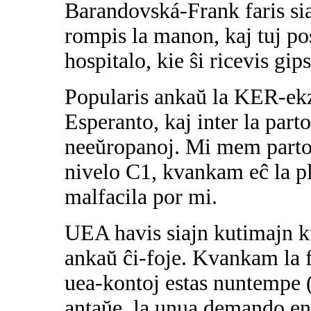
Barandovská-Frank faris sia
rompis la manon, kaj tuj post
hospitalo, kie ŝi ricevis gip
Popularis ankaŭ la KER-ekz
Esperanto, kaj inter la part
neeŭropanoj. Mi mem partop
nivelo C1, kvankam eĉ la pl
malfacila por mi.
UEA havis siajn kutimajn ku
ankaŭ ĉi-foje. Kvankam la 
uea-kontoj estas nuntempe (
antaŭe, la unua demando e