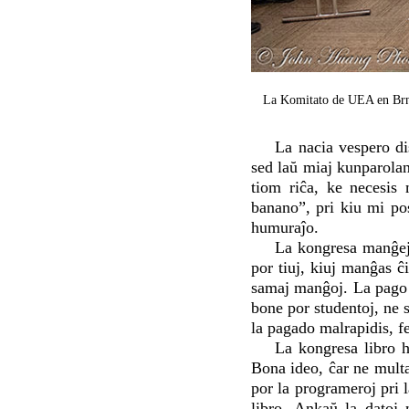
La Komitato de UEA en Brno 
La nacia vespero di
sed laŭ miaj kunparolan
tiom riĉa, ke necesis
banano”, pri kiu mi po
humuraĵo.
La kongresa manĝejo 
por tiuj, kiuj manĝas ĉ
samaj manĝoj. La pago e
bone por studentoj, ne 
la pagado malrapidis, fe
La kongresa libro h
Bona ideo, ĉar ne multa
por la programeroj pri 
libro. Ankaŭ la datoj m