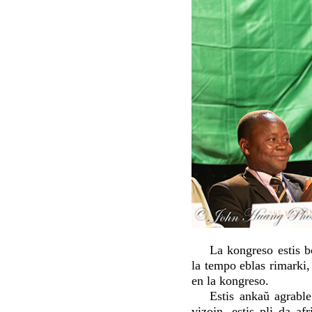
La kongreso estis b
la tempo eblas rimarki
en la kongreso.
Estis ankaŭ agrable
vizojn, estis pli da a