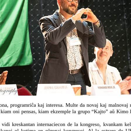
ona, programriĉa kaj interesa. Multe da novaj kaj malnovaj 
, kiam oni pensas, kiam ekzemple la grupo “Kajto” aŭ Kimo l
 vidi kreskantan internaciecon de la kongreso, kvankam kelk
frikanoj ol kutime en eŭropaj kongresoj. Al la estraro de UE