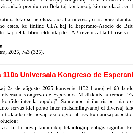
cevis ankaŭ premion en Belartaj konkursoj, kio ne okazis en 
utima loko se ne okazas io alia interesa, estis bone planita: 
o estas, ke finfine UEA kaj la Esperanto-Asocio de Briti
, kaj tiel la libroj eldonitaj de EAB revenis al la libroservo.
g
nto
, 2025, №3 (325).
a 110a Universala Kongreso de Esperan
 kaj 2a de aŭgusto 2025 kunvenis 1132 homoj el 63 land
Universala Kongreso de Esperanto. Ni diskutis la temon “Es
 konfido inter la popoloj”. Samtempe ni ilustris per nia pr
anto servas kiel ponto inter malsamlingvanoj el diversaj lan
la traktadon de novaj teknologioj al ties komunikaj aspektoj
zolucion:
tas, ke la novaj komunikaj teknologioj ebligis signifan k