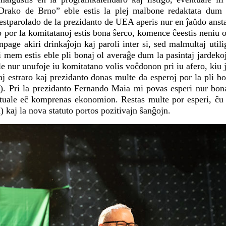
Drako de Brno” eble estis la plej malbone redaktata dum l
estparolado de la prezidanto de UEA aperis nur en ĵaŭdo anst
por la komitatanoj estis bona ŝerco, komence ĉeestis neniu of
npage akiri drinkaĵojn kaj paroli inter si, sed malmultaj util
i mem estis eble pli bonaj ol averaĝe dum la pasintaj jardeko
ble nur unufoje iu komitatano volis voĉdonon pri iu afero, kiu j
aj estraro kaj prezidanto donas multe da esperoj por la pli b
o). Pri la prezidanto Fernando Maia mi povas esperi nur bona
entuale eĉ komprenas ekonomion. Restas multe por esperi, ĉu 
a) kaj la nova statuto portos pozitivajn ŝanĝojn.