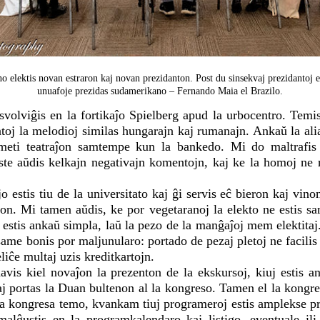
elektis novan estraron kaj novan prezidanton. Post du sinsekvaj prezidantoj 
unuafoje prezidas sudamerikano – Fernando Maia el Brazilo.
svolviĝis en la fortikaĵo Spielberg apud la urbocentro. Temi
toj la melodioj similas hungarajn kaj rumanajn. Ankaŭ la ali
 meti teatraĵon samtempe kun la bankedo. Mi do maltrafis 
ste aŭdis kelkajn negativajn komentojn, kaj ke la homoj ne 
estis tiu de la universitato kaj ĝi servis eĉ bieron kaj vino
ion. Mi tamen aŭdis, ke por vegetaranoj la elekto ne estis sam
stis ankaŭ simpla, laŭ la pezo de la manĝaĵoj mem elektitaj
same bonis por maljunularo: portado de pezaj pletoj ne facili
liĉe multaj uzis kreditkartojn.
avis kiel novaĵon la prezenton de la ekskursoj, kiuj estis a
j portas la Duan bultenon al la kongreso. Tamen el la kongresa
la kongresa temo, kvankam tiuj programeroj estis amplekse pr
alĝustis en la programkalendaro kaj listigo, eventuale ili 