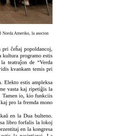
el Norda Ameriko, la asocion
s pri ĉeĥaj popoldancoj,
a kultura programo estis
la teatraĵon de “Verda
ridis kvankam temis pri
n. Elekto estis ampleksa
e vasta kaj ripetiĝis la
. Tamen io, kio funkciis
s kaj pro la fremda mono
nkaŭ en la Dua bulteno.
 libro forfalis la lokoj
ezentitaj en la kongresa
estis la pasintjaraj. La