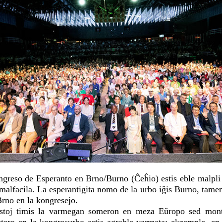
greso de Esperanto en Brno/Burno (Ĉeĥio) estis eble malpli 
alfacila. La esperantigita nomo de la urbo iĝis Burno, tamen
rno en la kongresejo.
istoj timis la varmegan someron en meza Eŭropo sed mont