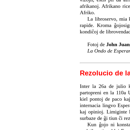
afrikanoj. Afrikano ri
Afriko.
La libroservo, mia k
rapide. Kroma ĝojosign
kondiĉoj de librovendado
Fotoj de
John Juan
La Ondo de Espera
Rezolucio de l
Inter la 26a de julio
partopreni en la 110a 
kiel pontoj de paco kaj
internacia lingvo Esper
kaj opinioj. Limiginte 
surbaze de ĝi tiun ĉi re
Kun ĝojo ni konsta