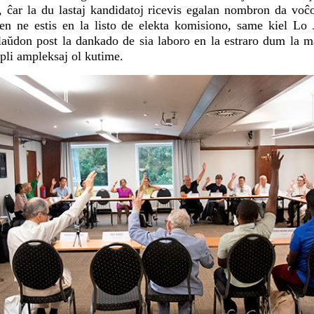
 ĉar la du lastaj kandidatoj ricevis egalan nombron da voĉoj
n ne estis en la listo de elekta komisiono, same kiel L
plaŭdon post la dankado de sia laboro en la estraro dum la 
 pli ampleksaj ol kutime.