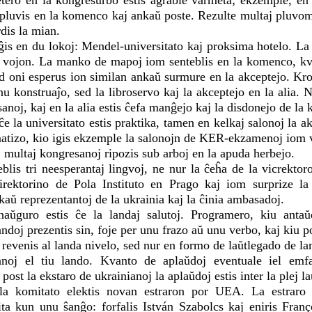
tero en la kongresurbo estis agrable varmeta; ekzemple, en
pluvis en la komenco kaj ankaŭ poste. Rezulte multaj pluvomb
dis la mian.
is en du lokoj: Mendel-universitato kaj proksima hotelo. La d
a vojon. La manko de mapoj iom senteblis en la komenco, 
ed oni esperus ion similan ankaŭ surmure en la akceptejo. Kro
nu konstruaĵo, sed la libroservo kaj la akceptejo en la alia. N
anoj, kaj en la alia estis ĉefa manĝejo kaj la disdonejo de la 
e la universitato estis praktika, tamen en kelkaj salonoj la a
matizo, kio igis ekzemple la salonojn de KER-ekzamenoj iom 
j multaj kongresanoj ripozis sub arboj en la apuda herbejo.
lis tri neesperantaj lingvoj, ne nur la ĉeĥa de la vicrektoro
irektorino de Pola Instituto en Prago kaj iom surprize l
aŭ reprezentantoj de la ukrainia kaj la ĉinia ambasadoj.
aŭguro estis ĉe la landaj salutoj. Programero, kiu anta
andoj prezentis sin, foje per unu frazo aŭ unu verbo, kaj kiu po
n revenis al landa nivelo, sed nur en formo de laŭtlegado de
anoj el tiu lando. Kvanto de aplaŭdoj eventuale iel emfa
ost la ekstaro de ukrainianoj la aplaŭdoj estis inter la plej la
a komitato elektis novan estraron por UEA. La estraro p
ita kun unu ŝanĝo: forfalis István Szabolcs kaj eniris Fran