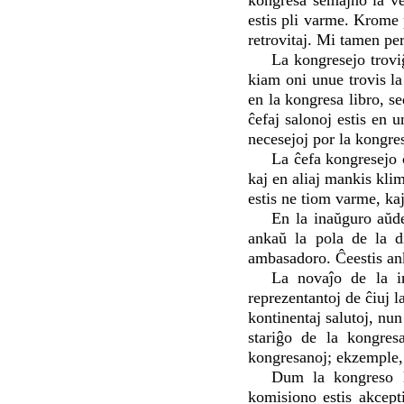
kongresa semajno la ve
estis pli varme. Krome 
retrovitaj. Mi tamen per
La kongresejo troviĝ
kiam oni unue trovis l
en la kongresa libro, s
ĉefaj salonoj estis en u
necesejoj por la kongres
La ĉefa kongresejo ĉ
kaj en aliaj mankis kli
estis ne tiom varme, ka
En la inaŭguro aŭdeb
ankaŭ la pola de la d
ambasadoro. Ĉeestis ank
La novaĵo de la in
reprezentantoj de ĉiuj l
kontinentaj salutoj, nu
stariĝo de la kongres
kongresanoj; ekzemple, p
Dum la kongreso l
komisiono estis akcept