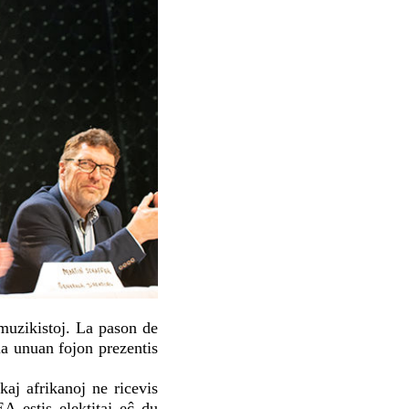
muzikistoj. La pason de
a unuan fojon prezentis
aj afrikanoj ne ricevis
A estis elektitaj eĉ du