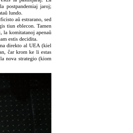
a postpandemiaj jaroj;
ataŭ lundo.
icisto aŭ estrarano, sed
igis tiun eblecon. Tamen
j, la komitatanoj apenaŭ
am estis decidita.
ona direkto al UEA (kiel
n, ĉar krom ke li estas
la nova strategio (kiom