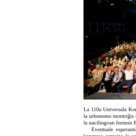
La 110a Universala Kon
la urbonomo montriĝis m
la nacilingvan formon B
Eventuale esperant