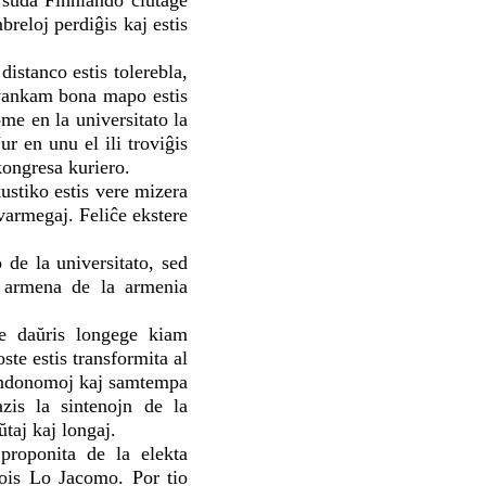
 suda Finnlando ĉiutage
reloj perdiĝis kaj estis
istanco estis tolerebla,
kvankam bona mapo estis
me en la universitato la
ur en unu el ili troviĝis
kongresa kuriero.
kustiko estis vere mizera
varmegaj. Feliĉe ekstere
 de la universitato, sed
a armena de la armenia
ŭe daŭris longege kiam
ste estis transformita al
 landonomoj kaj samtempa
zis la sintenojn de la
ŭtaj kaj longaj.
roponita de la elekta
çois Lo Jacomo. Por tio