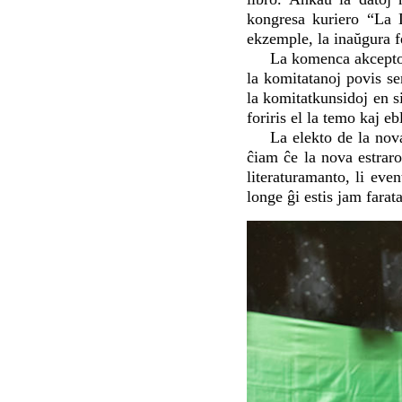
kongresa kuriero “La 
ekzemple, la inaŭgura f
La komenca akcepto 
la komitatanoj povis se
la komitatkunsidoj en s
foriris el la temo kaj e
La elekto de la nov
ĉiam ĉe la nova estrar
literaturamanto, li ev
longe ĝi estis jam farat