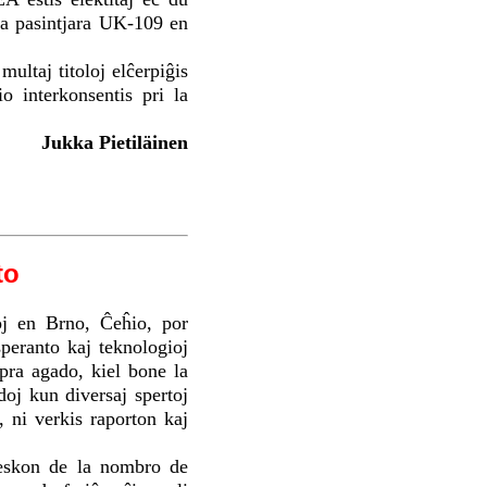
la pasintjara UK-109 en
multaj titoloj elĉerpiĝis
o interkonsentis pri la
Jukka Pietiläinen
to
oj en Brno, Ĉeĥio, por
peranto kaj teknologioj
opra agado, kiel bone la
doj kun diversaj spertoj
, ni verkis raporton kaj
reskon de la nombro de