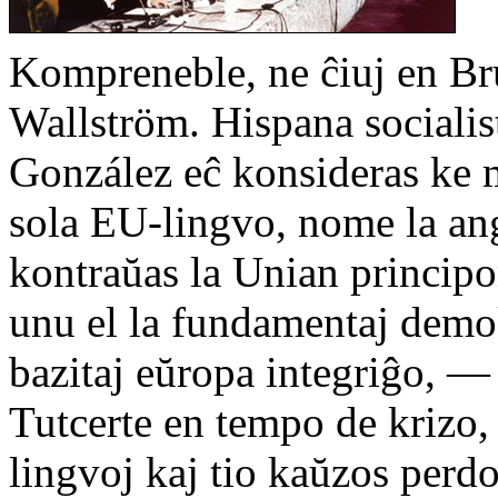
Kompreneble, ne ĉiuj en Br
Wallström. Hispana socialis
González eĉ konsideras ke 
sola EU-lingvo, nome la ang
kontraŭas la Unian principo
unu el la fundamentaj demok
bazitaj eŭropa integriĝo, 
Tutcerte en tempo de krizo,
lingvoj kaj tio kaŭzos perdo