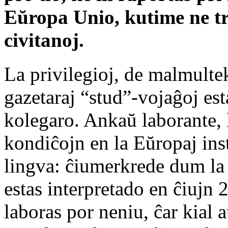
Eŭropa Unio, kutime ne tr
civitanoj.
La privilegioj, de malmultek
gazetaraj “stud”-vojaĝoj est
kolegaro. Ankaŭ laborante, 
kondiĉojn en la Eŭropaj inst
lingva: ĉiumerkrede dum la
estas interpretado en ĉiujn 2
laboras por neniu, ĉar kial 