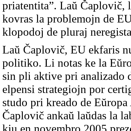
priatentita”. Laŭ Čaplovič, 
kovras la problemojn de EU
klopodoj de pluraj neregista
Laŭ Čaplovič, EU ekfaris nu
politiko. Li notas ke la E
sin pli aktive pri analizado
elpensi strategiojn por cert
studo pri kreado de Eŭropa
Čaplovič ankaŭ laŭdas la l
kiu en novembro 2005 preze