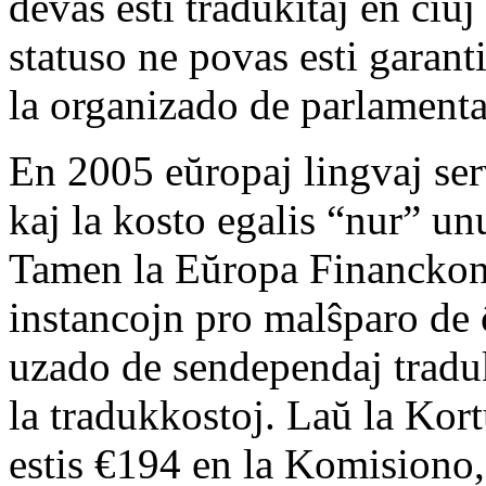
devas esti tradukitaj en ĉiuj
statuso ne povas esti garant
la organizado de parlamenta
En 2005 eŭropaj lingvaj se
kaj la kosto egalis “nur” un
Tamen la Eŭropa Financkont
instancojn pro malŝparo de 
uzado de sendependaj traduk
la tradukkostoj. Laŭ la Kor
estis €194 en la Komisiono,