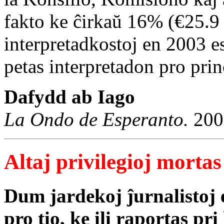
fakto ke ĉirkaŭ 16% (€25.9 
interpretadkostoj en 2003 es
petas interpretadon pro prin
Dafydd ab Iago
La Ondo de Esperanto.
200
Altaj privilegioj morta
Dum jardekoj ĵurnalistoj 
pro tio, ke ili raportas pri