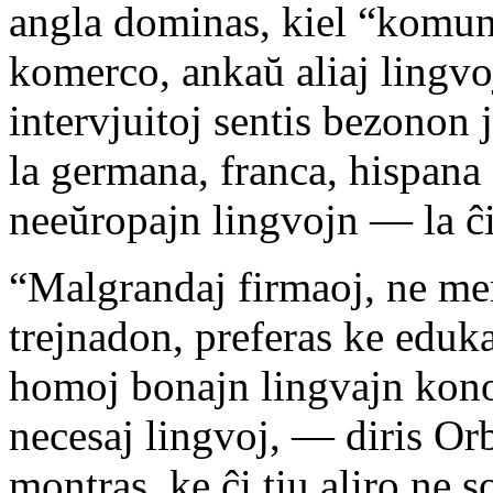
angla dominas, kiel “komun
komerco, ankaŭ aliaj lingvo
intervjuitoj sentis bezonon 
la germana, franca, hispana 
neeŭropajn lingvojn — la ĉi
“Malgrandaj firmaoj, ne me
trejnadon, preferas ke eduk
homoj bonajn lingvajn kono
necesaj lingvoj, — diris O
montras, ke ĉi tiu aliro ne 