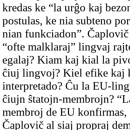
kredas ke “la urĝo kaj bezo
postulas, ke nia subteno po
nian funkciadon”. Čaplovič
“ofte malklaraj” lingvaj rajt
egalaj? Kiam kaj kial la piv
ĉiuj lingvoj? Kiel efike kaj
interpretado? Ĉu la EU-lin
ĉiujn ŝtatojn-membrojn? “La
membroj de EU konfirmas, 
Čaplovič al siaj propraj de