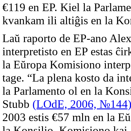
€119 en EP. Kiel la Parlamen
kvankam ili altiĝis en la K
Laŭ raporto de EP-ano Alex
interpretisto en EP estas ĉ
la Eŭropa Komisiono interpr
tage. “La plena kosto da int
la Parlamento ol en la Kons
Stubb
(LOdE, 2006, №144
2003 estis €57 mln en la E
la Konsilio, Komisiono kaj a