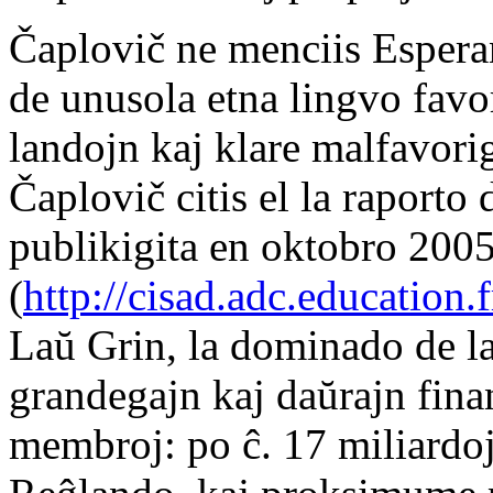
Čaplovič ne menciis Esperan
de unusola etna lingvo favo
landojn kaj klare malfavori
Čaplovič citis el la raporto
publikigita en oktobro 200
(
http://cisad.adc.education
Laŭ Grin, la dominado de l
grandegajn kaj daŭrajn finan
membroj: po ĉ. 17 miliardoj