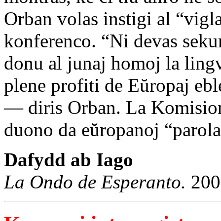
Orban volas instigi al “vig
konferenco. “Ni devas sekur
donu al junaj homoj la lingv
plene profiti de Eŭropaj eb
— diris Orban. La Komision
duono da eŭropanoj “parolas
Dafydd ab Iago
La Ondo de Esperanto.
200