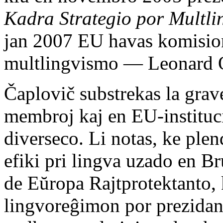
Kadra Strategio por Multli
jan 2007 EU havas komision
multlingvismo — Leonard 
Čaplovič substrekas la grav
membroj kaj en EU-instituci
diverseco. Li notas, ke ple
efiki pri lingva uzado en B
de Eŭropa Rajtprotektanto, 
lingvoreĝimon por prezidant