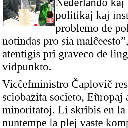
Nederlando kaj 
politikaj kaj in
problemo de poli
notindas pro sia malĉeesto”
atentigis pri graveco de li
vidpunkto.
Vicĉefministro Čaplovič re
sciobazita societo, Eŭropaj 
minoritatoj. Li skribis en la
nuntempe la plej vaste komp