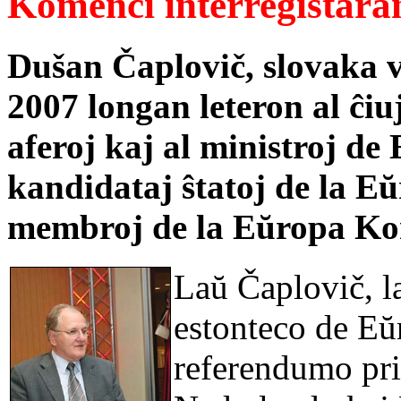
Komenci interregistara
Dušan Čaplovič, slovaka v
2007 longan leteron al ĉiu
aferoj kaj al ministroj d
kandidataj ŝtatoj de la Eŭ
membroj de la Eŭropa Ko
Laŭ Čaplovič, l
estonteco de Eŭr
referendumo pri