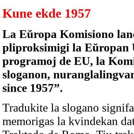
Kune ekde 1957
La Eŭropa Komisiono lan
pliproksimigi la Eŭropan U
programoj de EU, la Komi
sloganon, nuranglalingva
since 1957”.
Tradukite la slogano signi
memorigas la kvindekan dat