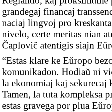
Reĝlando, kaj proksimume p
grandegaj financaj transsend
naciaj lingvoj pro kreskan
nivelo, certe meritas nian 
Čaplovič atentigis siajn Eŭ
“Estas klare ke Eŭropo bezo
komunikadon. Hodiaŭ ni vi
la ekonomiaj kaj sekurecaj
Tamen, la tuta kompleksa pr
estas gravega por plua Eŭro