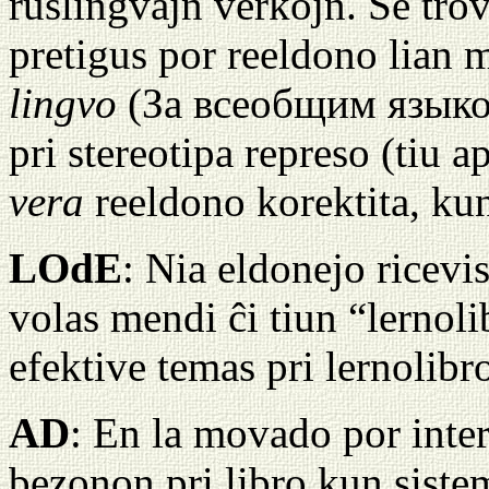
ruslingvajn verkojn. Se tro
pretigus por reeldono lian
lingvo
(За всеобщим языком)
pri stereotipa represo (tiu 
vera
reeldono korektita, ku
LOdE
: Nia eldonejo ricevis
volas mendi ĉi tiun “lernoli
efektive temas pri lernolibr
AD
: En la movado por inter
bezonon pri libro kun sistem