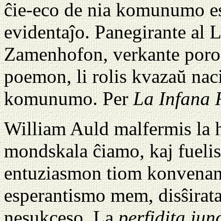
ĉie-eco de nia komunumo esta
evidentaĵo. Panegirante al 
Zamenhofon, verkante porok
poemon, li rolis kvazaŭ naci
komunumo. Per
La Infana 
William Auld malfermis la 
mondskala ĉiamo, kaj fuelis
entuziasmon tiom konvenan 
esperantismo mem, disŝirata 
nesukceso. La
perfidita jun