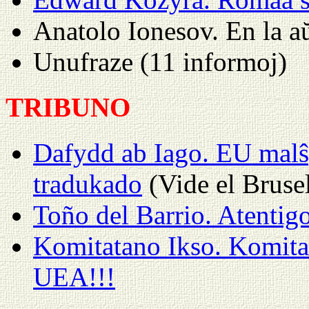
Anatolo Ionesov. En la a
Unufraze (11 informoj)
TRIBUNO
Dafydd ab Iago. EU malŝp
tradukado
(Vide el Bruse
Toño del Barrio. Atentig
Komitatano Ikso. Komitat
UEA!!!