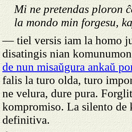
Mi ne pretendas ploron 
la mondo min forgesu, k
— tiel versis iam la homo j
disatingis nian komunumon
de nun misaŭgura ankaŭ por 
falis la turo olda, turo imp
ne velura, dure pura. Forgli
kompromiso. La silento de ke
definitiva.