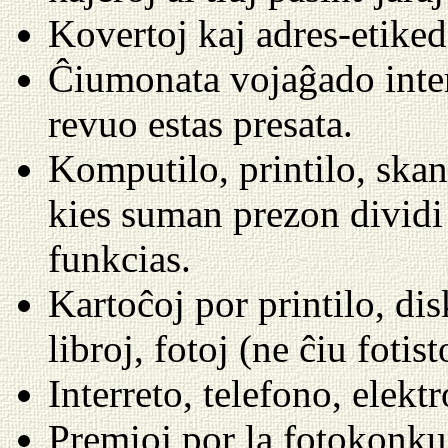
Kovertoj kaj adres-etikedo
Ĉiumonata vojaĝado inter
revuo estas presata.
Komputilo, printilo, skan
kies suman prezon dividi 
funkcias.
Kartoĉoj por printilo, di
libroj, fotoj (ne ĉiu foti
Interreto, telefono, elek
Premioj por la fotokonkur