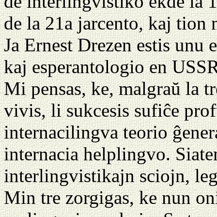
de interlingvistiko ekde la
de la 21a jarcento, kaj tio
Ja Ernest Drezen estis unu e
kaj esperantologio en USSR.
Mi pensas, ke, malgraŭ la t
vivis, li sukcesis sufiĉe pro
internacilingva teorio ĝener
internacia helplingvo. Siat
interlingvistikajn sciojn, leg
Min tre zorgigas, ke nun on