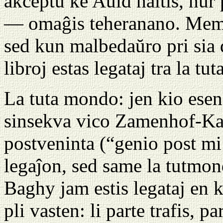
akceptu ke Auld haltis, nur 
— omaĝis teheranano. Mem A
sed kun malbedaŭro pri sia 
libroj estas legataj tra la 
La tuta mondo: jen kio esen
sinsekva vico Zamenhof-Ka
postveninta (“genio post mi
legaĵon, sed same la tutmo
Baghy jam estis legataj en k
pli vasten: li parte trafis, 