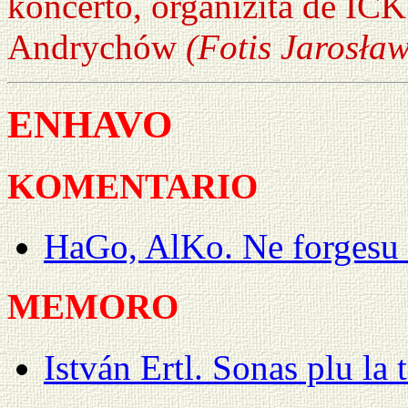
koncerto, organizita de ICK
Andrychów
(Fotis Jarosła
ENHAVO
KOMENTARIO
HaGo, AlKo. Ne forgesu 
MEMORO
István Ertl. Sonas plu la 