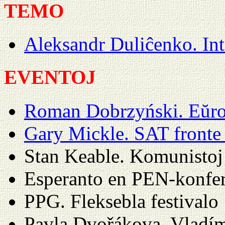
TEMO
Aleksandr Duliĉenko. Inte
EVENTOJ
Roman Dobrzyński. Eŭrop
Gary Mickle. SAT fronte 
Stan Keable. Komunistoj
Esperanto en PEN-konfe
PPG. Fleksebla festivalo
Pavla Dvořákova, Vladím