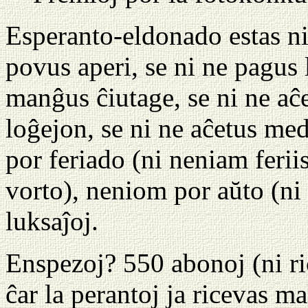
Esperanto-eldonado estas nia
povus aperi, se ni ne pagus 
manĝus ĉiutage, se ni ne aĉe
loĝejon, se ni ne aĉetus me
por feriado (ni neniam ferii
vorto), neniom por aŭto (ni 
luksaĵoj.
Enspezoj? 550 abonoj (ni ri
ĉar la perantoj ja ricevas m