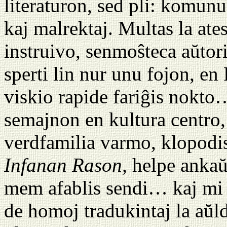
literaturon, sed pli: komun
kaj malrektaj. Multas la ate
instruivo, senmoŝteca aŭtor
sperti lin nur unu fojon, e
viskio rapide fariĝis nokt
semajnon en kultura centro,
verdfamilia varmo, klopodi
Infanan Rason,
helpe ankaŭ
mem afablis sendi… kaj mi
de homoj tradukintaj la aŭl