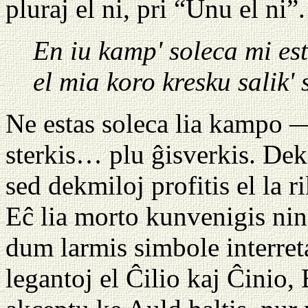
pluraj el ni, pri “Unu el ni”.
En iu kamp' soleca mi es
el mia koro kresku salik'
Ne estas soleca lia kampo —
sterkis… plu ĝisverkis. Dek
sed dekmiloj profitis el la r
Eĉ lia morto kunvenigis n
dum larmis simbole interret
legantoj el Ĉilio kaj Ĉinio,