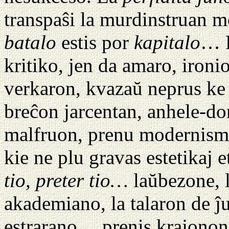
transpaŝi la murdinstruan 
batalo
estis por
kapitalo
… P
kritiko, jen da amaro, iron
verkaron, kvazaŭ neprus ke 
breĉon jarcentan, anhele-d
malfruon, prenu modernisman
kie ne plu gravas estetikaj e
tio, preter tio…
laŭbezone, l
akademiano, la talaron de ĵ
estrarano… prenis krajonon 