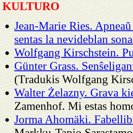
KULTURO
Jean-Marie Ries. Apneaŭ 
sentas la nevideblan sona
Wolfgang Kirschstein. Pu
Günter Grass. Senŝeligan
(Tradukis Wolfgang Kirs
Walter Żelazny. Grava ki
Zamenhof. Mi estas hom
Jorma Ahomäki. Fabellib
Markku-Tapio Sarastamo. 