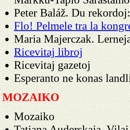
Peter Baláž. Du rekordo
Flo! Pelmele tra la kong
Maria Majerczak. Lernej
Ricevitaj libroj
Ricevitaj gazetoj
Esperanto ne konas land
MOZAIKO
Mozaiko
Tatjana Auderskaja. Vila