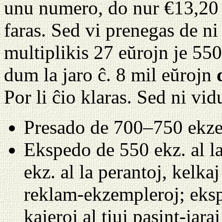
unu numero, do nur €13,20 p
faras. Sed vi prenegas de ni
multiplikis 27 eŭrojn je 550 
dum la jaro ĉ. 8 mil eŭrojn
Por li ĉio klaras. Sed ni vid
Presado de 700–750 ekzem
Ekspedo de 550 ekz. al l
ekz. al la perantoj, kelka
reklam-ekzempleroj; eksp
kajeroj al tiuj pasint-jar