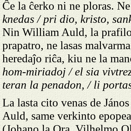
Ĉe la ĉerko ni ne ploras. Ne
knedas / pri dio, kristo, san
Nin William Auld, la prafilo
prapatro, ne lasas malvarma.
heredaĵo riĉa, kiu ne la ma
hom-miriadoj / el sia vivtrez
teran la penadon, / li porta
La lasta cito venas de Ján
Auld, same verkinto epopea 
(Johano la Ora, Vilhelmo O