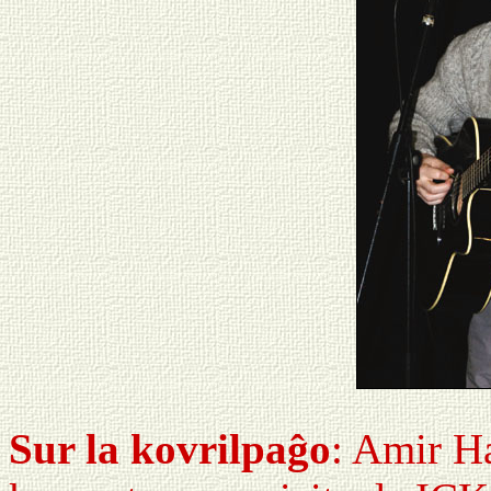
Sur la kovrilpaĝo
: Amir H