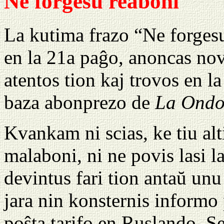
Ne forgesu reaboni
La kutima frazo “Ne forgesu
en la 21a paĝo, anoncas no
atentos tion kaj trovos en l
baza abonprezo de
La Ond
Kvankam ni scias, ke tiu al
malaboni, ni ne povis lasi l
devintus fari tion antaŭ unu
jara nin konsternis informo
poŝta tarifo en Ruslando. Se