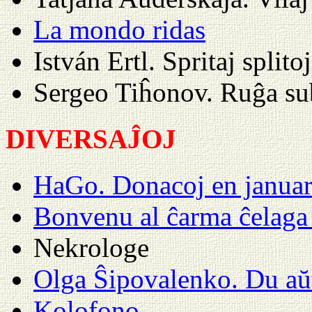
La mondo ridas
István Ertl. Spritaj splito
Sergeo Tiĥonov. Ruĝa su
DIVERSAĴOJ
HaGo. Donacoj en janua
Bonvenu al ĉarma ĉelaga
Nekrologe
Olga Ŝipovalenko. Du aŭt
Kolofono