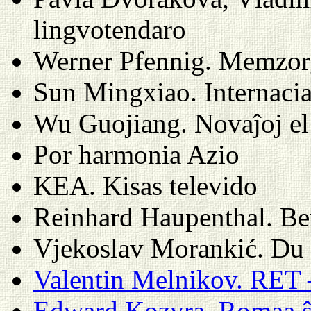
lingvotendaro
Werner Pfennig. Memzorg
Sun Mingxiao. Internacia
Wu Guojiang. Novaĵoj el
Por harmonia Azio
KEA. Kisas televido
Reinhard Haupenthal. Be
Vjekoslav Morankić. Du 
Valentin Melnikov. RET
Edward Kozyra. Romaa ŝ