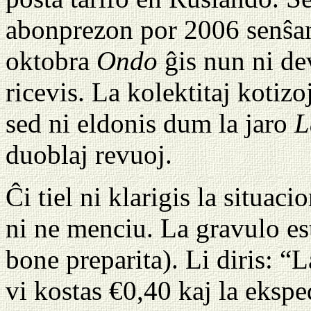
abonprezon por 2006 senŝanĝ
oktobra
Ondo
ĝis nun ni dev
ricevis. La kolektitaj kotizo
sed ni eldonis dum la jaro
L
duoblaj revuoj.
Ĉi tiel ni klarigis la situa
ni ne menciu. La gravulo es
bone preparita). Li diris: 
vi kostas €0,40 kaj la eksp