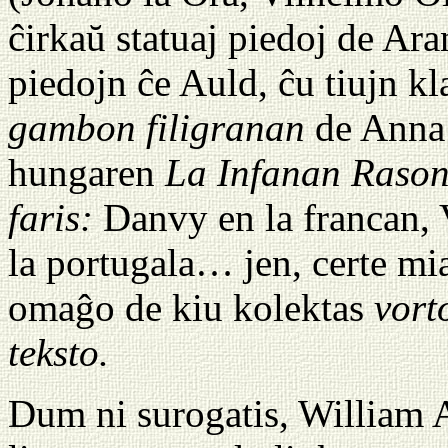
ĉirkaŭ statuaj piedoj de Ar
piedojn ĉe Auld, ĉu tiujn k
gambon filigranan
de Ann
hungaren
La Infanan Rason
faris:
Danvy en la francan, 
la portugala… jen, certe mi
omaĝo de kiu kolektas
vort
teksto.
Dum ni surogatis, William A