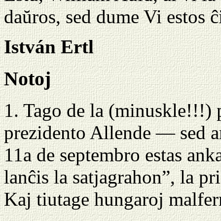
daŭros, sed dume Vi estos ĉ
István Ertl
Notoj
1. Tago de la (minuskle!!!)
prezidento Allende — sed a
11a de septembro estas ank
lanĉis la satjagrahon”, la pr
Kaj tiutage hungaroj malfer