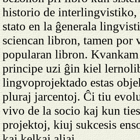
historio de interlingvistiko,
stato en la ĝenerala lingvist
sciencan libron, tamen por 
popularan libron. Kvankam ĝ
principe uzi ĝin kiel lernol
lingvoprojektado estas obj
pluraj jarcentoj. Ĉi tiu evol
vivo de la socio kaj kun tie
projektoj, kiuj sukcesis en
kaj kelkaj aliaj.