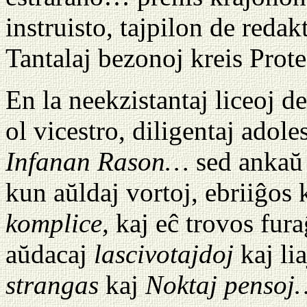
instruisto, tajpilon de red
Tantalaj bezonoj kreis Pro
En la neekzistantaj liceoj d
ol vicestro, diligentaj adol
Infanan Rason…
sed ankaŭ 
kun aŭldaj vortoj, ebriiĝos
komplice,
kaj eĉ trovos fura
aŭdacaj
lascivotajdoj
kaj li
strangas
kaj
Noktaj pensoj