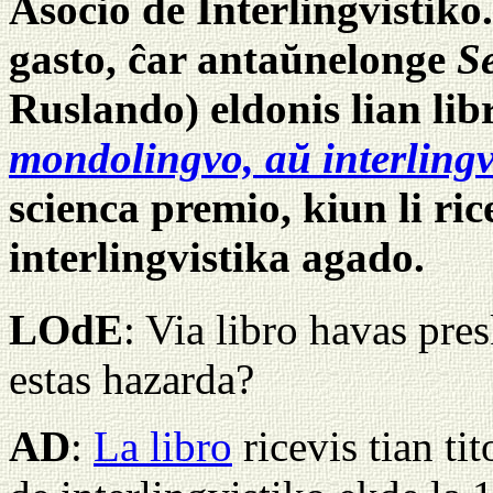
Asocio de Interlingvistiko
gasto, ĉar antaŭnelonge
S
Ruslando) eldonis lian li
mondolingvo, aŭ interlingvi
scienca premio, kiun li rice
interlingvistika agado.
LOdE
: Via libro havas pre
estas hazarda?
AD
:
La libro
ricevis tian ti