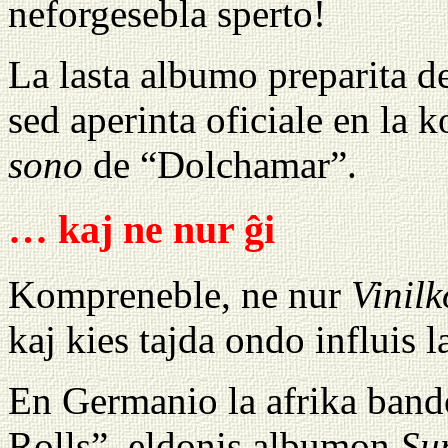
neforgesebla sperto!
La lasta albumo preparita d
sed aperinta oficiale en la
sono
de “Dolchamar”.
… kaj ne nur ĝi
Kompreneble, ne nur
Vinil
kaj kies tajda ondo influis 
En Germanio la afrika ban
Rolls”, eldonis albumon
Su