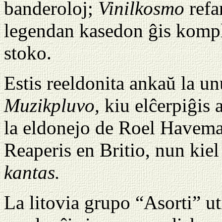
banderoloj;
Vinilkosmo
refa
legendan kasedon ĝis komple
stoko.
Estis reeldonita ankaŭ la u
Muzikpluvo,
kiu elĉerpiĝis a
la eldonejo de Roel Havem
Reaperis en Britio, nun kie
kantas.
La litovia grupo “Asorti” ut