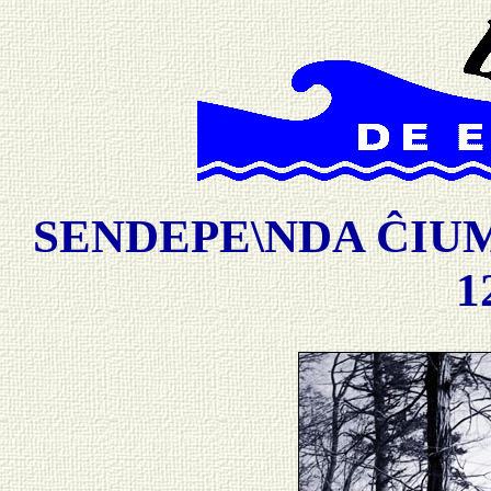
SENDEPE\NDA ĈIUM
1