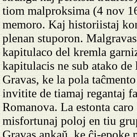
tiom malproksima (4 nov 16
memoro. Kaj historiistaj ko
plenan stuporon. Malgravas,
kapitulaco del kremla garni
kapitulacis ne sub atako de 
Gravas, ke la pola taĉmento 
invitite de tiamaj regantaj fa
Romanova. La estonta caro ka
misfortunaj poloj en tiu gru
Gravas ankaŭ, ke ĉi-epoke n