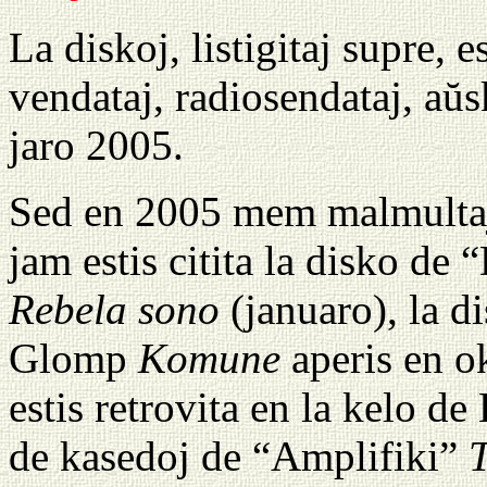
La diskoj, listigitaj supre, e
vendataj, radiosendataj, aŭs
jaro 2005.
Sed en 2005 mem malmultaj 
jam estis citita la disko de
Rebela sono
(januaro), la d
Glomp
Komune
aperis en o
estis retrovita en la kelo d
de kasedoj de “Amplifiki”
T