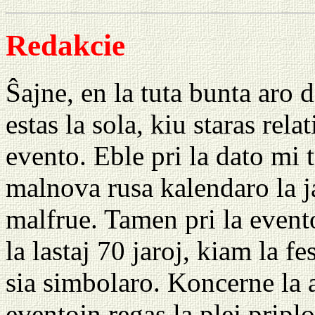
Redakcie
Ŝajne, en la tuta bunta aro d
estas la sola, kiu staras rela
evento. Eble pri la dato mi 
malnova rusa kalendaro la j
malfrue. Tamen pri la even
la lastaj 70 jaroj, kiam la f
sia simbolaro. Koncerne la a
eventojn regas la plej pripl