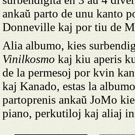
ankaŭ parto de unu kanto p
Donneville kaj por tiu de
Alia albumo, kies surbendig
Vinilkosmo
kaj kiu aperis k
de la permesoj por kvin kant
kaj Kanado, estas la album
partoprenis ankaŭ JoMo kiel
piano, perkutiloj kaj aliaj i