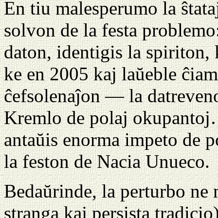
En tiu malesperumo la ŝtata
solvon de la festa problemo: 
daton, identigis la spiriton
ke en 2005 kaj laŭeble ĉiam
ĉefsolenaĵon — la datreven
Kremlo de polaj okupantoj… 
antaŭis enorma impeto de p
la feston de Nacia Unueco.
Bedaŭrinde, la perturbo ne m
stranga kaj persista tradicio