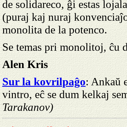
de solidareco, ĝi estas lojal
(puraj kaj nuraj konvenciaĵ
monolita de la potenco.
Se temas pri monolitoj, ĉu 
Alen Kris
Sur la kovrilpaĝo
: Ankaŭ 
vintro, eĉ se dum kelkaj se
Tarakanov)