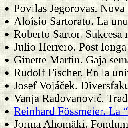
Povilas Jegorovas. Nova 
Aloísio Sartorato. La un
Roberto Sartor. Sukcesa 
Julio Herrero. Post long
Ginette Martin. Gaja sem
Rudolf Fischer. En la uni
Josef Vojáček. Diversfak
Vanja Radovanović. Tradi
Reinhard Fössmeier. La 
Jorma Ahomäki. Fondumo