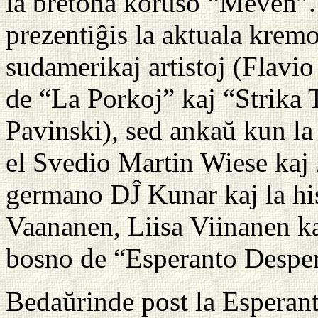
la bretona koruso “Meven”
prezentiĝis la aktuala krem
sudamerikaj artistoj (Flavi
de “La Porkoj” kaj “Strika 
Pavinski), sed ankaŭ kun la
el Svedio Martin Wiese kaj 
germano DĴ Kunar kaj la hi
Vaananen, Liisa Viinanen ka
bosno de “Esperanto Despe
Bedaŭrinde post la Esperan