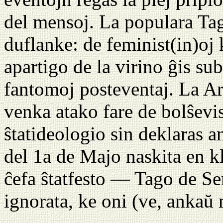
del mensoj. La populara Tag
duflanke: de feminist(in)oj 
apartigo de la virino ĝis s
fantomoj posteventaj. La Ar
venka atako fare de bolŝev
ŝtatideologio sin deklaras 
del 1a de Majo naskita en kl
ĉefa ŝtatfesto — Tago de S
ignorata, ke oni (ve, ankaŭ