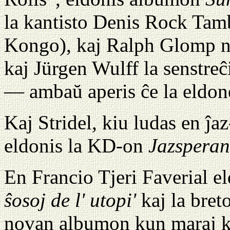
la kantisto Denis Rock Tamb
Kongo), kaj Ralph Glomp 
kaj Jürgen Wulff la senstr
— ambaŭ aperis ĉe la eldo
Kaj Stridel, kiu ludas en ĵa
eldonis la KD-on
Jazsperan
En Francio Tjeri Faverial 
ŝosoj de l' utopi'
kaj la bre
novan albumon kun maraj k