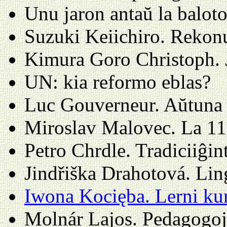
Unu jaron antaŭ la balot
Suzuki Keiichiro. Rekon
Kimura Goro Christoph. J
UN: kia reformo eblas?
Luc Gouverneur. Aŭtuna 
Miroslav Malovec. La 1
Petro Chrdle. Tradiciiĝi
Jindřiška Drahotová. Li
Iwona Kocięba. Lerni ku
Molnár Lajos. Pedagogoj 