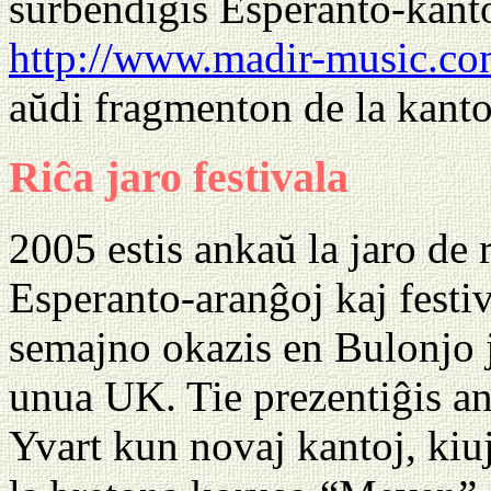
surbendigis Esperanto-kant
http://www.madir-music.c
aŭdi fragmenton de la kant
Riĉa jaro festivala
2005 estis ankaŭ la jaro de
Esperanto-aranĝoj kaj fest
semajno okazis en Bulonjo 
unua UK. Tie prezentiĝis an
Yvart kun novaj kantoj, kiuj