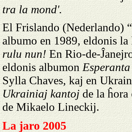
tra la mond'.
El Frislando (Nederlando) “
albumo en 1989, eldonis l
rulu nun!
En Rio-de-Ĵanejro
eldonis albumon
Esperanta
Sylla Chaves, kaj en Ukrain
Ukrainiaj kantoj
de la ĥora
de Mikaelo Lineckij.
La jaro 2005