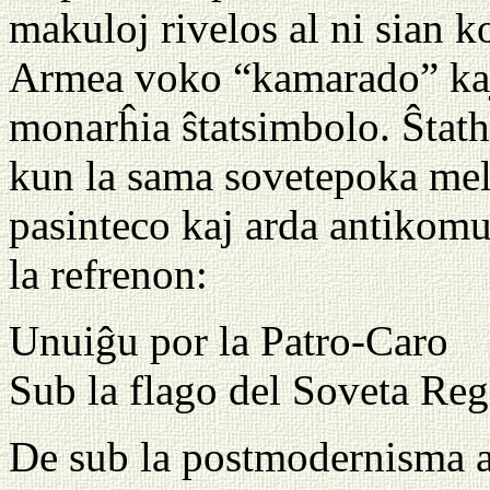
makuloj rivelos al ni sian
Armea voko “kamarado” kaj
monarĥia ŝtatsimbolo. Ŝtath
kun la sama sovetepoka mel
pasinteco kaj arda antikomu
la refrenon:
Unuiĝu por la Patro-Caro
Sub la flago del Soveta Reg
De sub la postmodernisma ab