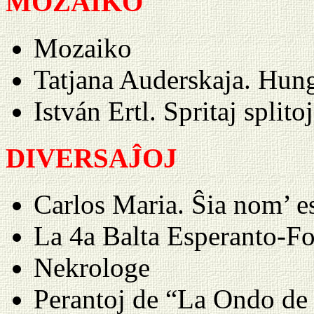
MOZAIKO
Mozaiko
Tatjana Auderskaja. Hun
István Ertl. Spritaj splito
DIVERSAĴOJ
Carlos Maria. Ŝia nom’ e
La 4a Balta Esperanto-F
Nekrologe
Perantoj de “La Ondo de