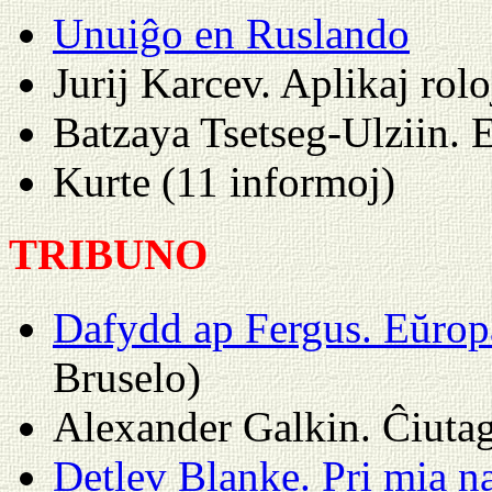
Unuiĝo en Ruslando
Jurij Karcev. Aplikaj rol
Batzaya Tsetseg-Ulziin. 
Kurte (11 informoj)
TRIBUNO
Dafydd ap Fergus. Eŭrop
Bruselo)
Alexander Galkin. Ĉiuta
Detlev Blanke. Pri mia n