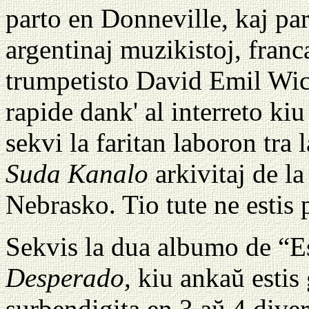
parto en Donneville, kaj pa
argentinaj muzikistoj, franc
trumpetisto David Emil Wic
rapide dank' al interreto kiu
sekvi la faritan laboron tra 
Suda Kanalo
arkivitaj de l
Nebrasko. Tio tute ne estis 
Sekvis la dua albumo de “
Desperado,
kiu ankaŭ estis 
surbendigita en 3 aŭ 4 dive