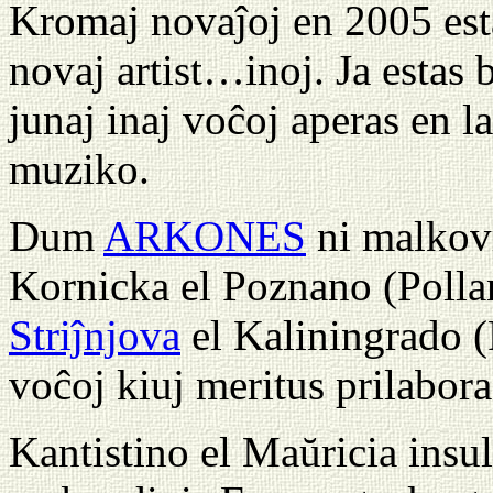
Kromaj novaĵoj en 2005 est
novaj artist…inoj. Ja estas
junaj inaj voĉoj aperas en l
muziko.
Dum
ARKONES
ni malkov
Kornicka el Poznano (Polla
Striĵnjova
el Kaliningrado (
voĉoj kiuj meritus prilabo
Kantistino el Maŭricia ins