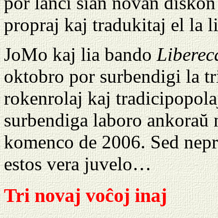
por lanĉi sian novan disko
propraj kaj tradukitaj el la l
JoMo kaj lia bando
Liberec
oktobro por surbendigi la t
rokenrolaj kaj tradicipopol
surbendiga laboro ankoraŭ ne
komenco de 2006. Sed nepre
estos vera juvelo…
Tri novaj voĉoj inaj