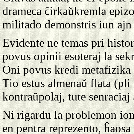
drameca ĉirkaŭkremla epizod
militado demonstris iun aj
Evidente ne temas pri histor
povus opinii esoteraj la sek
Oni povus kredi metafizika l
Tio estus almenaŭ flata (pli 
kontraŭpolaj, tute senraciaj 
Ni rigardu la problemon iom
en pentra reprezento, ĥaos