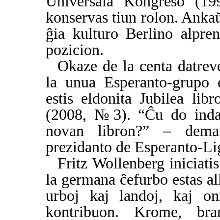
Universala Kongreso (19
konservas tiun rolon. Anka
ĝia kulturo Berlino alpren
pozicion.
Okaze de la centa datrev
la unua Esperanto-grupo 
estis eldonita Jubilea li
(2008, №3). “Ĉu do indas
novan libron?” – deman
prezidanto de Esperanto-Li
Fritz Wollenberg iniciati
la germana ĉefurbo estas allo
urboj kaj landoj, kaj oni
kontribuon. Krome, brand