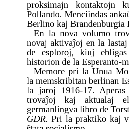
proksimajn kontaktojn k
Pollando. Menciindas anka
Berlino kaj Brandenburgia 
En la nova volumo trov
novaj aktivaĵoj en la lasta
de esploroj, kiuj ebligas
historion de la Esperanto-m
Memore pri la Unua Mond
la memskribitan berlinan 
la jaroj 1916-17. Aperas 
trovaĵoj kaj aktualaj e
germanlingva libro de Tors
GDR.
Pri la praktiko kaj 
ŝtata socialismo.