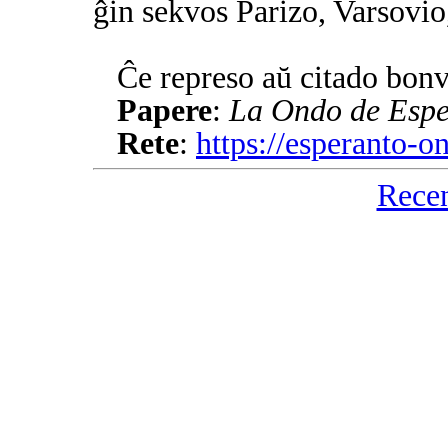
ĝin sekvos Parizo, Varsovi
Ĉe represo aŭ citado bonv
Papere
:
La Ondo de Espe
Rete
:
https://esperanto-
Rece