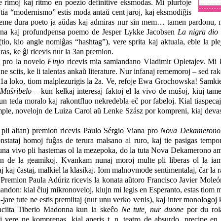
ke rimoj kaj ritmo en poezio definitive eksmodas. Mi plurfoje
e tia “modernismo” estis moda antaŭ cent jaroj, kaj eksmodiĝis
treme dura poeto ja aŭdas kaj admiras nur sin mem… tamen pardonu, mi
rna kaj profundpensa poemo de Jesper Lykke Jacobsen
La nigra dio
io, kio angle nomiĝas “hashtag”), vere sprita kaj aktuala, eble la plej 
as, ke ĝi ricevis nur la 3an premion.
 pro la novelo
Finjo
ricevis mia samlandano Vladimir Opletajev. Mi k
e sciis, ke li talentas ankaŭ literature. Nur infanaj rememoroj – sed rakon
 1a loko, tiom malplezurigis la 2a. Ve, refoje Ewa Grochowska! Samki
Muŝribelo
– kun kelkaj interesaj faktoj el la vivo de muŝoj, kiuj tam
un teda moralo kaj rakontfluo nekredebla eĉ por fabeloj. Kial tiaspeca
ple, novelojn de Luiza Carol aŭ Lenke Szász por kompreni, kiaj devas e
pli altan) premion ricevis Paulo Sérgio Viana pro
Nova Dekamerono
onstataj homoj fuĝas de terura malsano al ruro, kaj tie pasigas tempon
 nuna vivo pli hastemas ol la mezepoka, do la tuta Nova Dekamerono a
n de la geamikoj. Kvankam nunaj moroj multe pli liberas ol la iam
 kaj ĉastaj, malkiel la klasikaj. Iom malnovmode sentimentalaj, ĉar l
a Premion Paula Adúriz ricevis la konata aŭtoro Francisco Javier Mole
andon: kial ĉiuj mikronoveloj, kiujn mi legis en Esperanto, estas tiom
i-jare tute ne estis premiitaj (nur unu verko venis), kaj inter monologo
nciita Tiberio Madonna kun la skeĉo
Ne tute, nur duone
por du rola
i vere ne komprenas, kial aperis t. n. teatro de absurdo, precipe en 