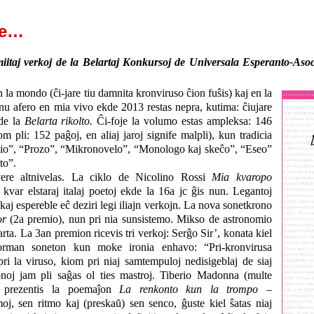
ke…
miitaj verkoj de la Belartaj Konkursoj de Universala Esperanto-Asoc
 la mondo (ĉi-jare tiu damnita kronviruso ĉion fuŝis) kaj en la
 afero en mia vivo ekde 2013 restas nepra, kutima: ĉiujare
de la
Belarta rikolto.
Ĉi-foje la volumo estas ampleksa: 146
m pli: 152 paĝoj, en aliaj jaroj signife malpli), kun tradicia
io”, “Prozo”, “Mikronovelo”, “Monologo kaj skeĉo”, “Eseo”
to”.
vere altnivelas. La ciklo de Nicolino Rossi
Mia kvaropo
kvar elstaraj italaj poetoj ekde la 16a jc ĝis nun. Legantoj
n kaj espereble eĉ deziri legi iliajn verkojn. La nova sonetkrono
or
(2a premio), nun pri nia sunsistemo. Mikso de astronomio
rta. La 3an premion ricevis tri verkoj: Serĝo Sir’, konata kiel
forman soneton kun moke ironia enhavo: “Pri-kronvirusa
i la viruso, kiom pri niaj samtempuloj nedisigeblaj de siaj
onoj jam pli saĝas ol ties mastroj. Tiberio Madonna (multe
 prezentis la poemaĵon
La renkonto kun la trompo
–
oj, sen ritmo kaj (preskaŭ) sen senco, ĝuste kiel ŝatas niaj