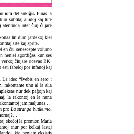
 iom deflankiĝis. Finas la
kun subtilaj aludoj kaj tute
atentinda inter ĉiuj ĉi-jare
onas lin dum jardekoj kiel
titaj arte kaj sprite.
el en ĉiu senescepte volumo
en neniel agordiĝas kun ses
j verkoj ĉiujare ricevas BK-
sti fabeloj por infanoj kaj
.
La ideo “ŝvebis en aero”:
, rakontante unu al la alia
mpleksas nur dek paĝojn kaj
aj, la rakontoj en la nuna
a rakontantoj jam maljunas…
ón pro
La stranga butikumo.
 mornaj?…
j kaj skeĉoj la premion María
ntoj (nur por kelkaj lastaj
landoj, kie neniam ekzistis