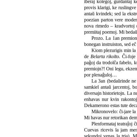
iberaj kolegoj, gurdantaj 
provis klarigi, ke ruslingv
antaŭ kvindek; sed la eks
poezian parton vere mode
nova rimedo – kradvortoj (t
premiitaj poemoj. Mi bedaŭr
Prozo. La 1an premion
bonegan instruiston, sed eĉ n
Kiom plezurigis min la
de
Belarta rikolto.
Ĉi-foje
paĝoj da trodolĉa fabelo, k
premiojn?! Oni legu, ekzem
por plenaĝuloj…
La 3an (bedaŭrinde ne 
samkiel antaŭ jarcentoj, b
diversajn historietojn. La
enhavas nur kvin rakontoj
Dekamerono estas tute decaj
Mikronovelo: ĉi-jare l
Mi havas nur retorikan dem
Plenformataj teatraĵoj ĉ
Cuevas ricevis la jam me
sekundoj venas la tria). M