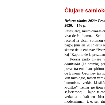
Ĉiujare samlo
Belarta rikolto 2020: Pre
2020. – 146 p.
Pasas jaroj, multo okazas en
vivo de ĉiu homo… Sed unu
recenzi la vican volumon 
paĝoj (nur en 2017 estis io
skemo de la enhavo: “Poez
kaj “Raporto de la prezidan
Poezia parto ĉi-jare 
admirinda
(1a premio) pri 
povas trasenti ilian spirito
de Evgenij Georgiev
Ek s
kun mitologio, tamen vere a
humuristo, verkis klasik
kroniko”. Temas ne tiom pr
saĝtelefonoj… ŝajne telef
verkanta ankaŭ en Ido)
modernisman, t. e. sen rim