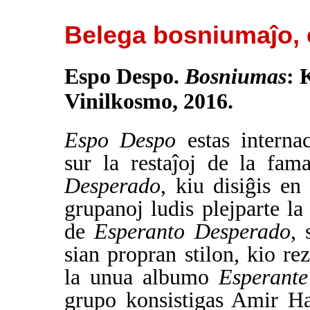
Belega bosniumaĵo, e
Espo Despo.
Bosniumas
: 
Vinilkosmo, 2016.
Espo Despo
estas internac
sur la restaĵoj de la fa
Desperado
, kiu disiĝis e
grupanoj ludis plejparte la
de
Esperanto Desperado
, 
sian propran stilon, kio re
la unua albumo
Esperante
grupo konsistigas Amir H