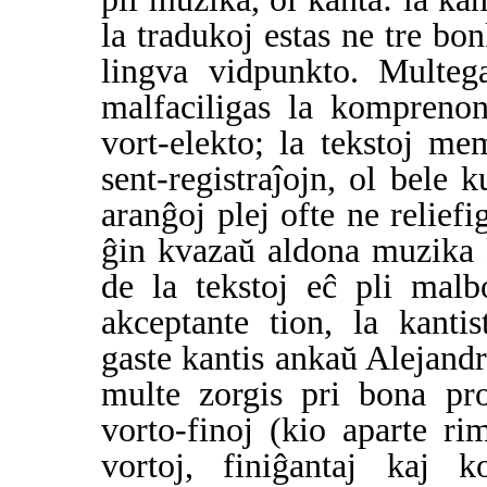
la tradukoj estas ne tre bon
lingva vidpunkto. Multega
malfaciligas la komprenon
vort-elekto; la tekstoj me
sent-registraĵojn, ol bele 
aranĝoj plej ofte ne reliefi
ĝin kvazaŭ aldona muzika 
de la tekstoj eĉ pli mal
akceptante tion, la kant
gaste kantis ankaŭ Alejandr
multe zorgis pri bona pro
vorto-finoj (kio aparte r
vortoj, finiĝantaj kaj k