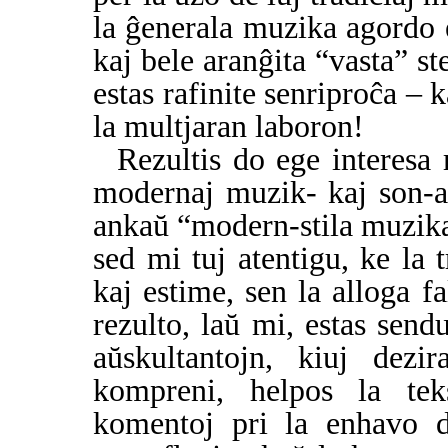
la ĝenerala muzika agordo e
kaj bele aranĝita “vasta” 
estas rafinite senriproĉa – k
la multjaran laboron!
Rezultis do ege interesa
modernaj muzik- kaj son-a
ankaŭ “modern-stila muzika 
sed mi tuj atentigu, ke la tr
kaj estime, sen la alloga f
rezulto, laŭ mi, estas send
aŭskultantojn, kiuj dezi
kompreni, helpos la tek
komentoj pri la enhavo d