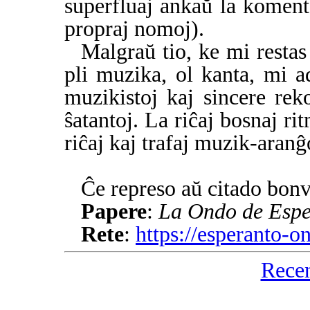
superfluaj ankaŭ la komento
propraj nomoj).
Malgraŭ tio, ke mi restas
pli muzika, ol kanta, mi a
muzikistoj kaj sincere re
ŝatantoj. La riĉaj bosnaj ri
riĉaj kaj trafaj muzik-aranĝ
Ĉe represo aŭ citado bonv
Papere
:
La Ondo de Espe
Rete
:
https://esperanto-
Rece