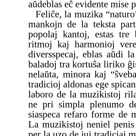
aŭdeblas eĉ evidente mise p
Feliĉe, la muzika “natur
mankojn de la teksta part
popolaj kantoj, estas tre
ritmoj kaj harmonioj vere
diversspecaj, eblas aŭdi 
baladoj tra kortuŝa liriko 
nelaŭta, minora kaj “ŝveb
tradicioj aldonas ege spica
laboro de la muzikistoj ri
ne pri simpla plenumo de 
siaspeca refaro forme de 
La muzikistoj neniel penis
per la uzo de iuj tradiciaj