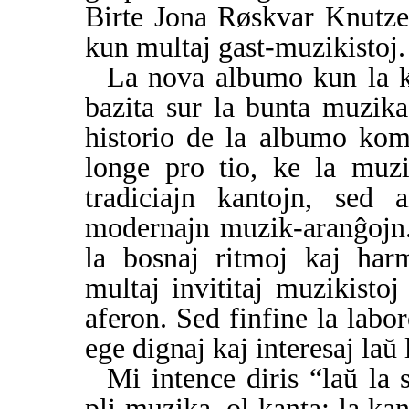
Birte Jona Røskvar Knutze
kun multaj gast-muzikistoj.
La nova albumo kun la 
bazita sur la bunta muzik
historio de la albumo kom
longe pro tio, ke la muzi
tradiciajn kantojn, sed 
modernajn muzik-aranĝojn
la bosnaj ritmoj kaj har
multaj invititaj muzikistoj
aferon. Sed finfine la labo
ege dignaj kaj interesaj laŭ 
Mi intence diris “laŭ la 
pli muzika, ol kanta: la kan