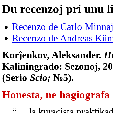
Du recenzoj pri unu l
Recenzo de Carlo Minna
Recenzo de Andreas Kün
Korĵenkov, Aleksander.
Hi
Kaliningrado: Sezonoj, 2
(Serio
Scio;
№5).
Honesta, ne hagiografa
“… la kuracista praktikad