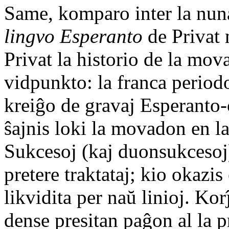
Same, komparo inter la nuna
lingvo Esperanto
de Privat
Privat la historio de la mov
vidpunkto: la franca periodo
kreiĝo de gravaj Esperanto-
ŝajnis loki la movadon en l
Sukcesoj (kaj duonsukcesoj)
pretere traktataj; kio okazi
likvidita per naŭ linioj. K
dense presitan paĝon al la p