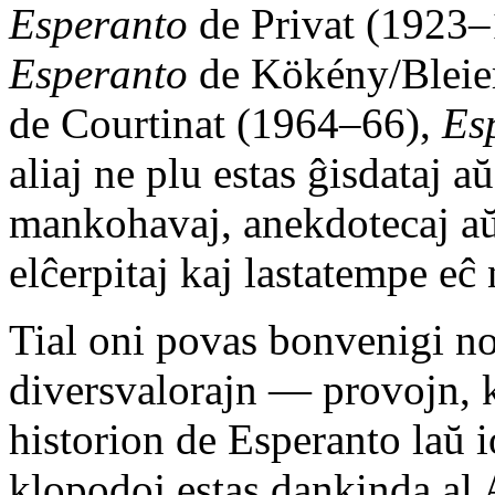
Esperanto
de Privat (1923
Esperanto
de Kökény/Bleie
de Courtinat (1964–66),
Es
aliaj ne plu estas ĝisdataj a
mankohavaj, anekdotecaj aŭ 
elĉerpitaj kaj lastatempe eĉ 
Tial oni povas bonvenigi n
diversvalorajn — provojn, k
historion de Esperanto laŭ 
klopodoj estas dankinda al