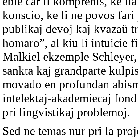
eble ĉar li komprenis, ke li
konscio, ke li ne povos fari 
publikaj devoj kaj kvazaŭ t
homaro”, al kiu li intuicie f
Malkiel ekzemple Schleyer,
sankta kaj grandparte kulpis
movado en profundan abismo
intelektaj-akademiecaj fondi
pri lingvistikaj problemoj.
Sed ne temas nur pri la pro