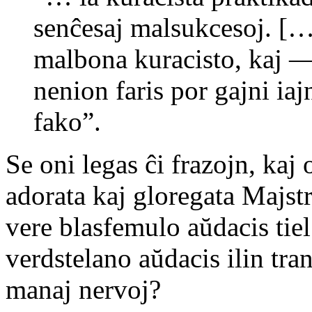
senĉesaj malsukcesoj. […]
malbona kuracisto, kaj —
nenion faris por gajni iaj
fako”.
Se oni legas ĉi frazojn, kaj o
adorata kaj gloregata Majstr
vere blasfemulo aŭdacis tie
verdstelano aŭdacis ilin tra
manaj nervoj?