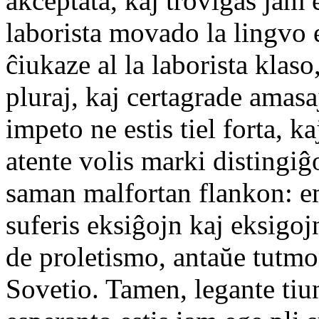
akceptata, kaj troviĝas jam 
laborista movado la lingvo es
ĉiukaze al la laborista klaso
pluraj, kaj certagrade amasa
impeto ne estis tiel forta, k
atente volis marki distingi
saman malfortan flankon: e
suferis eksiĝojn kaj eksigoj
de proletismo, antaŭe tutmon
Sovetio. Tamen, legante tiun