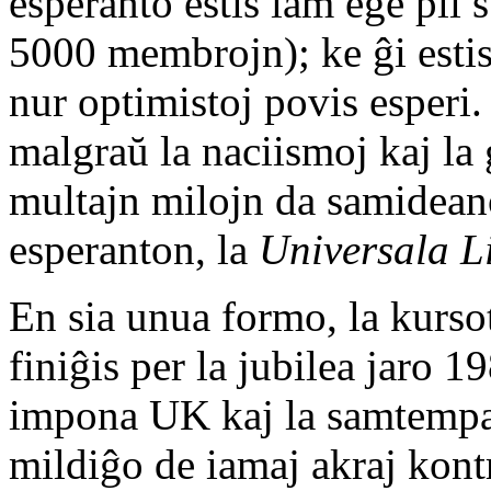
esperanto estis iam ege pli 
5000 membrojn); ke ĝi estis
nur optimistoj povis esperi
malgraŭ la naciismoj kaj la
multajn milojn da samideano
esperanton, la
Universala L
En sia unua formo, la kurso
finiĝis per la jubilea jaro 1
impona UK kaj la samtempaj 
mildiĝo de iamaj akraj kontr