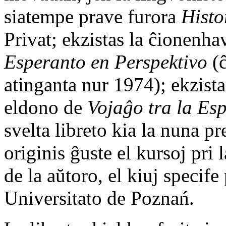
siatempe prave furora
Histo
Privat; ekzistas la ĉionenha
Esperanto en Perspektivo
(ĉ
atinganta nur 1974); ekzista
eldono de
Vojaĝo tra la Es
svelta libreto kia la nuna p
originis ĝuste el kursoj pri
de la aŭtoro, el kiuj specife 
Universitato de Poznań.