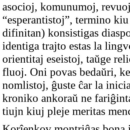
asocioj, komunumoj, revuoj:
“esperantistoj”, termino ki
difinitan) konsistigas diasp
identiga trajto estas la lin
orientitaj eseistoj, taŭge reli
fluoj. Oni povas bedaŭri, ke
nomlistoj, ĝuste ĉar la inici
kroniko ankoraŭ ne fariĝinta
tiujn kiuj pleje meritas men
Korĵenkov montriĝas bona ins