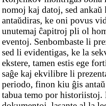
nomoj kaj datoj, sed ankaŭ
antaŭdiras, ke oni povus vid
unutemaj ĉapitroj pli ol h
eventoj. Senbombaste li pre
sed li evidentigas, ke la s
ekstere, tamen estis ege fort
saĝe kaj ekvilibre li prezen
periodo, finon kiu ĝis antaŭ
tabua temo por historiistoj. 
dokumentoj, lasante al la le