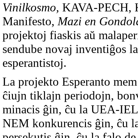
Vinilkosmo,
KAVA-PECH, K
Manifesto,
Mazi en Gondol
projektoj fiaskis aŭ malaper
sendube novaj inventiĝos la
esperantistoj.
La projekto Esperanto mem d
ĉiujn tiklajn periodojn, bon
minacis ĝin, ĉu la UEA-IEL
NEM konkurencis ĝin, ĉu la
persekutis ĝin, ĉu la falo d