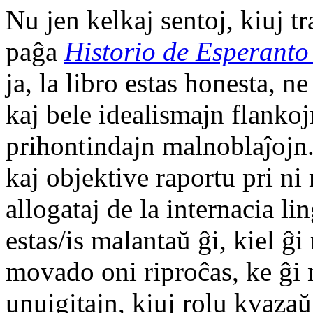
Nu jen kelkaj sentoj, kiuj t
paĝa
Historio de Esperanto
ja, la libro estas honesta, 
kaj bele idealismajn flanko
prihontindajn malnoblaĵojn.
kaj objektive raportu pri ni
allogataj de la internacia l
estas/is malantaŭ ĝi, kiel ĝi 
movado oni riproĉas, ke ĝi 
unuigitajn, kiuj rolu kvazaŭ 