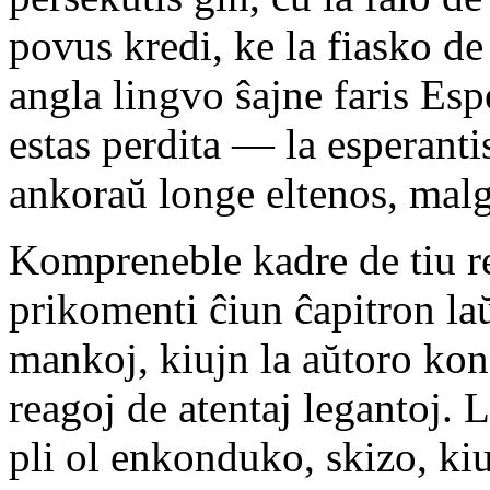
povus kredi, ke la fiasko d
angla lingvo ŝajne faris Es
estas perdita — la esperanti
ankoraŭ longe eltenos, mal
Kompreneble kadre de tiu r
prikomenti ĉiun ĉapitron laŭ
mankoj, kiujn la aŭtoro kon
reagoj de atentaj legantoj. L
pli ol enkonduko, skizo, kiu