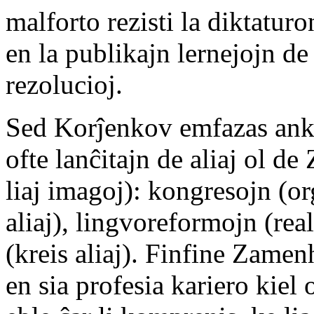
malforto rezisti la diktatur
en la publikajn lernejojn 
rezolucioj.
Sed Korĵenkov emfazas anka
ofte lanĉitajn de aliaj ol 
liaj imagoj): kongresojn (org
aliaj), lingvoreformojn (rea
(kreis aliaj). Finfine Zamen
en sia profesia kariero kiel