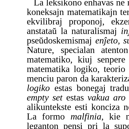
La leksikono enhavas ne 
koneksajn matematikajn term
ekvilibraj proponoj, ek
anstataŭ la naturalismaj
in
pseŭdoskemismaj
enĵeto, s
Nature, specialan atento
matematiko, kiuj senpere
matematika logiko, teorio 
menciu paron da karakteri
logiko
estas bonegaj trad
empty set
estas
vakua aro
alikuntekste esti konciza
La formo
malfinia
, kie 
leganton pensi pri la sup