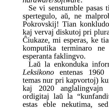
Se vi senstumble pasas ti
spertegulo, aŭ, ne malpro
Pokrovskij! Tian konklud
kaj vervaj diskutoj pri plura
Ĉiukaze, mi esperas, ke tia
komputika terminaro ne e
esperanta faklingvo.
Laŭ la enkonduka info
Leksikono
entenas 1960 e
temas nur pri kapvortoj) ku
kaj 2020 anglalingvajn 
ordigitaj laŭ la “kunfandi
estas eble nekutima, sed