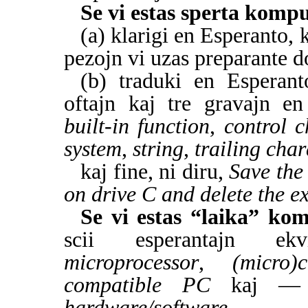
Se vi estas sperta komp
(a) klarigi en Esperanto, 
pezojn vi uzas preparante 
(b) traduki en Esperant
oftajn kaj tre gravajn e
built-in function
,
control c
system
,
string
,
trailing char
kaj fine, ni diru,
Save the 
on drive C and delete the e
Se vi estas “laika” kom
scii esperantajn e
microprocessor
,
(micro)c
compatible PC
kaj — l
hardware/software
.