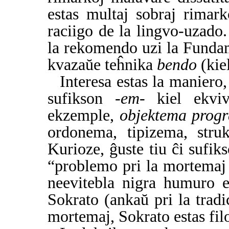
estas multaj sobraj rimark
raciigo de la lingvo-uzado
la rekomendo uzi la Fund
kvazaŭe teĥnika
bendo
(kie
Interesa estas la maniero
sufikson
-em-
kiel ekvi
ekzemple,
objektema prog
ordonema, tipizema, str
Kurioze, ĝuste tiu ĉi sufik
“problemo pri la mortemaj
neevitebla nigra humuro e
Sokrato (ankaŭ pri la tradi
mortemaj, Sokrato estas fi