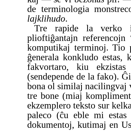
de terminologia monstre
lajklihudo
.
Tre rapide la verko
plioftiĝantajn referencojn
komputikaj terminoj. Tio 
ĝenerala konkludo estas, k
fakvortaro, kiu ekzista
(sendepende de la fako). Ĝi
bona ol similaj nacilingva
tre bone (miaj kompliment
ekzemplero teksto sur kelka
paleco (ĉu eble mi estas 
dokumentoj, kutimaj en Uso