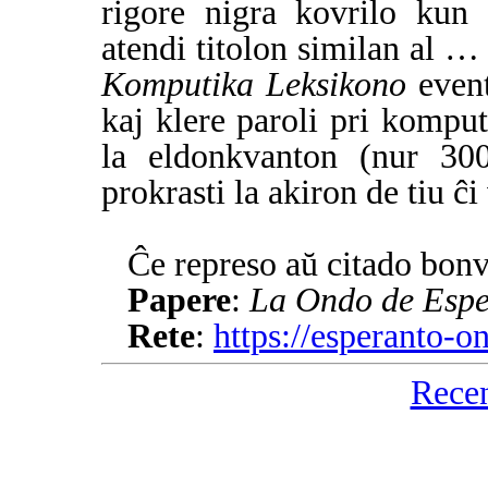
rigore nigra kovrilo kun 
atendi titolon similan al …
Komputika Leksikono
event
kaj klere paroli pri komput
la eldonkvanton (nur 300
prokrasti la akiron de tiu ĉi
Ĉe represo aŭ citado bonv
Papere
:
La Ondo de Espe
Rete
:
https://esperanto-
Rece