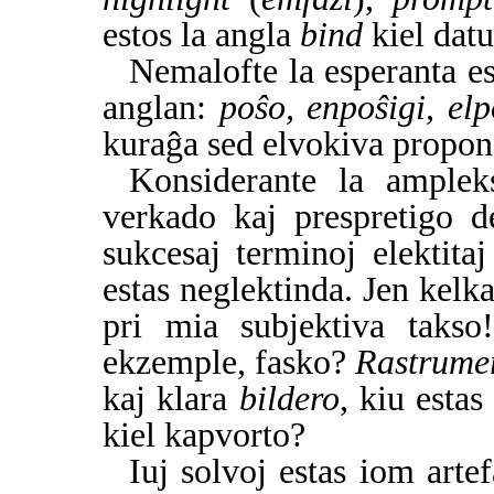
estos la angla
bind
kiel dat
Nemalofte la esperanta e
anglan:
poŝo, enpoŝigi, elp
kuraĝa sed elvokiva propon
Konsiderante la amplek
verkado kaj prespretigo d
sukcesaj terminoj elektita
estas neglektinda. Jen kel
pri mia subjektiva takso
ekzemple, fasko?
Rastrume
kaj klara
bildero
, kiu estas
kiel kapvorto?
Iuj solvoj estas iom art