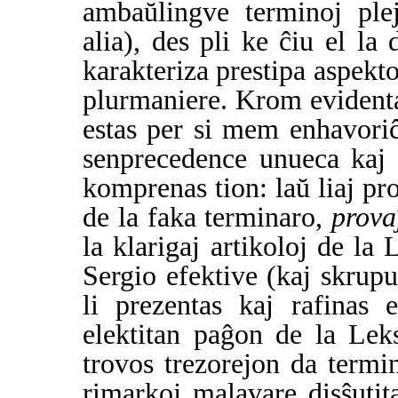
ambaŭlingve terminoj ple
alia), des pli ke ĉiu el la
karakteriza prestipa aspekto
plurmaniere. Krom evidenta
estas per si mem enhavoriĉ
senprecedence unueca kaj 
komprenas tion: laŭ liaj pro
de la faka terminaro,
prova
la klarigaj artikoloj de la
Sergio efektive (kaj skrup
li prezentas kaj rafinas 
elektitan paĝon de la Lek
trovos trezorejon da termino
rimarkoj malavare disŝutita