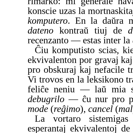
rimarko: mi ĝenerale hav
konscie uzas la mortnaskit
komputero
. En la daŭra m
dateno
kontraŭ tiuj de
d
recenzanto — estas inter la
Ĉiu komputisto scias, kie
ekvivalenton por gravaj kaj 
pro obskuraj kaj nefacile t
Vi trovos en la leksikono 
feliĉe neniu — laŭ mia 
debugrilo
— ĉu nur pro p
mode
(
reĝimo
),
cancel
(
mal
La vortaro sistemigas
esperantaj ekvivalentoj de