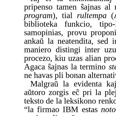
pripenso tamen ŝajnas al 
program
), tial
rultempa
(
biblioteka funkcio, tip
samopinias, provu proponi
ankaŭ la neatendita, sed i
maniero distingi inter uz
procezo, kiu uzas alian pro
Agaca ŝajnas la termino
st
ne havas pli bonan alternat
Malgraŭ la evidenta ka
aŭtoro zorgis eĉ pri la ple
teksto de la leksikono renk
“la firmao IBM estas
noto