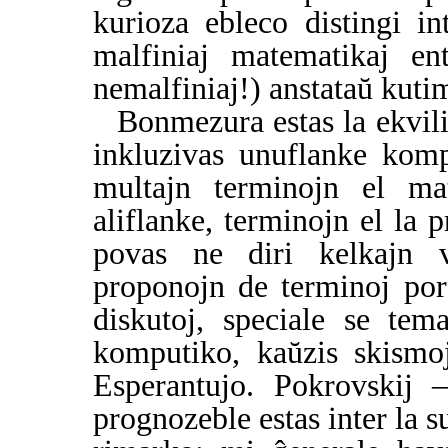
kurioza ebleco distingi int
malfiniaj matematikaj e
nemalfiniaj!) anstataŭ kutima
Bonmezura estas la ekvili
inkluzivas unuflanke komp
multajn terminojn el ma
aliflanke, terminojn el la
povas ne diri kelkajn 
proponojn de terminoj por
diskutoj, speciale se tem
komputiko, kaŭzis skismo
Esperantujo. Pokrovskij 
prognozeble estas inter la 