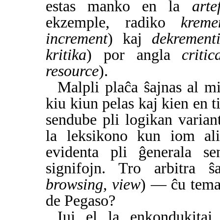
estas manko en la
arte
ekzemple, radiko
kreme
increment
) kaj
dekrement
kritika
) por angla
critic
resource
).
Malpli plaĉa ŝajnas al 
kiu kiun pelas kaj kien en 
sendube pli logikan varia
la leksikono kun iom ali
evidenta pli ĝenerala 
signifojn. Tro arbitra 
browsing, view
) — ĉu temas
de Pegaso?
Iuj el la enkondukitaj 