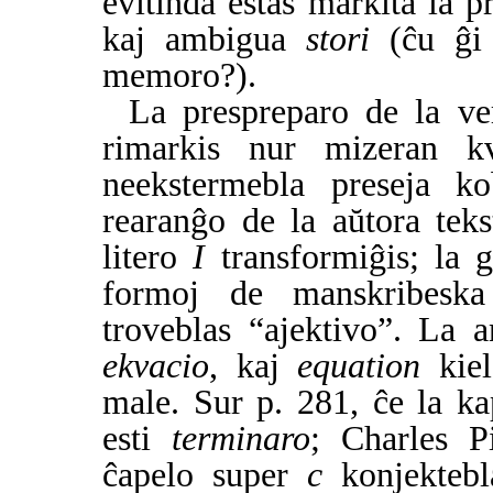
evitinda estas markita la 
kaj ambigua
stori
(ĉu ĝi 
memoro?).
La prespreparo de la ve
rimarkis nur mizeran kv
neekstermebla preseja k
rearanĝo de la aŭtora tek
litero
I
transformiĝis; la 
formoj de manskribesk
troveblas “ajektivo”. La 
ekvacio
, kaj
equation
kie
male. Sur p. 281, ĉe la k
esti
terminaro
; Charles P
ĉapelo super
c
konjektebl