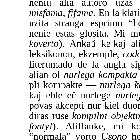
neniu alia aŭtoro uza
misfama
,
fifama
. En la kla
uzita stranga esprimo “ho
nenie estas glosita. Mi 
koverto
). Ankaŭ kelkaj a
leksikonon, ekzemple,
cod
literumado de la angla s
alian ol
nurlega kompakta 
pli kompakte —
nurlega k
kaj eble eĉ nurlege
nurl
povas akcepti nur kiel duo
diras ruse
kompilni objektn
fonty!
). Aliflanke, mi ko
“normala” vorto
Usono
he