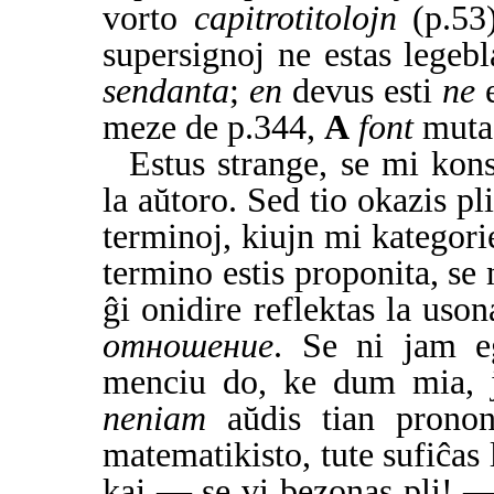
vorto
capitrotitolojn
(p.53)
supersignoj ne estas legebl
sendanta
;
en
devus esti
ne
meze de p.344,
A
font
mutac
Estus strange, se mi kon
la aŭtoro. Sed tio okazis pli
terminoj, kiujn mi katego
termino estis proponita, se 
ĝi onidire reflektas la us
отношение
. Se ni jam e
menciu do, ke dum mia, j
neniam
aŭdis tian prononc
matematikisto, tute sufiĉas
kaj — se vi bezonas pli! 