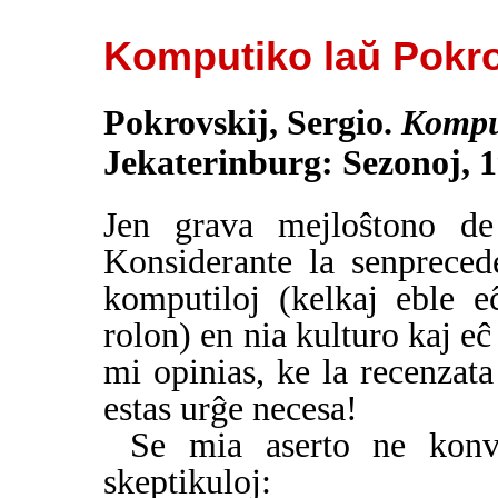
Komputiko laŭ Pokro
Pokrovskij, Sergio.
Kompu
Jekaterinburg: Sezonoj, 
Jen grava mejloŝtono de 
Konsiderante la senpreced
komputiloj (kelkaj eble e
rolon) en nia kulturo kaj e
mi opinias, ke la recenzata
estas urĝe necesa!
Se mia aserto ne konvi
skeptikuloj: