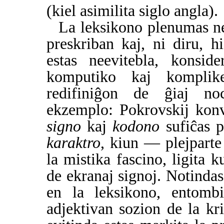
(kiel asimilita siglo angla).
La leksikono plenumas ne
preskriban kaj, ni diru, h
estas neevitebla, konsid
komputiko kaj komplike
redifiniĝon de ĝiaj noc
ekzemplo: Pokrovskij konvi
signo
kaj
kodono
sufiĉas p
karaktro
, kiun — plejparte
la mistika fascino, ligita
de ekranaj signoj. Notinda
en la leksikono, entom
adjektivan sozion de la kr