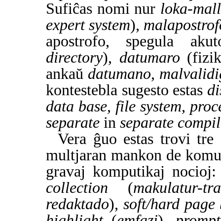
Sufiĉas nomi nur
loka-mal
expert system
),
malapostrof
apostrofo, spegula aku
directory
),
datumaro
(fizik
ankaŭ
datumano
,
malvalidi
kontestebla sugesto estas
di
data base, file system, proc
separate
in
separate compil
Vera ĝuo estas trovi tre
multjaran mankon de komune
gravaj komputikaj nocioj
collection
(
makulatur-t
redaktado
),
soft/hard page
highlight
(
emfazi
),
prompt