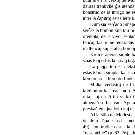
kutime en la verkoj de Mod
daŭras trankvile ĝis atenda
konstruo de la intrigo ne e
inter la ĉapitroj estas lert
Dum sia serĉado Sinapov 
serĉas la homon kun kiu ni 
ofenditaj de la vivo, sent
feliĉaj, kial ni ne renkonta
malfeliĉaj kaj la aliaj homo
Krome aperas simile ban
scias kiaj estos la novaj ta
La plejparto de la teks
estas klaraj, simplaj kaj fa
kompreno la libro do funkci
Multaj verkistoj de fi
kredindon kaj realismon. Al
ofta, kaj en ĉi tiu verko
almenaŭ sud-slavan. Aperas 
preskaŭ en ajna loko kaj t
Al la stilo de Modest a
detalojn. Tipa estas lia me
49). Jam tradicia estas la 
“nesenteble” (p. 63, 76), k