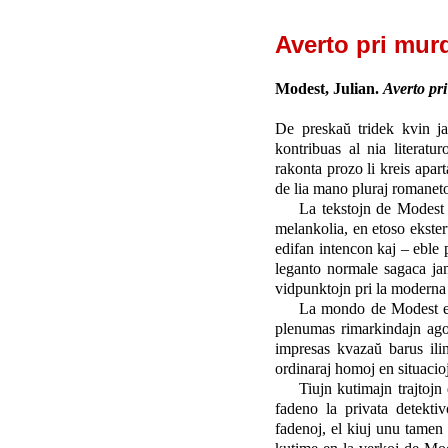
Averto pri mur
Modest, Julian.
Averto pr
De preskaŭ tridek kvin j
kontribuas al nia literatur
rakonta prozo li kreis apa
de lia mano pluraj romaneto
La tekstojn de Modest 
melankolia, en etoso ekste
edifan intencon kaj – eble p
leganto normale sagaca ja
vidpunktojn pri la moderna
La mondo de Modest est
plenumas rimarkindajn agojn
impresas kvazaŭ barus ilin
ordinaraj homoj en situacioj
Tiujn kutimajn trajtojn
fadeno la privata detekti
fadenoj, el kiuj unu tamen n