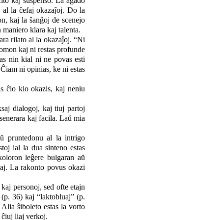
cito kaj suspenso. La agado
 al la ĉefaj okazaĵoj. Do la
on, kaj la ŝanĝoj de scenejo
n maniero klara kaj talenta.
ra rilato al la okazaĵoj. “Ni
homon kaj ni restas profunde
s nin kial ni ne povas esti
 Ĉiam ni opinias, ke ni estas
s ĉio kio okazis, kaj neniu
j dialogoj, kaj tiuj partoj
 senerara kaj facila. Laŭ mia
aŭ pruntedonu al la intrigo
toj ial la dua sinteno estas
koloron leĝere bulgaran aŭ
izaj. La rakonto povus okazi
kaj personoj, sed ofte etajn
(p. 36) kaj “laktobluaj” (p.
Alia ŝiboleto estas la vorto
iuj liaj verkoj.