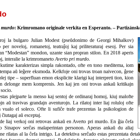
do
i murdo
: Krimromano originale verkita en Esperanto. – Partizánske
aroj la bulgaro Julian Modest (pseŭdonimo de Georgi Mihalkov)
o per noveloj, romanetoj, teatraĵoj kaj priliteraturaj eseoj. Per sia
rtan “Modestan” mondon, uzante sian propran stilon. En 2018 aperis
j, interalie la krimromaneto
Averto pri murdo.
kutime karakterizas simpla rakontado, ofte en tono meditema, iom
rtempa aŭ leĝere eksmoda. Kelkfoje oni trovas troan naivecon, ĝene
lej tipe – superfluan emon eksplicite klarigi kaj interpreti tion, kion
m delonge mem komprenis. Jen kaj jen oni trovas ankaŭ kritikajn
 socio.
as plejparte la menso kaj sentoj de ordinaraj homoj, kiuj malofte
 aŭ travivas grandajn aventurojn. La rilatoj inter liaj roluloj ofte
 vualo el soleco. Ofte li sufiĉe trafe prezentas la psikologion de
 ĉiutagaj aŭ esceptaj.
 de liaj verkoj oni retrovas ankaŭ en Averto pri murdo. En ĝia ĉefa
vo Sinapov serĉas malaperintan personon. Aperas ankaŭ du aliaj
e rilatas al la ĉefa intrigo. La detektiva serĉado estas prezentata deta