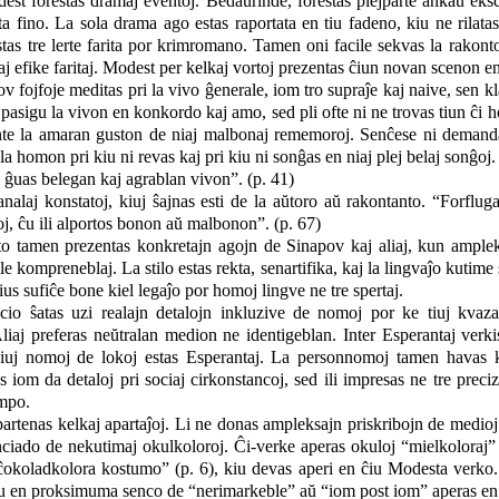
est forestas dramaj eventoj. Bedaŭrinde, forestas plejparte ankaŭ eks
ta fino. La sola drama ago estas raportata en tiu fadeno, kiu ne rilatas
stas tre lerte farita por krimromano. Tamen oni facile sekvas la rakont
e kaj efike faritaj. Modest per kelkaj vortoj prezentas ĉiun novan scenon e
fojfoje meditas pri la vivo ĝenerale, iom tro supraĵe kaj naive, sen kla
pasigu la vivon en konkordo kaj amo, sed pli ofte ni ne trovas tiun ĉi 
ante la amaran guston de niaj malbonaj rememoroj. Senĉese ni demanda
s la homon pri kiu ni revas kaj pri kiu ni sonĝas en niaj plej belaj sonĝoj.
j ĝuas belegan kaj agrablan vivon”. (p. 41)
alaj konstatoj, kiuj ŝajnas esti de la aŭtoro aŭ rakontanto. “Forfluga
goj, ĉu ili alportos bonon aŭ malbonon”. (p. 67)
to tamen prezentas konkretajn agojn de Sinapov kaj aliaj, kun ampleksa
cile kompreneblaj. La stilo estas rekta, senartifika, kaj la lingvaĵo kutime
us sufiĉe bone kiel legaĵo por homoj lingve ne tre spertaj.
kcio ŝatas uzi realajn detalojn inkluzive de nomoj por ke tiuj kvaz
iaj preferas neŭtralan medion ne identigeblan. Inter Esperantaj verkis
 ĉiuj nomoj de lokoj estas Esperantaj. La personnomoj tamen havas 
iom da detaloj pri sociaj cirkonstancoj, sed ili impresas ne tre prec
empo.
partenas kelkaj apartaĵoj. Li ne donas ampleksajn priskribojn de medioj 
nciado de nekutimaj okulkoloroj. Ĉi-verke aperas okuloj “mielkoloraj” 
“ĉokoladkolora kostumo” (p. 6), kiu devas aperi en ĉiu Modesta verko. 
iu en proksimuma senco de “nerimarkeble” aŭ “iom post iom” aperas en ĉ