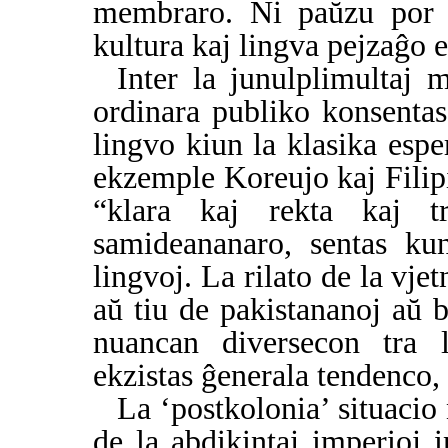
membraro. Ni paŭzu por r
kultura kaj lingva pejzaĝo en
Inter la junulplimultaj 
ordinara publiko konsentas
lingvo kiun la klasika esp
ekzemple Koreujo kaj Filipi
“klara kaj rekta kaj tr
samideananaro, sentas kun
lingvoj. La rilato de la vje
aŭ tiu de pakistananoj aŭ b
nuancan diversecon tra l
ekzistas ĝenerala tendenco, 
La ‘postkolonia’ situacio 
de la abdikintaj imperioj i