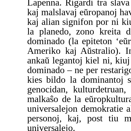
Lapenna. Rigardi tra slava
kaj malslavaj eŭropanoj ha
kaj alian signifon por ni ki
la planedo, zono kreita d
dominado (la epiteton ‘eŭr
Ameriko kaj Aŭstralio). I
ankaŭ legantoj kiel ni, kiuj
dominado – ne per restarigo
kies bildo la dominantoj s
genocidan, kulturdetruan
malkaŝo de la eŭropkultur
universalejon demokratie ak
personoj, kaj, post tiu 
universalejo.