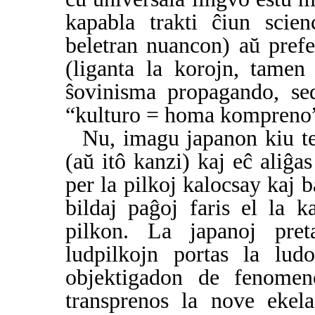
kapabla trakti ĉiun scien
beletran nuancon) aŭ prefe
(liganta la korojn, tamen
ŝovinisma propagando, sed
“kulturo = homa kompreno”
Nu, imagu japanon kiu te
(aŭ itô kanzi) kaj eĉ aliĝa
per la pilkoj kalocsay kaj b
bildaj paĝoj faris el la 
pilkon. La japanoj pret
ludpilkojn portas la lud
objektigadon de fenomen
transprenos la nove ekel