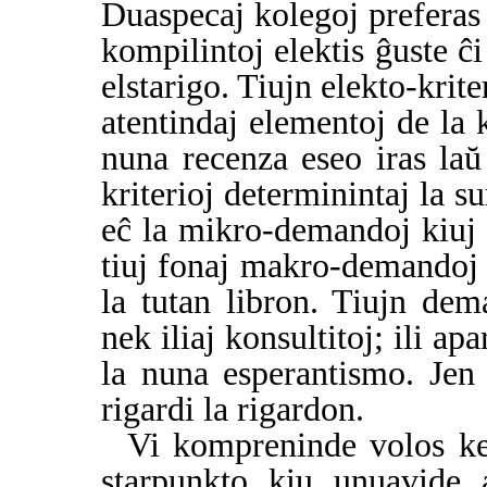
Duaspecaj kolegoj preferas k
kompilintoj elektis ĝuste ĉ
elstarigo. Tiujn elekto-krite
atentindaj elementoj de la 
nuna recenza eseo iras laŭ
kriterioj determinintaj la 
eĉ la mikro-demandoj kiuj 
tiuj fonaj makro-demandoj 
la tutan libron. Tiujn dem
nek iliaj konsultitoj; ili ap
la nuna esperantismo. Jen
rigardi la rigardon.
Vi kompreninde volos ke 
starpunkto kiu unuavide a