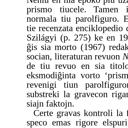
prismo tiucele. Tamen i
normala tiu parolfiguro. 
tie recenzata enciklopedio 
Szilágyi (p. 275) ke en 19
ĝis sia morto (1967) redak
socian, literaturan revuon
N
de tiu revuo en sia titol
eksmodiĝinta vorto ‘prism
revenigi tiun parolfigur
substreki la gravecon riga
siajn faktojn.
Certe gravas kontroli la
speco emas rigore elspuri