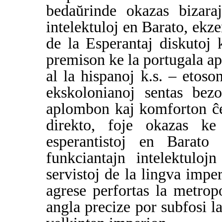
bedaŭrinde okazas bizara
intelektuloj en Barato, ekze
de la Esperantaj diskutoj 
premison ke la portugala apa
al la hispanoj k.s. – etos
ekskolonianoj sentas bezo
aplombon kaj komforton ĉe
direkto, foje okazas ke 
esperantistoj en Barato 
funkciantajn intelektuloj
servistoj de la lingva impe
agrese perfortas la metro
angla precize por subfosi l