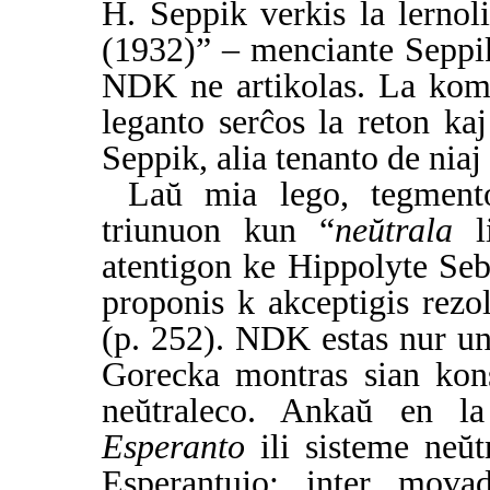
H. Seppik verkis la lerno
(1932)” – menciante Seppik
NDK ne artikolas. La komp
leganto serĉos la reton ka
Seppik, alia tenanto de niaj
Laŭ mia lego, tegmen
triunuon kun “
neŭtrala
li
atentigon ke Hippolyte Se
proponis k akceptigis rezo
(p. 252). NDK estas nur un
Gorecka montras sian kons
neŭtraleco. Ankaŭ en 
Esperanto
ili sisteme neŭtr
Esperantujo; inter movad