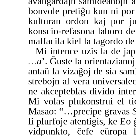
avangardajn samideanojn ap
bonvole pretiĝu kun ni po
kulturan ordon kaj por j
konscio-refasona laboro d
malfacila kiel la tagordo de
Mi intence uzis la de ja
…u
’. Ĝuste la orientazianoj
antaŭ la vizaĝoj de sia sa
strebojn al vera universale
ne akcepteblas divido inte
Mi volas plukonstrui el 
Masao: “…precipe gravas
li plurfoje atentigis, ke Eo 
vidpunkto, ĉefe eŭropa 