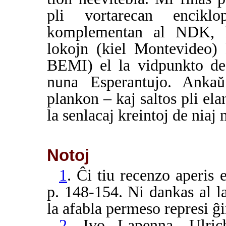
pli vortarecan encikl
komplementan al NDK, ki
lokojn (kiel Montevideo) k
BEMI) el la vidpunkto de 
nuna Esperantujo. Ankaŭ
plankon – kaj saltos pli el
la senlacaj kreintoj de niaj
Notoj
1
. Ĉi tiu recenzo aperis
p. 148-154. Ni dankas al la
la afabla permeso represi ĝ
2
. Ivo Lapenna, Ulric