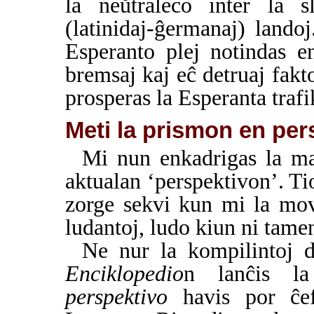
la neŭtraleco inter la s
(latinidaj-ĝermanaj) lando
Esperanto plej notindas e
bremsaj kaj eĉ detruaj fakt
prosperas la Esperanta trafi
Meti la prismon en per
Mi nun enkadrigas la ma
aktualan ‘perspektivon’. Ti
zorge sekvi kun mi la mov
ludantoj, ludo kiun ni tamen
Ne nur la kompilintoj 
Enciklopedio
n lanĉis l
perspektivo
havis por ĉef