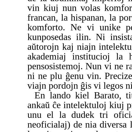
vin kiuj nun volas komfor
francan, la hispanan, la por
komforto. Ne vi unike po
kunposedas ilin. Ni insis
aŭtorojn kaj niajn intelektu
akademiaj institucioj la
pensosistemoj. Nun vi ne raj
ni ne plu ĝenu vin. Preciz
viajn pordojn ĝis vi legos n
En lando kiel Barato, t
ankaŭ ĉe intelektuloj kiuj 
unu el la dudek tri ofici
neoficialaj) de nia diversa l