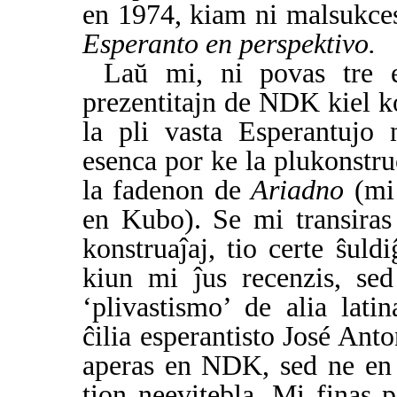
en 1974, kiam ni malsukcesi
Esperanto en perspektivo.
Laŭ mi, ni povas tre ef
prezentitajn de NDK kiel k
la pli vasta Esperantujo 
esenca por ke la plukonstr
la fadenon de
Ariadno
(mi 
en Kubo). Se mi transiras 
konstruaĵaj, tio certe ŝuld
kiun mi ĵus recenzis, se
‘plivastismo’ de alia lat
ĉilia esperantisto José Ant
aperas en NDK, sed ne en g
tion neevitebla. Mi finas 