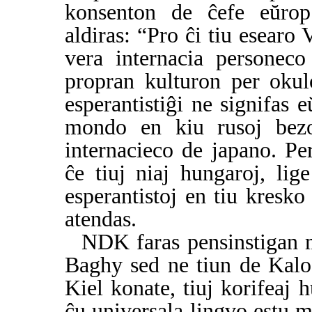
konsenton de ĉefe eŭrop
aldiras: “Pro ĉi tiu esearo
vera internacia personeco
propran kulturon per okulo
esperantistiĝi ne signifas 
mondo en kiu rusoj bezo
internacieco de japano. P
ĉe tiuj niaj hungaroj, lig
esperantistoj en tiu kresk
atendas.
NDK faras pensinstigan 
Baghy sed ne tiun de Kaloc
Kiel konate, tiuj korifeaj 
ĉu universala lingvo estu