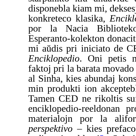
disponebla kiam mi, deksesj
konkreteco klasika,
Encikl
por la Nacia Bibliotek
Esperanto-kolekton donaci
mi aŭdis pri iniciato de 
Enciklopedio
. Oni petis m
faktoj pri la barata movado 
al Sinha, kies abundaj kons
min produkti ion akceptebl
Tamen CED ne rikoltis sufi
enciklopedio-reeldonan pr
materialojn por la ali
perspektivo
– kies prefaco