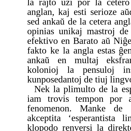
la rajto uzi por la ceter
anglan, kaj esti serioze a
sed ankaŭ de la cetera angl
opinias unikaj mastroj de
efektivo en Barato aŭ Niĝ
fakto ke la angla estas ĝ
ankaŭ en multaj eksfranc
kolonioj la pensuloj ins
kunposedantoj de tiuj lingv
Nek la plimulto de la espe
iam trovis tempon por at
fenomenon. Manke de fu
akceptita ‘esperantista l
klopodo renversi la direkt