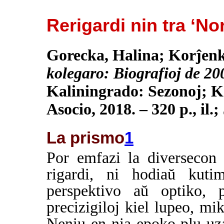
Rerigardi nin tra ‘N
Gorecka, Halina; Korĵenk
kolegaro: Biografioj de 20
Kaliningrado: Sezonoj; K
Asocio, 2018. – 320 p., il.
La prismo
1
Por emfazi la diversecon 
rigardi, ni hodiaŭ kuti
perspektivo aŭ optiko, 
precizigiloj kiel lupeo, mi
Neniu en nia epoko plu uz