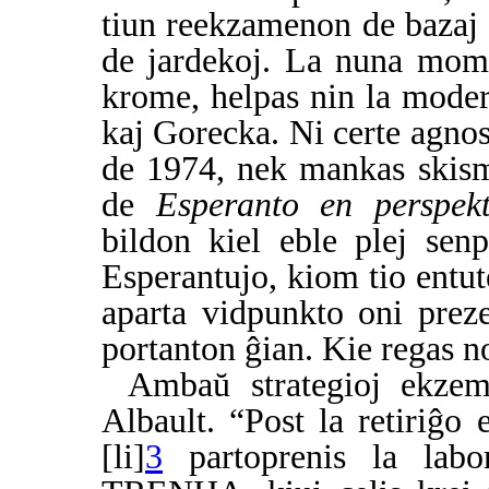
tiun reekzamenon de bazaj 
de jardekoj. La nuna mome
krome, helpas nin la moder
kaj Gorecka. Ni certe agnos
de 1974, nek mankas skis
de
Esperanto en perspekt
bildon kiel eble plej senp
Esperantujo, kiom tio entut
aparta vidpunkto oni prez
portanton ĝian. Kie regas no
Ambaŭ strategioj ekzem
Albault. “Post la retiriĝo
[li]
3
partoprenis la lab