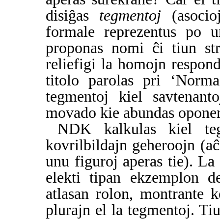
disiĝas
tegmentoj
(asocio
formale reprezentus po u
proponas nomi ĉi tiun s
reliefigi la homojn respon
titolo parolas pri ‘Norm
tegmentoj kiel savtenan
movado kie abundas opone
NDK kalkulas kiel teg
kovrilbildajn geheroojn (aĉ
unu figuroj aperas tie). La
elekti tipan ekzemplon de
atlasan rolon, montrante k
plurajn el la tegmentoj. T