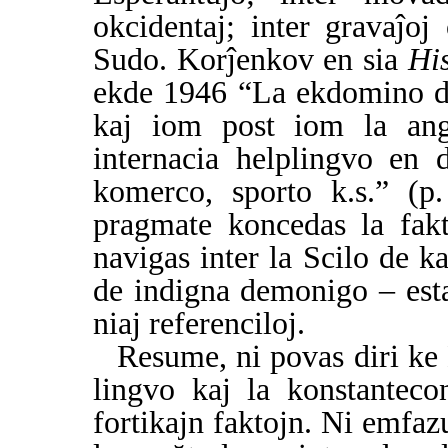
okcidentaj; inter gravaĵo
Sudo. Korĵenkov en sia
Hi
ekde 1946 “La ekdomino d
kaj iom post iom la angl
internacia helplingvo en 
komerco, sporto k.s.” (p
pragmate koncedas la fak
navigas inter la Scilo de k
de indigna demonigo – est
niaj referenciloj.
Resume, ni povas diri ke
lingvo kaj la konstantecon
fortikajn faktojn. Ni emfaz