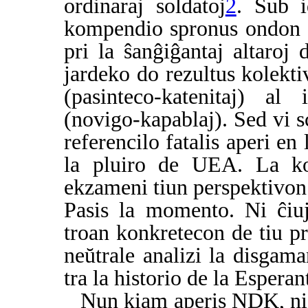
ordinaraj soldatoj
2
. Sub i
kompendio spronus ondon d
pri la ŝanĝiĝantaj altaroj 
jardeko do rezultus kolekti
(pasinteco-katenitaj) al
(novigo-kapablaj). Sed vi sc
referencilo fatalis aperi e
la pluiro de UEA. La ko
ekzameni tiun perspektivon t
Pasis la momento. Ni ĉiuj
troan konkretecon de tiu p
neŭtrale analizi la disgam
tra la historio de la Esper
Nun kiam aperis NDK, ni 