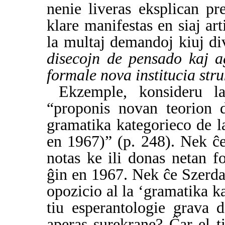
nenie liveras eksplican pr
klare manifestas en siaj art
la multaj demandoj kiuj di
disecojn de pensado kaj ag
formale nova institucia stru
Ekzemple, konsideru l
“proponis novan teorion d
gramatika kategorieco de l
en 1967)” (p. 248). Nek ĉ
notas ke ili donas netan f
ĝin en 1967. Nek ĉe Szerdah
opozicio al la ‘gramatika ka
tiu esperantologie grava d
aperas surekrane? Ĉar el t