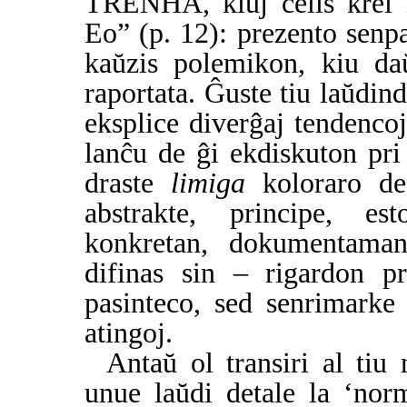
TRENHA, kiuj celis krei 
Eo” (p. 12): prezento senpa
kaŭzis polemikon, kiu daŭ
raportata. Ĝuste tiu laŭdin
eksplice diverĝaj tendenco
lanĉu de ĝi ekdiskuton pri 
draste
limiga
koloraro de
abstrakte, principe, est
konkretan, dokumentaman
difinas sin – rigardon pr
pasinteco, sed senrimarke 
atingoj.
Antaŭ ol transiri al tiu
unue laŭdi detale la ‘n