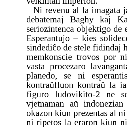
velkintan imperion.
Ni revenu al la imagata j
debatemaj Baghy kaj Ka
seriozintenca objektigo de 
Esperantujo – kies solidec
sindediĉo de stele fidinda
memkonscie trovos por ni
vasta procezaro lavangant
planedo, se ni esperanti
kontraŭfluon kontraŭ la i
figuro ludovikito-2 ne sc
vjetnaman aŭ indonezian
okazon kiun prezentas al ni
ni ripetos la eraron kiun n