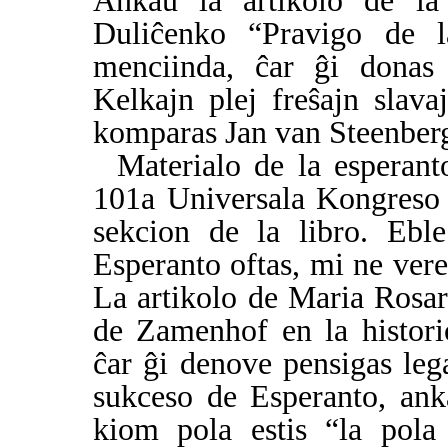
Ankaŭ la artikolo de la 
Duliĉenko “Pravigo de la 
menciinda, ĉar ĝi donas 
Kelkajn plej freŝajn slava
komparas Jan van Steenber
Materialo de la esperant
101a Universala Kongreso 
sekcion de la libro. Eble
Esperanto oftas, mi ne vere 
La artikolo de Maria Rosar
de Zamenhof en la histori
ĉar ĝi denove pensigas lega
sukceso de Esperanto, ank
kiom pola estis “la pola 