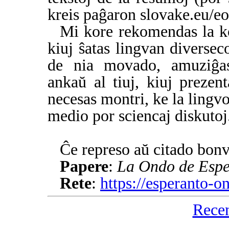
kreis paĝaron slovake.eu/eo,
Mi kore rekomendas la 
kiuj ŝatas lingvan diverseco
de nia movado, amuziĝas 
ankaŭ al tiuj, kiuj prezen
necesas montri, ke la lingvo
medio por sciencaj diskutoj
Ĉe represo aŭ citado bonv
Papere
:
La Ondo de Espe
Rete
:
https://esperanto-o
Rece