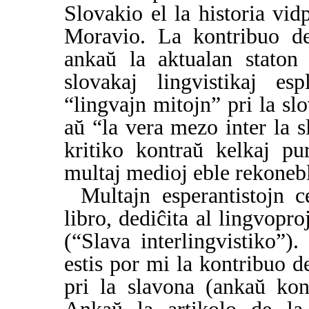
Slovakio el la historia vi
Moravio. La kontribuo de
ankaŭ la aktualan staton
slovakaj lingvistikaj es
“lingvajn mitojn” pri la slo
aŭ “la vera mezo inter la s
kritiko kontraŭ kelkaj pur
multaj medioj eble rekoneb
Multajn esperantistojn c
libro, dediĉita al lingvoproj
(“Slava interlingvistiko”).
estis por mi la kontribuo d
pri la slavona (ankaŭ kon