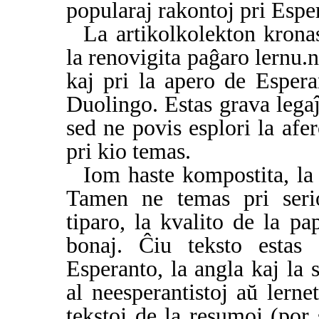
popularaj rakontoj pri Espe
La artikolkolekton kronas
la renovigita paĝaro lernu.n
kaj pri la apero de Espera
Duolingo. Estas grava legaĵo
sed ne povis esplori la afe
pri kio temas.
Iom haste kompostita, la
Tamen ne temas pri serio
tiparo, la kvalito de la pa
bonaj. Ĉiu teksto estas
Esperanto, la angla kaj la 
al neesperantistoj aŭ lerne
tekstoj de la resumoj (por