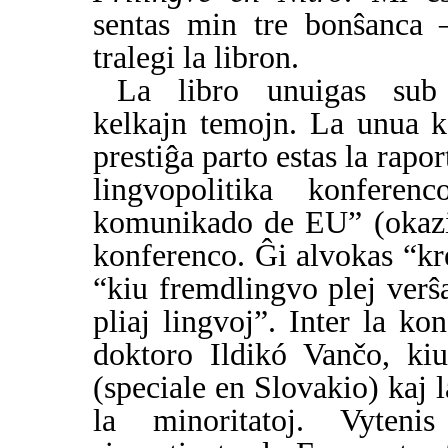
sentas min tre bonŝanca 
tralegi la libron.
La libro unuigas sub
kelkajn temojn. La unua ka
prestiĝa parto estas la raport
lingvopolitika konferen
komunikado de EU” (okazis
konferenco. Ĝi alvokas “kre
“kiu fremdlingvo plej verŝ
pliaj lingvoj”. Inter la ko
doktoro Ildikó Vančo, kiu
(speciale en Slovakio) kaj l
la minoritatoj. Vytenis