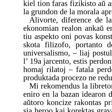
kiel tion faras fizikisto aŭ
la grundon de la morala apr
Alivorte, diference de l
ekonomian realon ankaŭ e
tiu aspekto oni povas kons
skota filizofo, portanto 
universalismo, – liaj postul
l’ 19a jarcento, estis perdo
homaj rilatoj – fatala per
produktada procezo ne redu
Mi rekomendus la libreto
eniro en la bazan idearon 
aŭtoro koncize rakontas pri
sia heroo kaj korektas grav