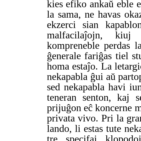
kies efiko ankaŭ eble 
la sama, ne havas oka
ekzerci sian kapablo
malfacilaĵojn, kiu
kompreneble perdas la
ĝenerale fariĝas tiel st
homa estaĵo. La letargi
nekapabla ĝui aŭ parto
sed nekapabla havi iu
teneran senton, kaj s
prijuĝon eĉ koncerne m
privata vivo. Pri la gra
lando, li estas tute nek
tre specifaj klopodo