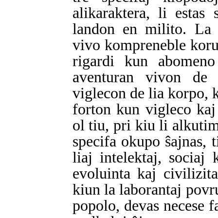
alikaraktera, li esta
landon en milito. La 
vivo kompreneble korup
rigardi kun abomeno 
aventuran vivon de 
viglecon de lia korpo, k
forton kun vigleco kaj
ol tiu, pri kiu li alkuti
specifa okupo ŝajnas, ti
liaj intelektaj, sociaj
evoluinta kaj civilizit
kiun la laborantaj povru
popolo, devas necese fa