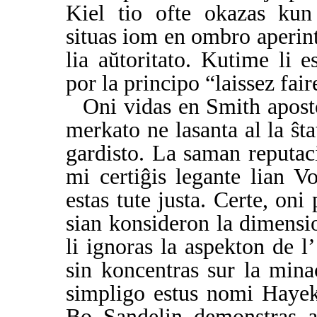
Kiel tio ofte okazas kun 
situas iom en ombro aperint
lia aŭtoritato. Kutime li e
por la principo “laissez fair
Oni vidas en Smith apost
merkato ne lasanta al la ŝta
gardisto. La saman reputac
mi certiĝis legante lian V
estas tute justa. Certe, on
sian konsideron la dimension
li ignoras la aspekton de l
sin koncentras sur la mina
simpligo estus nomi Hayek
Bo Sandelin demonstras a