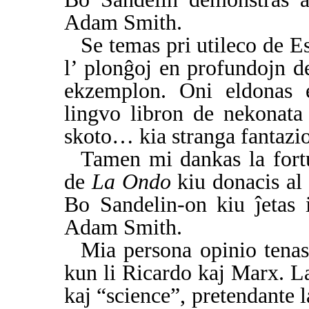
Adam Smith.
Se temas pri utileco de E
l’ plonĝoj en profundojn de
ekzemplon. Oni eldonas 
lingvo libron de nekonata
skoto… kia stranga fantazio
Tamen mi dankas la fortu
de
La Ondo
kiu donacis al 
Bo Sandelin-on kiu ĵetas 
Adam Smith.
Mia persona opinio tenas
kun li Ricardo kaj Marx. La
kaj “science”, pretendante 