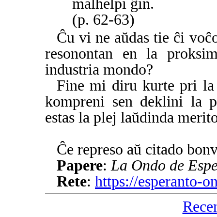
malhelpi ĝin.
(p. 62-63)
Ĉu vi ne aŭdas tie ĉi voĉ
resonontan en la proksim
industria mondo?
Fine mi diru kurte pri la
kompreni sen deklini la p
estas la plej laŭdinda merito
Ĉe represo aŭ citado bonv
Papere
:
La Ondo de Espe
Rete
:
https://esperanto-
Rece