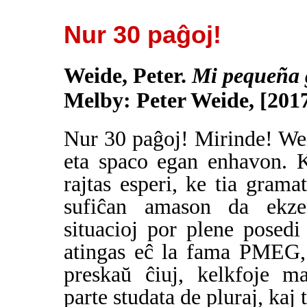
Nur 30 paĝoj!
Weide, Peter.
Mi pequeña 
Melby: Peter Weide, [2017
Nur 30 paĝoj! Mirinde! Wei
eta spaco egan enhavon. 
rajtas esperi, ke tia gram
sufiĉan amason da ekze
situacioj por plene posedi
atingas eĉ la fama PMEG, 
preskaŭ ĉiuj, kelkfoje ma
parte studata de pluraj, kaj 