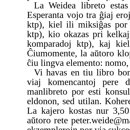
La Weidea libreto estas
Esperanta vojo tra ĝiaj eroj
ktp), kiel ili miksiĝas por
ktp), kio okazas pri kelkaj
komparadoj ktp), kaj kiel 
Ĉiumomente, la aŭtoro klo
ĉiu lingva elemento: nomo, 
Vi havas en tiu libro bo
viaj komencantoj pere d
manlibreto por esti konsu
eldonon, sed utilan. Koher
La kajero kostas nur 3,50
aŭtoro rete peter.weide@m
ekzemplerojn por via sukces