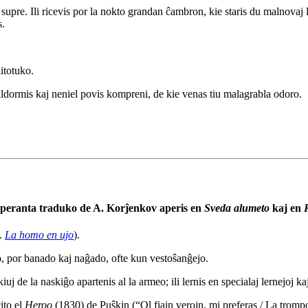
 supre. Ili ricevis por la nokto grandan ĉambron, kie staris du malnovaj li
s.
itotuko.
aldormis kaj neniel povis kompreni, de kie venas tiu malagrabla odoro.
peranta traduko de A. Korĵenkov aperis en
Sveda alumeto
kaj en
d.
La homo en ujo
).
o, por banado kaj naĝado, ofte kun vestoŝanĝejo.
uj de la naskiĝo apartenis al la armeo; ili lernis en specialaj lernejoj ka
ito el
Heroo
(1830) de Puŝkin (“Ol fiajn verojn, mi preferas / La trom