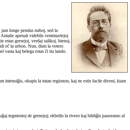
e jam longe pendas nuboj, sed la
a. Antaŭe apenaŭ videblis ventmuelejoj
e estas gresejoj, verdaj salikoj, bienoj,
vidi eĉ la urbon. Nun, dum la vetero
el vasta kaj belega estas ĉi tiu lando.
intensiĝis, okupis la tutan regionon, kaj ne estis facile diveni, kiam
ruĝaj tegmentoj de grenejoj; ekbrilis la rivero kaj bildiĝis panoramo al