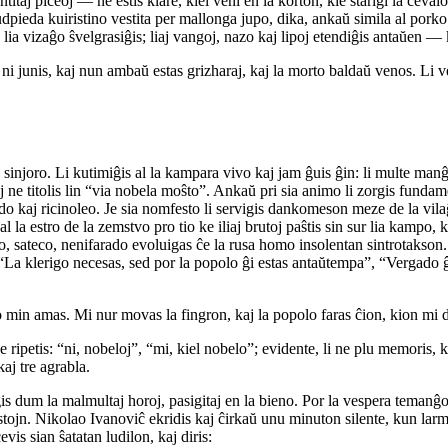
ntitaj piceoj — ne estis klare, kiel veni en la korton, kie starigi la ĉeval
nudpieda kuiristino vestita per mallonga jupo, dika, ankaŭ simila al porko
is, lia vizaĝo ŝvelgrasiĝis; liaj vangoj, nazo kaj lipoj etendiĝis antaŭen —
m ni junis, kaj nun ambaŭ estas grizharaj, kaj la morto baldaŭ venos. Li 
o, sinjoro. Li kutimiĝis al la kampara vivo kaj jam ĝuis ĝin: li multe man
 titolis lin “via nobela moŝto”. Ankaŭ pri sia animo li zorgis fundament
o kaj ricinoleo. Je sia nomfesto li servigis dankomeson meze de la vilaĝo
 la estro de la zemstvo pro tio ke iliaj brutoj paŝtis sin sur lia kampo, ka
ivo, sateco, nenifarado evoluigas ĉe la rusa homo insolentan sintrotakson
“La klerigo necesas, sed por la popolo ĝi estas antaŭtempa”, “Vergado ĝen
 min amas. Mi nur movas la fingron, kaj la popolo faras ĉion, kion mi d
 ripetis: “ni, nobeloj”, “mi, kiel nobelo”; evidente, li ne plu memoris, 
aj tre agrabla.
ĝis dum la malmultaj horoj, pasigitaj en la bieno. Por la vespera temanĝo 
bustojn. Nikolao Ivanoviĉ ekridis kaj ĉirkaŭ unu minuton silente, kun larmo
vis sian ŝatatan ludilon, kaj diris: