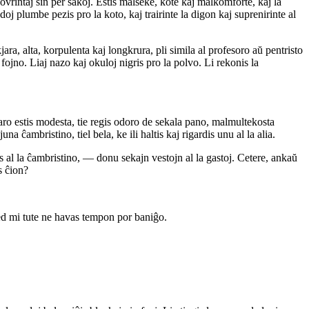
kovrintaj sin per sakoj. Estis malseke, kote kaj malkomforte, kaj la
 plumbe pezis pro la koto, kaj trairinte la digon kaj suprenirinte al
jara, alta, korpulenta kaj longkrura, pli simila al profesoro aŭ pentristo
fojno. Liaj nazo kaj okuloj nigris pro la polvo. Li rekonis la
ro estis modesta, tie regis odoro de sekala pano, malmultekosta
 ĉambristino, tiel bela, ke ili haltis kaj rigardis unu al la alia.
s al la ĉambristino, — donu sekajn vestojn al la gastoj. Cetere, ankaŭ
s ĉion?
sed mi tute ne havas tempon por baniĝo.