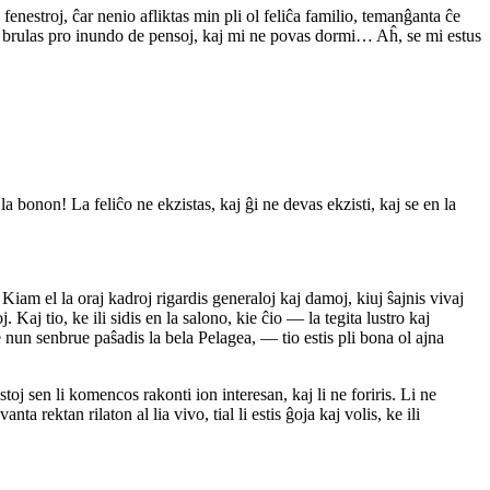
fenestroj, ĉar nenio afliktas min pli ol feliĉa familio, temanĝanta ĉe
po brulas pro inundo de pensoj, kaj mi ne povas dormi… Aĥ, se mi estus
 bonon! La feliĉo ne ekzistas, kaj ĝi ne devas ekzisti, kaj se en la
Kiam el la oraj kadroj rigardis generaloj kaj damoj, kiuj ŝajnis vivaj
. Kaj tio, ke ili sidis en la salono, kie ĉio — la tegita lustro kaj
tie nun senbrue paŝadis la bela Pelagea, — tio estis pli bona ol ajna
stoj sen li komencos rakonti ion interesan, kaj li ne foriris. Li ne
a rektan rilaton al lia vivo, tial li estis ĝoja kaj volis, ke ili