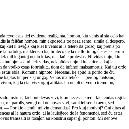
da revo estis tiel evidente realiĝanta, homon, kiu venis al sia celo kaj
idis la feliĉan homon, min ekposedis tre peza sento, simila al despero.
iel li leviĝis kaj kiel li venis al la telero da grosoj kaj prenis po
la fortuloj, malklereco kaj bruteco de la malfortuloj, ĉie estas terura
k mil loĝantoj neniu krias, nek laŭte protestas. Ni vidas tiujn, kiuj
imulojn; sed ni nek vidas, nek aŭdas tiujn, kiuj suferas, kaj la
iom da vodko estas fortrinkita, tiom da infanoj malsatmortis. Kaj tiu ordo
ĉo ne estus ebla. Komuna hipnoto. Necesas, ke apud la pordo de ĉiu
rue kaptos lin per siaj ungoj. Venos malfeliĉo — perdoj, malsanoj,
vivon, kaj la etaj vivzorgoj afliktas lin ne pli ol vento tremolon, —
 instruis, kiel oni devas vivi, kion necesas kredi, kiel endas regi la
a, mi parolis, sen ĝi oni ne povas vivi, samkiel sen la aero, sed
in. — Por kio atendi, mi vin demandas? Pro kiuj motivoj? Oni diras al
rencas al la natura ordo, al la laŭleĝeco de la fenomenoj, sed ĉu estas
povus transsalti la fosaĵon aŭ konstrui super ĝi ponton. Mi denove