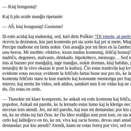
— Kiaj bongustaj!
Kaj li plu avide manĝis ripetante:
— Aĥ, kiaj bongustaj! Gustumu!
Ili estis acidaj kaj malmolaj, sed, kiel diris Puŝkin:
“Ol verojn, ni pref
ricevis la deziraton, kiu jam kontentis pri sia sorto kaj pri si mem. M
Precipe malbone mi fartis nokte. Oni aranĝis por mi liton en la ĉambro a
unu beron. Mi meditis: efektive, kiom multas kontentaj, feliĉaj homoj! 
malriĉo, degenero, malvasto, drinkado, hipokriteco, mensogo… Sed malgra
iras al bazaro por manĝaĵoj, tage manĝas, nokte dormas, kiuj babilas, g
teruraĵoj de la vivo okazas ie post la kulisoj. Ĉio estas trankvila kaj k
evidente estas necesa; evidente la feliĉulo fartas bone nur pro tio, ke 
kontenta feliĉulo staru iu kun martelo kaj konstante memorigu per frapa
mizero, kaj neniu lin vidos, nek aŭdos, samkiel nun li ne vidas kaj ne 
do, ĉio estas en ordo.
— Tiunokte mi klare komprenis, ke ankaŭ mi estis kontenta kaj feliĉa,
popolon. Ankaŭ mi parolis, ke la lernado estas lumo kaj la klerigo nece
necesas iom atendi. Jes, mi tiel parolis, kaj nun mi demandas: por ki
mi, ke ne eblas tuj fari ĉion, ke ĉiu ideo realiĝas iom post iom, en sia 
ordo kaj laŭleĝeco en tio, ke mi, viva kaj racia homo, devas stari ant
demandas: por kio atendi? Atendi, kiam ne estas fortoj por vivi, sed es