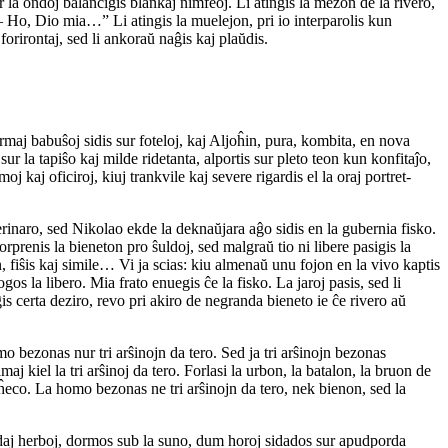
r la ondoj balanciĝis blankaj nimfeoj. Li atingis la mezon de la rivero,
 Ho, Dio mia…” Li atingis la muelejon, pri io interparolis kun
forirontaj, sed li ankoraŭ naĝis kaj plaŭdis.
maj babuŝoj sidis sur foteloj, kaj Aljoĥin, pura, kombita, en nova
r la tapiŝo kaj milde ridetanta, alportis sur pleto teon kun konfitaĵo,
kaj oficiroj, kiuj trankvile kaj severe rigardis el la oraj portret-
erinaro, sed Nikolao ekde la deknaŭjara aĝo sidis en la gubernia fisko.
orprenis la bieneton pro ŝuldoj, sed malgraŭ tio ni libere pasigis la
, fiŝis kaj simile… Vi ja scias: kiu almenaŭ unu fojon en la vivo kaptis
os la libero. Mia frato enuegis ĉe la fisko. La jaroj pasis, sed li
s certa deziro, revo pri akiro de negranda bieneto ie ĉe rivero aŭ
mo bezonas nur tri arŝinojn da tero. Sed ja tri arŝinojn bezonas
aj kiel la tri arŝinoj da tero. Forlasi la urbon, la batalon, la bruon de
aĥeco. La homo bezonas ne tri arŝinojn da tero, nek bienon, sed la
erdaj herboj, dormos sub la suno, dum horoj sidados sur apudporda