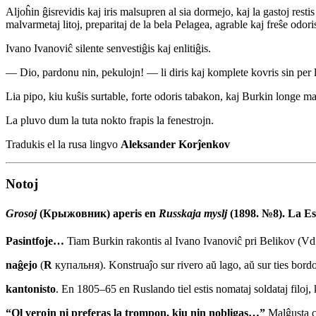
Aljoĥin ĝisrevidis kaj iris malsupren al sia dormejo, kaj la gastoj restis
malvarmetaj litoj, preparitaj de la bela Pelagea, agrable kaj freŝe odori
Ivano Ivanoviĉ silente senvestiĝis kaj enlitiĝis.
— Dio, pardonu nin, pekulojn! — li diris kaj komplete kovris sin per l
Lia pipo, kiu kuŝis surtable, forte odoris tabakon, kaj Burkin longe m
La pluvo dum la tuta nokto frapis la fenestrojn.
Tradukis el la rusa lingvo
Aleksander Korĵenkov
Notoj
Grosoj
(Крыжовник) aperis en
Russkaja myslj
(1898. №8). La Es
Pasintfoje…
Tiam Burkin rakontis al Ivano Ivanoviĉ pri Belikov (V
naĝejo
(
R
купальня). Konstruaĵo sur rivero aŭ lago, aŭ sur ties bord
kantonisto
. En 1805–65 en Ruslando tiel estis nomataj soldataj filoj, ki
“Ol verojn ni preferas la trompon, kiu nin nobligas…”
Malĝusta c