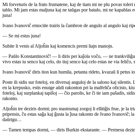
Mi forveturis de la frato frumatene, kaj de tiam mi ne plu povas toleri 
tablo. Mi jam estas maljuna kaj ne taŭgas por batalo, mi ne kapablas 
juna!
Ivano Ivanoviĉ emociite trairis la ĉambron de angulo al angulo kaj ripe
— Se mi estus juna!
Subite li venis al Aljoĥin kaj komencis premi liajn manojn.
— Paŭlo Konstantinoviĉ! — li diris per kaĵola voĉo, — ne trankviliĝu, n
vivo estas iu senco kaj celo, do tiuj senco kaj celo estas ne via feliĉo,
Ivano Ivanoviĉ diris tion kun humila, petanta rideto, kvazaŭ li petus 
Poste ili sidis sur foteloj, en diversaj anguloj de la salono kaj silent
en la krepusko, estis enuige aŭdi rakonton pri la malfeliĉa oficisto, kiu m
foteloj, kaj surplankaj tapiŝoj — ĉio parolis, ke ĉi tie iam paŝadis, sidi
rakonto.
Aljoĥin tre deziris dormi; pro mastrumaj zorgoj li ellitiĝis frue, je la t
pripensis, ĉu estas saĝa kaj ĝusta la ĵusa rakonto de Ivano Ivanoviĉ; la ga
daŭrigu…
— Tamen tempas dormi, — diris Burkin ekstarante. — Permesu deziri