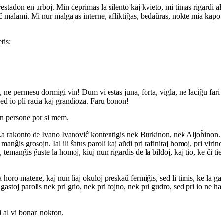
restadon en urboj. Min deprimas la silento kaj kvieto, mi timas rigardi al 
eĉ malami. Mi nur malgajas interne, afliktiĝas, bedaŭras, nokte mia ka
tis:
e permesu dormigi vin! Dum vi estas juna, forta, vigla, ne laciĝu fari la
 sed io pli racia kaj grandioza. Faru bonon!
ion persone por si mem.
is. La rakonto de Ivano Ivanoviĉ kontentigis nek Burkinon, nek Aljoĥinon. 
anĝis grosojn. Ial ili ŝatus paroli kaj aŭdi pri rafinitaj homoj, pri virinoj
s, temanĝis ĝuste la homoj, kiuj nun rigardis de la bildoj, kaj tio, ke ĉi 
ria horo matene, kaj nun liaj okuloj preskaŭ fermiĝis, sed li timis, ke la ga
stoj parolis nek pri grio, nek pri fojno, nek pri gudro, sed pri io ne havant
 al vi bonan nokton.