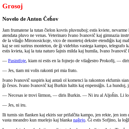
Grosoj
Novelo de Anton Ĉeĥov
Jam frumatene la tutan ĉielon kovris pluvnuboj; estis kviete, nevarme
atendata pluvo ne venas. Veterinaro Ivano Ivanoviĉ kaj gimnazia instru
de la vilaĝo Mironosickoje, vico de montetoj dekstre etendiĝis kaj malape
kaj se oni surirus monteton, de ĝi videblus vastega kampo, telegrafo k
estis kvieta, kaj la tuta naturo ŝajnis milda kaj humila, Ivano Ivanoviĉ 
—
Pasintfoje
, kiam ni estis en la fojnejo de vilaĝestro Prokofij, — dir
— Jes, tiam mi volis rakonti pri mia frato.
Ivano Ivanoviĉ suspiris kaj antaŭ ol komenci la rakonton ekfumis sian 
ĝi ĉesos. Ivano Ivanoviĉ kaj Burkin haltis kaj enpensiĝis. La hundoj, ja
— Necesas ie trovi ŝirmon, — diris Burkin. — Ni iru al Aljoĥin. Li l
— Jes, ni iru.
Ili turnis sin flanken kaj ekiris sur prifalĉita kampo, jen rekte, jen io
vasta meandro kun muelejo kaj blanka
naĝejo
. Ĝi estis Sofjino, la lo