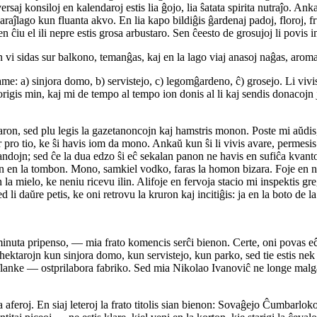
aj konsiloj en kalendaroj estis lia ĝojo, lia ŝatata spirita nutraĵo. Ankaŭ
ĵlago kun fluanta akvo. En lia kapo bildiĝis ĝardenaj padoj, floroj, fruk
en ĉiu el ili nepre estis grosa arbustaro. Sen ĉeesto de grosujoj li povi
vi sidas sur balkono, temanĝas, kaj en la lago viaj anasoj naĝas, arom
 same: a) sinjora domo, b) servistejo, c) legomĝardeno, ĉ) grosejo. Li viv
origis min, kaj mi de tempo al tempo ion donis al li kaj sendis donacojn 
 jaron, sed plu legis la gazetanoncojn kaj hamstris monon. Poste mi aŭdi
r pro tio, ke ŝi havis iom da mono. Ankaŭ kun ŝi li vivis avare, permes
ndojn; sed ĉe la dua edzo ŝi eĉ sekalan panon ne havis en sufiĉa kvanto. P
 en la tombon. Mono, samkiel vodko, faras la homon bizara. Foje en nia 
la mielo, ke neniu ricevu ilin. Alifoje en fervoja stacio mi inspektis gr
sed li daŭre petis, ke oni retrovu la kruron kaj incitiĝis: ja en la boto de
ta pripenso, — mia frato komencis serĉi bienon. Certe, oni povas eĉ kvin
hektarojn kun sinjora domo, kun servistejo, kun parko, sed tie estis nek 
liflanke — ostprilabora fabriko. Sed mia Nikolao Ivanoviĉ ne longe malgaj
s la aferoj. En siaj leteroj la frato titolis sian bienon: Sovaĝejo Ĉumb