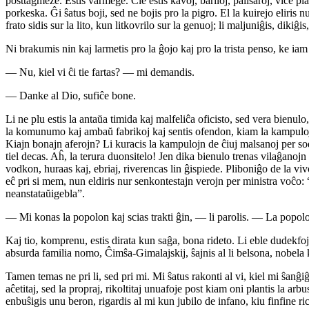
posttagmeze. Estis varmege. Ĉie estis kavoj, bariloj, palisaroj, vice pla
porkeska. Ĝi ŝatus boji, sed ne bojis pro la pigro. El la kuirejo eliris 
frato sidis sur la lito, kun litkovrilo sur la genuoj; li maljuniĝis, dikiĝ
Ni brakumis nin kaj larmetis pro la ĝojo kaj pro la trista penso, ke ia
— Nu, kiel vi ĉi tie fartas? — mi demandis.
— Danke al Dio, sufiĉe bone.
Li ne plu estis la antaŭa timida kaj malfeliĉa oficisto, sed vera bienul
la komunumo kaj ambaŭ fabrikoj kaj sentis ofendon, kiam la kampuloj ne
Kiajn bonajn aferojn? Li kuracis la kampulojn de ĉiuj malsanoj per sod
tiel decas. Aĥ, la terura duonsitelo! Jen dika bienulo trenas vilaĝanojn al
vodkon, huraas kaj, ebriaj, riverencas lin ĝispiede. Pliboniĝo de la v
eĉ pri si mem, nun eldiris nur senkontestajn verojn per ministra voĉo: 
neanstataŭigebla”.
— Mi konas la popolon kaj scias trakti ĝin, — li parolis. — La popolo
Kaj tio, komprenu, estis dirata kun saĝa, bona rideto. Li eble dudekfoje
absurda familia nomo, Ĉimŝa-Gimalajskij, ŝajnis al li belsona, nobela k
Tamen temas ne pri li, sed pri mi. Mi ŝatus rakonti al vi, kiel mi ŝanĝi
aĉetitaj, sed la propraj, rikoltitaj unuafoje post kiam oni plantis la ar
enbuŝigis unu beron, rigardis al mi kun jubilo de infano, kiu finfine rice