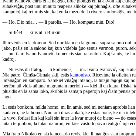
Ivano Ivanoviĉ eliris el la naĝejo, brue plonĝis en la akvon kaj eknaĝi
subakviĝis, post unu minuto reaperis aliloke kaj plunaĝis, ofte subak
kampuloj kaj returnis sin, kaj en la mezo de la rivero surdorsiĝis, meti
— Ho, Dio mia… — li parolis. — Ho, kompatu min, Dio!
— Sufiĉe! — kriis al li Burkin.
Ili revenis en la domon. Sed nur kiam en la granda supra salono oni lu
jako, paŝis en la salono kaj kun videbla ĝuo sentis varmon, puron, seka
— nur tiam Ivano Ivanoviĉ komencis sian rakonton. Kaj ŝajnis, ke lin aŭ
kadroj.
— Ni estas du fratoj, — li komencis, — mi, Ivano Ivanoviĉ, kaj la alia,
Nia patro, Ĉimŝa-Gimalajskij, estis
kantonisto
. Ricevinte la oficiran r
infanaĝon en kamparo. Samkiel vilaĝaj infanoj, la tutajn tagojn kaj nok
perĉon aŭ vidis aŭtune migrantajn merlojn — kiel ili en klaraj friskaj ta
plusidis en la sama loko, skribis la samajn paperojn kaj ĉiam pensis p
lago.
Li estis bonkora, milda homo, mi lin amis, sed mi neniam aprobis lian d
kadavro, ne la homo. Nun oni diras ankaŭ, ke estas bone, ke nia intelektul
la vivo, forlasi ilin kaj kaŝi sin inter la kvar muroj de bieno — tio 
tutan terglobon, la tutan naturon, en kies vasto li povu realigi ĉiujn eco
Mia frato Nikolao en sia kancelario revis, kiel li manĝos sian propra