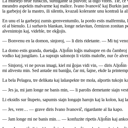
La muelejo brue funkciis, surdigante la pluvon; la digo vibris. Tie, ĉe 
meandro aspektis malvarme kaj malice. Ivano Ivanoviĉ kaj Burkin jam se
la garbejoj de la mastro, ili silentis, kvazaŭ kolerante unu kontraŭ la al
En unu el la garbejoj zumis grenventumilo, la pordo estis malfermita, kaj
ol al bienulo. Li surhavis blankan, longe nelavitan, ĉemizon zonitan per
alvenintojn kaj, videble, tre ekĝojis.
— Bonvenu en la domon, sinjoroj, — li diris ridetante. — Mi tuj ven
La domo estis granda, duetaĝa. Aljoĥin loĝis malsupre en du ĉambroj k
vodko kaj jungilaro. La suprajn salonojn li vizitis malofte, nur ĉe alven
— Sinjoroj, vi ne povas imagi, kiel mi ĝojas vidi vin, — diris Aljoĥin 
mi alivestu min. Sed antaŭe mi baniĝu, ĉar mi, ŝajne, ekde la printempo 
La bela Pelagea, tre delikata kaj laŭaspekte tre mola, alportis tukojn ka
— Jes ja, mi jam longe ne banis min, — li parolis demetante siajn vest
Li eksidis sur ŝtupeto, sapumis siajn longajn harojn kaj la kolon, kaj la
— Jes, vere… — grave diris Ivano Ivanoviĉ, rigardante al lia kapo.
— Jam longe mi ne banis min… — konfuzite ripetis Aljoĥin kaj ankoraŭf