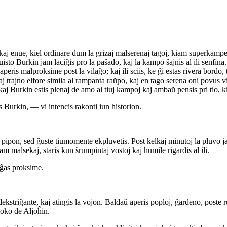
 kaj enue, kiel ordinare dum la grizaj malserenaj tagoj, kiam superkamp
isto Burkin jam laciĝis pro la paŝado, kaj la kampo ŝajnis al ili senfin
ris malproksime post la vilaĝo; kaj ili sciis, ke ĝi estas rivera bordo, ti
aj trajno elfore simila al rampanta raŭpo, kaj en tago serena oni povus 
kaj Burkin estis plenaj de amo al tiuj kampoj kaj ambaŭ pensis pri tio, ki
is Burkin, — vi intencis rakonti iun historion.
pipon, sed ĝuste tiumomente ekpluvetis. Post kelkaj minutoj la pluvo jam 
m malsekaj, staris kun ŝrumpintaj vostoj kaj humile rigardis al ili.
oĝas proksime.
m dekstriĝante, kaj atingis la vojon. Baldaŭ aperis poploj, ĝardeno, poste 
ĝloko de Aljoĥin.