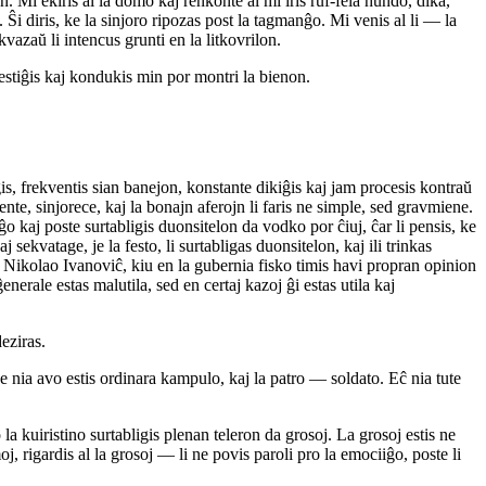
on. Mi ekiris al la domo kaj renkonte al mi iris ruf-fela hundo, dika,
. Ŝi diris, ke la sinjoro ripozas post la tagmanĝo. Mi venis al li — la
 kvazaŭ li intencus grunti en la litkovrilon.
vestiĝis kaj kondukis min por montri la bienon.
ĝis, frekventis sian banejon, konstante dikiĝis kaj jam procesis kontraŭ
e, sinjorece, kaj la bonajn aferojn li faris ne simple, sed gravmiene.
 kaj poste surtabligis duonsitelon da vodko por ĉiuj, ĉar li pensis, ke
j sekvatage, je la festo, li surtabligas duonsitelon, kaj ili trinkas
. Nikolao Ivanoviĉ, kiu en la gubernia fisko timis havi propran opinion
erale estas malutila, sed en certaj kazoj ĝi estas utila kaj
eziras.
ke nia avo estis ordinara kampulo, kaj la patro — soldato. Eĉ nia tute
la kuiristino surtabligis plenan teleron da grosoj. La grosoj estis ne
j, rigardis al la grosoj — li ne povis paroli pro la emociiĝo, poste li