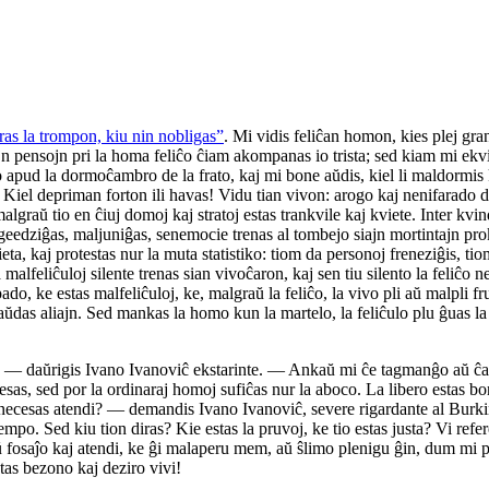
eras la trompon, kiu nin nobligas”
. Mi vidis feliĉan homon, kies plej gran
iajn pensojn pri la homa feliĉo ĉiam akompanas io trista; sed kiam mi ekv
pud la dormoĉambro de la frato, kaj mi bone aŭdis, kiel li maldormis kaj k
Kiel depriman forton ili havas! Vidu tian vivon: arogo kaj nenifarado de 
ŭ tio en ĉiuj domoj kaj stratoj estas trankvile kaj kviete. Inter kvinde
eedziĝas, maljuniĝas, senemocie trenas al tombejo siajn mortintajn proks
vieta, kaj protestas nur la muta statistiko: tiom da personoj freneziĝis, t
la malfeliĉuloj silente trenas sian vivoĉaron, kaj sen tiu silento la feli
do, ke estas malfeliĉuloj, ke, malgraŭ la feliĉo, la vivo pli aŭ malpli f
aŭdas aliajn. Sed mankas la homo kun la martelo, la feliĉulo plu ĝuas la 
 — daŭrigis Ivano Ivanoviĉ ekstarinte. — Ankaŭ mi ĉe tagmanĝo aŭ ĉasado
sas, sed por la ordinaraj homoj sufiĉas nur la aboco. La libero estas bon
o necesas atendi? — demandis Ivano Ivanoviĉ, severe rigardante al Burk
tempo. Sed kiu tion diras? Kie estas la pruvoj, ke tio estas justa? Vi refe
aŭ fosaĵo kaj atendi, ke ĝi malaperu mem, aŭ ŝlimo plenigu ĝin, dum mi 
tas bezono kaj deziro vivi!