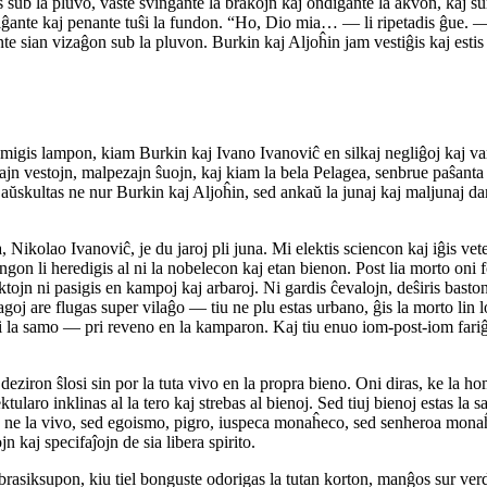
s sub la pluvo, vaste svingante la brakojn kaj ondigante la akvon, kaj su
viĝante kaj penante tuŝi la fundon. “Ho, Dio mia… — li ripetadis ĝue. —
nte sian vizaĝon sub la pluvon. Burkin kaj Aljoĥin jam vestiĝis kaj estis 
migis lampon, kiam Burkin kaj Ivano Ivanoviĉ en silkaj negliĝoj kaj var
jn vestojn, malpezajn ŝuojn, kaj kiam la bela Pelagea, senbrue paŝanta su
skultas ne nur Burkin kaj Aljoĥin, sed ankaŭ la junaj kaj maljunaj damoj 
 Nikolao Ivanoviĉ, je du jaroj pli juna. Mi elektis sciencon kaj iĝis vet
angon li heredigis al ni la nobelecon kaj etan bienon. Post lia morto oni f
tojn ni pasigis en kampoj kaj arbaroj. Ni gardis ĉevalojn, deŝiris baston
goj are flugas super vilaĝo — tiu ne plu estas urbano, ĝis la morto lin log
ri la samo — pri reveno en la kamparon. Kaj tiu enuo iom-post-iom fariĝi
eziron ŝlosi sin por la tuta vivo en la propra bieno. Oni diras, ke la ho
aro inklinas al la tero kaj strebas al bienoj. Sed tiuj bienoj estas la sam
estas ne la vivo, sed egoismo, pigro, iuspeca monaĥeco, sed senheroa mon
jn kaj specifaĵojn de sia libera spirito.
n brasiksupon, kiu tiel bonguste odorigas la tutan korton, manĝos sur v