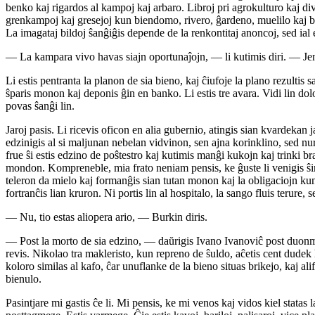
benko kaj rigardos al kampoj kaj arbaro. Libroj pri agrokulturo kaj divers
grenkampoj kaj gresejoj kun biendomo, rivero, ĝardeno, muelilo kaj bara
La imagataj bildoj ŝanĝiĝis depende de la renkontitaj anoncoj, sed ial 
— La kampara vivo havas siajn oportunaĵojn, — li kutimis diri. — Jen 
Li estis pentranta la planon de sia bieno, kaj ĉiufoje la plano rezultis
ŝparis monon kaj deponis ĝin en banko. Li estis tre avara. Vidi lin dol
povas ŝanĝi lin.
Jaroj pasis. Li ricevis oficon en alia gubernio, atingis sian kvardekan
edzinigis al si maljunan nebelan vidvinon, sen ajna korinklino, sed nu
frue ŝi estis edzino de poŝtestro kaj kutimis manĝi kukojn kaj trinki bra
mondon. Kompreneble, mia frato neniam pensis, ke ĝuste li venigis ŝin
teleron da mielo kaj formanĝis sian tutan monon kaj la obligaciojn kun 
fortranĉis lian kruron. Ni portis lin al hospitalo, la sango fluis terure, 
— Nu, tio estas aliopera ario, — Burkin diris.
— Post la morto de sia edzino, — daŭrigis Ivano Ivanoviĉ post duonminu
revis. Nikolao tra makleristo, kun repreno de ŝuldo, aĉetis cent dudek 
koloro similas al kafo, ĉar unuflanke de la bieno situas brikejo, kaj a
bienulo.
Pasintjare mi gastis ĉe li. Mi pensis, ke mi venos kaj vidos kiel stata