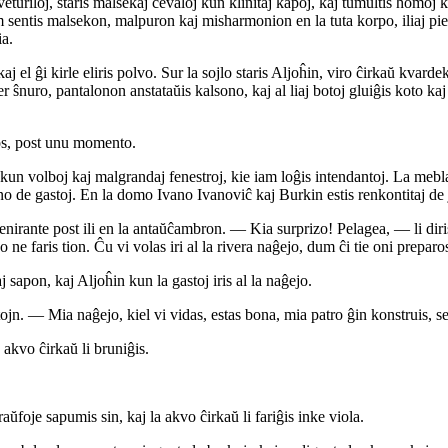
veturiloj, staris malsekaj ĉevaloj kun klinitaj kapoj, kaj tumultis homoj 
ntis malsekon, malpuron kaj misharmonion en la tuta korpo, iliaj piedoj
ia.
 el ĝi kirle eliris polvo. Sur la sojlo staris Aljoĥin, viro ĉirkaŭ kvardek
 ŝnuro, pantalonon anstataŭis kalsono, kaj al liaj botoj gluiĝis koto kaj 
os, post unu momento.
un volboj kaj malgrandaj fenestroj, kie iam loĝis intendantoj. La mebla
o de gastoj. En la domo Ivano Ivanoviĉ kaj Burkin estis renkontitaj de juna
enirante post ili en la antaŭĉambron. — Kia surprizo! Pelagea, — li diri
ne faris tion. Ĉu vi volas iri al la rivera naĝejo, dum ĉi tie oni preparo
j sapon, kaj Aljoĥin kun la gastoj iris al la naĝejo.
ojn. — Mia naĝejo, kiel vi vidas, estas bona, mia patro ĝin konstruis, 
 akvo ĉirkaŭ li bruniĝis.
oje sapumis sin, kaj la akvo ĉirkaŭ li fariĝis inke viola.