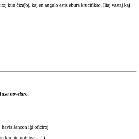
toj kun ĉizaĵoj, kaj en angulo estis ebura krucifikso. Iliaj vastaj kaj
Rusa novelaro.
j havis ŝancon iĝi oficiroj.
pon kiu nin nobligas…”).