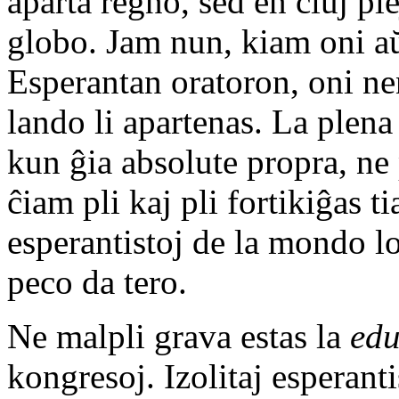
aparta regno, sed en ĉiuj ple
globo. Jam nun, kiam oni a
Esperantan oratoron, oni nen
lando li apartenas. La plen
kun ĝia absolute propra, ne p
ĉiam pli kaj pli fortikiĝas t
esperantistoj de la mondo 
peco da tero.
Ne malpli grava estas la
ed
kongresoj. Izolitaj esperant