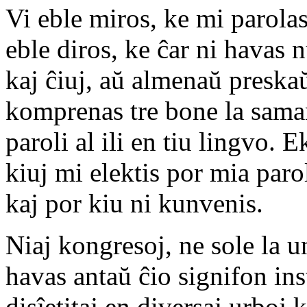
Vi eble miros, ke mi parolas 
eble diros, ke ĉar ni havas
kaj ĉiuj, aŭ almenaŭ preskaŭ
komprenas tre bone la saman
paroli al ili en tiu lingvo. 
kiuj mi elektis por mia paro
kaj por kiu ni kunvenis.
Niaj kongresoj, ne sole la un
havas antaŭ ĉio signifon ins
disĵetitaj en diversaj urboj 